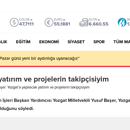
DOLAR
EURO
ALTIN
B
47,7111
55,1881
6.660,55
1
LIK
EĞİTİM
EKONOMİ
SİYASET
SPOR
TÜM M
Pazar günü yeni bir aydınlığa uyanacağız”
atırım ve projelerin takipçisiyim
şer: Yozgat’a yapılacak yatırım ve projelerin takipçisiyim
İşleri Başkan Yardımcısı Yozgat Milletvekili Yusuf Başer, Yozga
olduğunu söyledi.