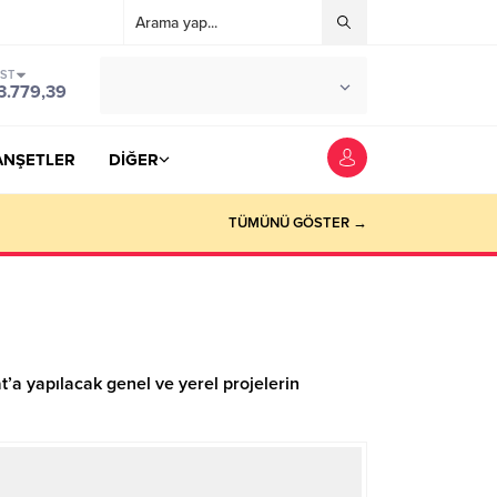
IST
°C
YOZGAT
3.779,39
PARÇALI BULUTLU
ANŞETLER
DİĞER
TÜMÜNÜ GÖSTER →
t’a yapılacak genel ve yerel projelerin