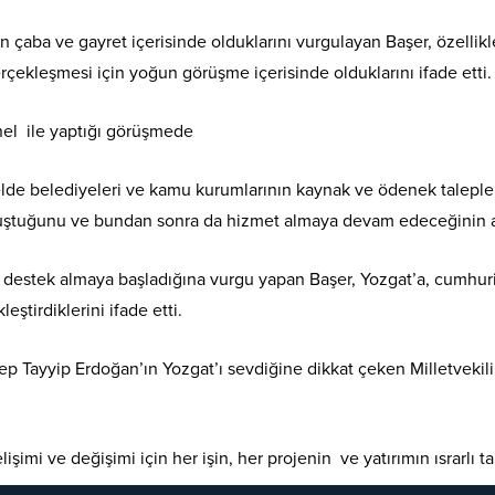
n çaba ve gayret içerisinde olduklarını vurgulayan Başer, özelli
çekleşmesi için yoğun görüşme içerisinde olduklarını ifade etti.
nel ile yaptığı görüşmede
lde belediyeleri ve kamu kurumlarının kaynak ve ödenek taleplerin
avuştuğunu ve bundan sonra da hizmet almaya devam edeceğinin al
e destek almaya başladığına vurgu yapan Başer, Yozgat’a, cumhuri
ştirdiklerini ifade etti.
ayyip Erdoğan’ın Yozgat’ı sevdiğine dikkat çeken Milletvekili Baş
şimi ve değişimi için her işin, her projenin ve yatırımın ısrarlı ta