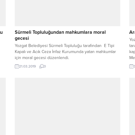
du
Sürmeli Topluluğundan mahkumlara moral
Ar
gecesi
Yoz
Yozgat Belediyesi Sürmeli Topluluğu tarafından E Tipi
tar
Kapalı ve Acık Ceza İnfaz Kurumunda yatan mahkumlar
kap
için moral gecesi düzenlendi.
Me
müş
21.03.2019
0
şa
tes
“Uy