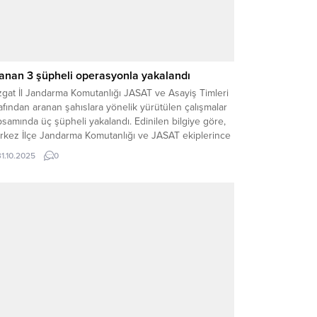
anan 3 şüpheli operasyonla yakalandı
gat İl Jandarma Komutanlığı JASAT ve Asayiş Timleri
afından aranan şahıslara yönelik yürütülen çalışmalar
samında üç şüpheli yakalandı. Edinilen bilgiye göre,
rkez İlçe Jandarma Komutanlığı ve JASAT ekiplerince
terek gerçekleştirilen operasyonlarda; H.S. isimli
31.10.2025
0
hsın “Taksirle Ölüme Neden Olma” suçundan arandığı
pit edilerek gözaltına alındı. U.E. isimli şahsın
uşturucu veya Uyarıcı...