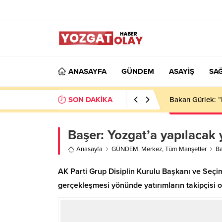
ANASAYFA
GÜNDEM
ASAYİŞ
SAĞ
SON DAKİKA
Bakan Gürlek: “
Başer: Yozgat’a yapılacak y
Anasayfa
GÜNDEM
,
Merkez
,
Tüm Manşetler
Ba
AK Parti Grup Disiplin Kurulu Başkanı ve Seçim 
gerçekleşmesi yönünde yatırımların takipçisi 