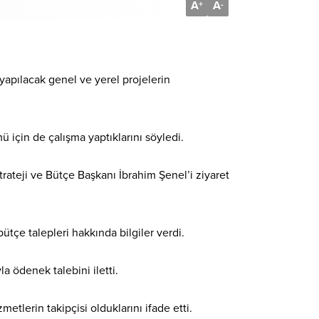
A
A
+
-
yapılacak genel ve yerel projelerin
ü için de çalışma yaptıklarını söyledi.
rateji ve Bütçe Başkanı İbrahim Şenel’i ziyaret
tçe talepleri hakkında bilgiler verdi.
a ödenek talebini iletti.
metlerin takipçisi olduklarını ifade etti.