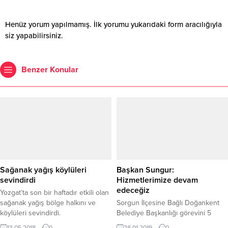
Henüz yorum yapılmamış. İlk yorumu yukarıdaki form aracılığıyla
siz yapabilirsiniz.
Benzer Konular
Sağanak yağış köylüleri
Başkan Sungur:
sevindirdi
Hizmetlerimize devam
edeceğiz
Yozgat’ta son bir haftadır etkili olan
sağanak yağış bölge halkını ve
Sorgun İlçesine Bağlı Doğankent
köylüleri sevindirdi.
Belediye Başkanlığı görevini 5
dönemdir kesintisiz olarak
13.05.2018
0
28.01.2019
0