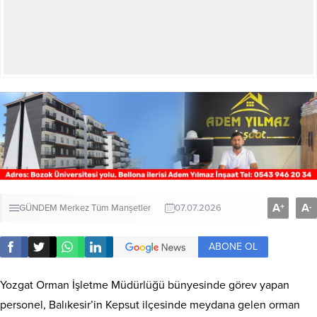
A
A
+
-
GÜNDEM
Merkez
Tüm Manşetler
07.07.2026
ABONE OL
Yozgat Orman İşletme Müdürlüğü bünyesinde görev yapan
personel, Balıkesir’in Kepsut ilçesinde meydana gelen orman