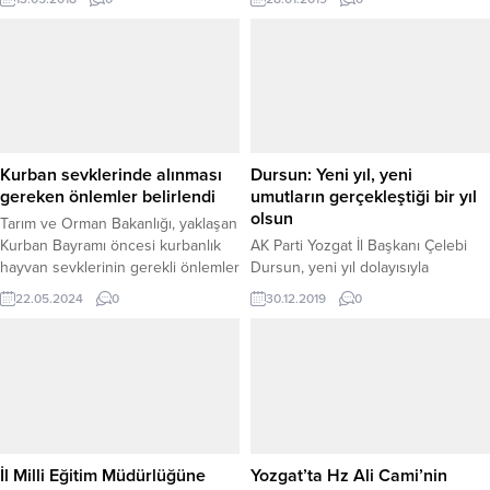
sürdüren Belediye Başkanı ve AK
Parti Doğankent Belediye Başkan
Adayı Doğan Sungur, 31 Mart
seçimlerinin ardından hizmetlerine
devam edeceklerini söyledi.
Kurban sevklerinde alınması
Dursun: Yeni yıl, yeni
gereken önlemler belirlendi
umutların gerçekleştiği bir yıl
olsun
Tarım ve Orman Bakanlığı, yaklaşan
Kurban Bayramı öncesi kurbanlık
AK Parti Yozgat İl Başkanı Çelebi
hayvan sevklerinin gerekli önlemler
Dursun, yeni yıl dolayısıyla
alınarak yapılması için kuralları
yayınladığı mesajında; 2020 yılının
22.05.2024
0
30.12.2019
0
belirledi.
yeni umutların gerçekleştiği bir yıl
olması temennisinde bulundu.
İl Milli Eğitim Müdürlüğüne
Yozgat’ta Hz Ali Cami’nin