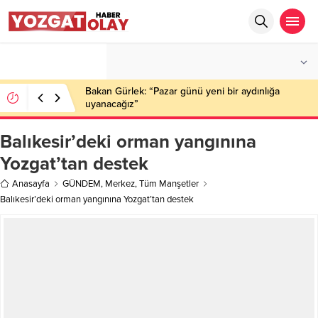
°C
YOZGAT
PARÇALI BULUTLU
Bakan Gürlek: “Pazar günü yeni bir aydınlığa
uyanacağız”
Balıkesir’deki orman yangınına
Yozgat’tan destek
Anasayfa
GÜNDEM
,
Merkez
,
Tüm Manşetler
Balıkesir’deki orman yangınına Yozgat’tan destek