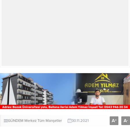
A
A
+
-
GÜNDEM
Merkez
Tüm Manşetler
30.11.2021