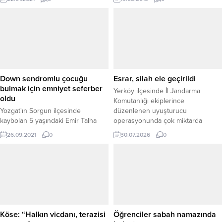
yeniden başkan seçildi.
yöntemlerini kullanarak
yapacaklarını söyledi.
Down sendromlu çocuğu
Esrar, silah ele geçirildi
bulmak için emniyet seferber
Yerköy ilçesinde İl Jandarma
oldu
Komutanlığı ekiplerince
Yozgat'ın Sorgun ilçesinde
düzenlenen uyuşturucu
kaybolan 5 yaşındaki Emir Talha
operasyonunda çok miktarda
Erdem isimli down sendromlu
uyuşturucu madde ile ruhsatsız
26.09.2021
0
30.07.2026
0
çocuk için polis ekipleri seferber
silah ve mühimmat ele geçirildi. İlçe
oldu.
Jandarma Komutanlığı ile Narkotik
Suçlarla Mücadele Şube Müdürlüğü
ekiplerinin koordineli çalışması
sonucu gerçekleştirilen
operasyonda, şüphelilere ait
adresler, araçlar ve üzerlerinde
yapılan aramalarda çok sayıda suç
Köse: “Halkın vicdanı, terazisi
Öğrenciler sabah namazında
unsuruna ulaşıldı. ADRES VE...