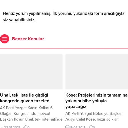
Henüz yorum yapılmamış. İlk yorumu yukarıdaki form aracılığıyla
siz yapabilirsiniz.
Benzer Konular
Ünal, tek liste ile girdiği
Köse: Projelerimizin tamamına
kongrede güven tazeledi
yakınını hibe yoluyla
yapacağız
AK Parti Yozgat Kadın Kolları 6,
Olağan Kongresinde mevcut
AK Parti Yozgat Belediye Başkan
Başkan İlknur Ünal, tek liste halinde
Adayı Celal Köse, hazırladıkları
girdiği seçimde güven tazeleyerek
projelerin tamamına yakınını hibe
22.01.2021
0
19.03.2019
0