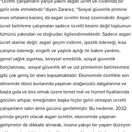
“Ücretli çalışanların yarıya yakını asgari ücret ve civarında bir
gelir elde etmektedir.”diyen Zararsız, “Sosyal güvenlik primine
esas ortalama kazanç da asgari ücretin biraz üzerindedir. Asgari
ücret belirleme çalışmaları sadece ücretli kesimi değil toplumun
tümünü yakından ve doğrudan ilgilendirmektedir. Sadece asgari
ücret alanlar değil; asgari geçim indirimi, işsizlik ödeneği, kısa
çalışma ödeneği, engelli ve yaşlılık aylığı ile bakım yardımı,
genel sağlık sigortası, bireysel emeklilik, sosyal güvenlik
borçlanması, sosyal güvenlik alt ve üst primlerinin belirlenmesi
gibi çok geniş bir alanı kapsamaktadır. Ekonomide özellikle son
dönemde döviz kurlarında yaşanan olağanüstü dalgalanma ve
başta gıda ve kira olmak üzere temel mal ve hizmet fiyatlarında
görülen artışlar, emeğinden başka hiçbir geliri olmayan ücretli
çalışanların satın alma gücünü geriletmiştir. Bu nedenle, 2022
yılında geçerli olacak asgari ücretin, ekonomide yaşanan
gelişmeler de dikkate alınarak, insana yakışır bir yaşam düzeyini