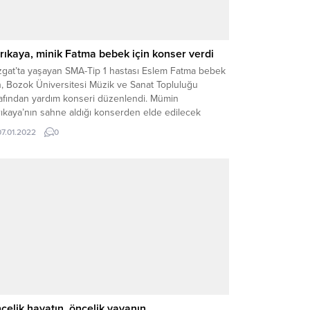
rıkaya, minik Fatma bebek için konser verdi
zgat’ta yaşayan SMA-Tip 1 hastası Eslem Fatma bebek
n, Bozok Üniversitesi Müzik ve Sanat Topluluğu
rafından yardım konseri düzenlendi. Mümin
ıkaya’nın sahne aldığı konserden elde edilecek
irin tamamı minik Eslem Fatma bebek’in tedavisi için
07.01.2022
0
lanılacak.
celik hayatın, öncelik yayanın