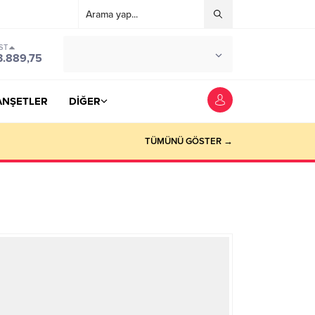
ST
°C
YOZGAT
3.889,75
PARÇALI BULUTLU
ANŞETLER
DİĞER
TÜMÜNÜ GÖSTER →