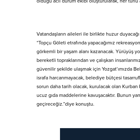
olduğu acil durum ekibi oluşturularak, her türl
Vatandaşların aileleri ile birlikte huzur duyaca
“Topçu Göleti etrafında yapacağımız rekreasyon pr
görkemli bir yaşam alanı kazanacak. Yürüyüş yoll
bereketli topraklarından ve çalışkan insanlarım
güvenilir şekilde ulaşmak için Yozgat’ımızda Bel
israfa harcanmayacak, belediye bütçesi tasarrufl
sorun daha tarih olacak, kurulacak olan Kurban P
ucuz gıda maddelerine kavuşacaktır. Bunun yanı
geçireceğiz.”diye konuştu.