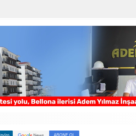
ABONE OL
aylaş