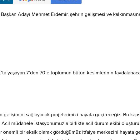
e Başkan Adayı Mehmet Erdemir, şehrin gelişmesi ve kalkınmasına
a yaşayan 7’den 70’e toplumun bütün kesimlerinin faydalanacağı 
gelişimini sağlayacak projelerimizi hayata geçireceğiz. Bu kapsa
il müdahele istasyonumuzla birlikte acil durum ekibi oluşturular
 önemli bir eksik olarak gördüğümüz itfaiye merkezini hayata geç