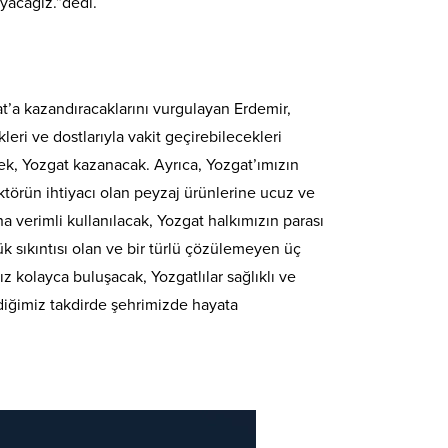
ayacağız.”dedi.
at’a kazandıracaklarını vurgulayan Erdemir,
eri ve dostlarıyla vakit geçirebilecekleri
cek, Yozgat kazanacak. Ayrıca, Yozgat’ımızın
ktörün ihtiyacı olan peyzaj ürünlerine ucuz ve
 verimli kullanılacak, Yozgat halkımızın parası
ük sıkıntısı olan ve bir türlü çözülemeyen üç
z kolayca buluşacak, Yozgatlılar sağlıklı ve
diğimiz takdirde şehrimizde hayata