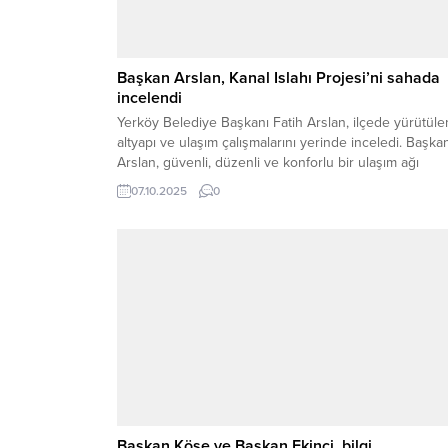
Başkan Arslan, Kanal Islahı Projesi’ni sahada
incelendi
Yerköy Belediye Başkanı Fatih Arslan, ilçede yürütüle
altyapı ve ulaşım çalışmalarını yerinde inceledi. Başka
Arslan, güvenli, düzenli ve konforlu bir ulaşım ağı
oluşturmak amacıyla sürdürülen yol şerit çizgi
07.10.2025
0
çalışmalarının aralıksız devam ettiğini belirtti. Yerköy
Belediyesi ekiplerinin gece gündüz, mesai mefhumu
gözetmeden sahada özveriyle çalıştığını ifade eden
Başkan Arslan, “Hemşehrilerimizin güvenliği...
Başkan Köse ve Başkan Ekinci, bilgi