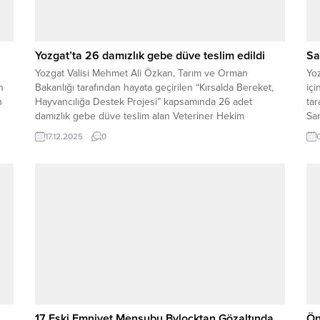
Yozgat’ta 26 damızlık gebe düve teslim edildi
Sa
Yozgat Valisi Mehmet Ali Özkan, Tarım ve Orman
Yo
n
Bakanlığı tarafından hayata geçirilen “Kırsalda Bereket,
içi
n
Hayvancılığa Destek Projesi” kapsamında 26 adet
ta
damızlık gebe düve teslim alan Veteriner Hekim
Sar
Abdüssamet Zararsız’ı, Merkez Divanlı Mahallesi’nde
gel
17.12.2025
0
kurduğu besi çiftliğinde ziyaret etti. Tarım ve Orman
kul
Bakanlığı’nın 2025 yılında başlattığı proje çerçevesinde,
TİGEM’e ait etçi ırk...
17 Eski Emniyet Mensubu Bylocktan Gözaltında
Ön