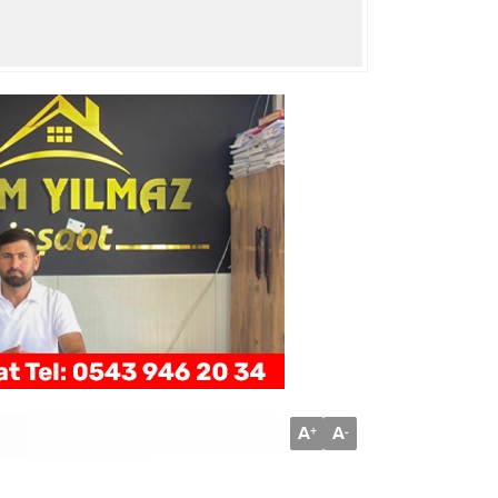
A
A
+
-