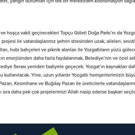
ü afet, yangın durumları için tek bir merkezden koordinasyon sağl
ğı ve hoşça vakit geçirecekleri Topçu Göleti Doğa Parkı’nı da Yozg
ojesi ile vatandaşlarımız şehrin stresinden uzak, aileleri, sevdikl
arı, hobi bahçeleri ve piknik alanları ile Yozgatlıların yüzü güle
ızın enerjisinden daha fazla faydalanmak, Belediye’nin ve özel se
ediye Serası yeniden faaliyete geçecek. Yozgat’ın kaynakları daha
u kullanılacak. Yine, uzun yıllardır Yozgatlı hemşerilerimizin büy
azarı, Kesimhane ve Buğday Pazarı ile üreticilerle vatandaşlarımı
 sıra daha pek çok projelerimizi Allah nasip ederse başkan seçil