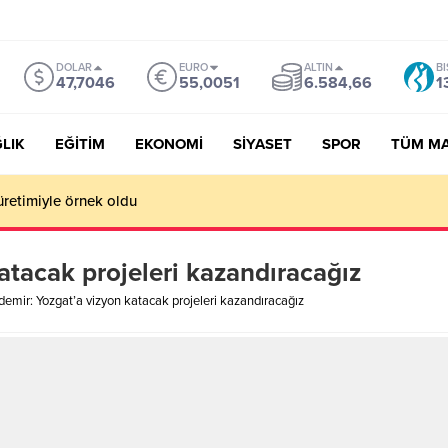
DOLAR
EURO
ALTIN
BI
47,7046
55,0051
6.584,66
1
LIK
EĞİTİM
EKONOMİ
SİYASET
SPOR
TÜM M
üretimiyle örnek oldu
atacak projeleri kazandıracağız
demir: Yozgat’a vizyon katacak projeleri kazandıracağız