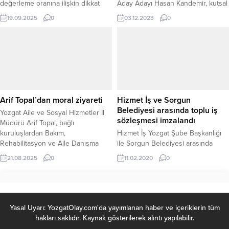
değerleme oranına ilişkin dikkat
Aday Adayı Hasan Kandemir, kutsal
çeken açıklamalarda bulundu.
bir göreve talip olmak için yola
19.09.2025
0
03.12.2023
0
Bingöl, ÜFE’nin son iki ayda sıfır
çıktığını belirterek, “Bu süreçte
gelmesi halinde bile vergi, harç ve
halkımızın güvenini kazanmak ve
cezalara en az yüzde 25 zam
şehrimizi daha iyi bir geleceğe
yapılacağını belirtti. Bu artış,
taşımak için var gücümüzle
milyonlarca vatandaşı doğrudan
çalışacağız."dedi.
etkileyecek. 2025’te 45 bin 614 TL
olan yurt dışı telefon...
Arif Topal’dan moral ziyareti
Hizmet İş ve Sorgun
Belediyesi arasında toplu iş
Yozgat Aile ve Sosyal Hizmetler İl
sözleşmesi imzalandı
Müdürü Arif Topal, bağlı
kuruluşlardan Bakım,
Hizmet İş Yozgat Şube Başkanlığı
Rehabilitasyon ve Aile Danışma
ile Sorgun Belediyesi arasında
Merkezi’nde Kuruluş Müdür Vekili
sendika üyesi kadrolu işçileri
21.08.2025
0
11.02.2020
0
olarak göreve başlayan Faruk
kapsayan 2 yıl süreli toplu iş
Onur’a hayırlı olsun ziyaretinde
sözleşmesinde imzalandı.
bulundu. Ziyaret sırasında İl
Müdürü Topal, yeni görevinde
Faruk Onur’a başarı dileklerini
Yasal Uyarı: YozgatOlay.com'da yayımlanan haber ve içeriklerin tüm
iletirken, merkezin faaliyetleri
hakları saklıdır. Kaynak gösterilerek alıntı yapılabilir.
hakkında da bilgi aldı. Ayrıca,