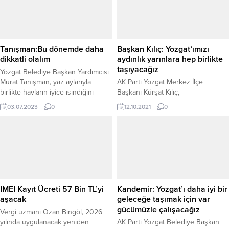
Tanışman:Bu dönemde daha
Başkan Kılıç: Yozgat’ımızı
dikkatli olalım
aydınlık yarınlara hep birlikte
taşıyacağız
Yozgat Belediye Başkan Yardımcısı
Murat Tanışman, yaz aylarıyla
AK Parti Yozgat Merkez İlçe
birlikte havların iyice ısındığını
Başkanı Kürşat Kılıç,
belirterek, hasat döneminin
Cumhurbaşkanı Recep Tayyip
03.07.2023
0
12.10.2021
0
başladığını, otların kuruduğunu ve
Erdoğan liderliğinde kurulan ve
özellikle bu dönemde vatandaşların
kurulduğu günden bu yana millet
daha dikkatli ve duyarlı olması
iradesini her zaman ön planda
gerektiğini söyledi.
tutan bir anlayışla Yozgat’ı aydınlık
yarınlara hep birlikte taşıyacaklarını
söyledi.
IMEI Kayıt Ücreti 57 Bin TL’yi
Kandemir: Yozgat’ı daha iyi bir
aşacak
geleceğe taşımak için var
gücümüzle çalışacağız
Vergi uzmanı Ozan Bingöl, 2026
yılında uygulanacak yeniden
AK Parti Yozgat Belediye Başkan