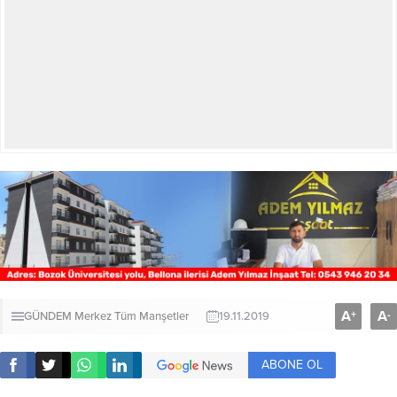
A
A
+
-
GÜNDEM
Merkez
Tüm Manşetler
19.11.2019
ABONE OL