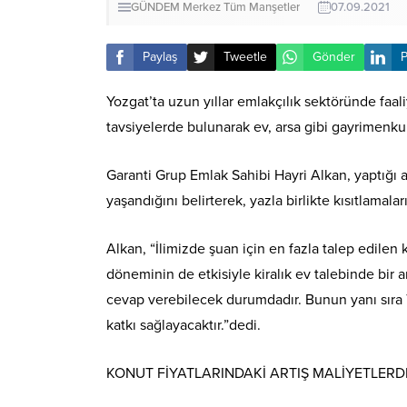
GÜNDEM
Merkez
Tüm Manşetler
07.09.2021
Paylaş
Tweetle
Gönder
P
Yozgat’ta uzun yıllar emlakçılık sektöründe faal
tavsiyelerde bulunarak ev, arsa gibi gayrimenku
Garanti Grup Emlak Sahibi Hayri Alkan, yaptığı 
yaşandığını belirterek, yazla birlikte kısıtlamala
Alkan, “İlimizde şuan için en fazla talep edilen 
döneminin de etkisiyle kiralık ev talebinde bir 
cevap verebilecek durumdadır. Bunun yanı sıra T
katkı sağlayacaktır.”dedi.
KONUT FİYATLARINDAKİ ARTIŞ MALİYETLER