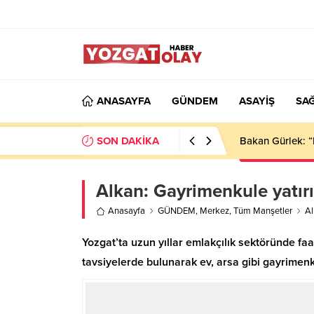
ANASAYFA
GÜNDEM
ASAYİŞ
SAĞ
SON DAKİKA
Bakan Gürlek: “
Alkan: Gayrimenkule yatır
Anasayfa
GÜNDEM
,
Merkez
,
Tüm Manşetler
Al
Yozgat’ta uzun yıllar emlakçılık sektöründe fa
tavsiyelerde bulunarak ev, arsa gibi gayrimenk