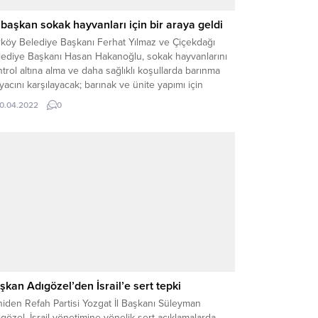
i başkan sokak hayvanları için bir araya geldi
rköy Belediye Başkanı Ferhat Yılmaz ve Çiçekdağı
lediye Başkanı Hasan Hakanoğlu, sokak hayvanlarını
trol altına alma ve daha sağlıklı koşullarda barınma
iyacını karşılayacak; barınak ve ünite yapımı için
lantıda bir araya geldi.
10.04.2022
0
şkan Adıgözel’den İsrail’e sert tepki
iden Refah Partisi Yozgat İl Başkanı Süleyman
gözel, İsrail yönetimine yönelik sert açıklamalarda