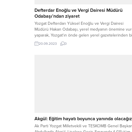
Defterdar Enoğlu ve Vergi Dairesi Müdürü
Odabaşı’ndan ziyaret
Yozgat Defterdarı Yüksel Enoğlu ve Vergi Dairesi
Müdürü Hakan Odabaşı, yerel medyanın önemine vu
yaparak, Yozgat'ın önde gelen yerel gazetelerinden bi
olan gazetemize nezaket ziyaretinde bulundular.
20.09.2023
0
Akgül: Eğitim hayatı boyunca yanında olacağız
Ak Parti Yozgat Milletvekili ve TESKOMB Genel Başkan
Abdulkadir Akgül, Liselere Geçiş Sınavında (LGS) tüm