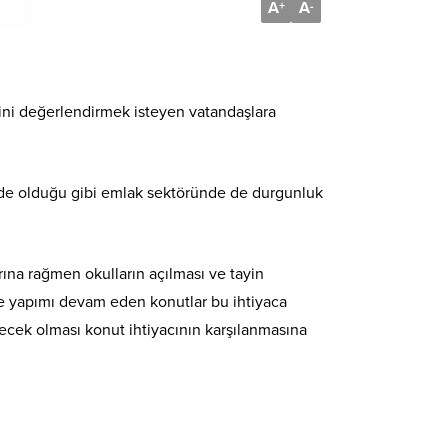
A
A
+
-
erini değerlendirmek isteyen vatandaşlara
lerde olduğu gibi emlak sektöründe de durgunluk
.
arına rağmen okulların açılması ve tayin
 ve yapımı devam eden konutlar bu ihtiyaca
ecek olması konut ihtiyacının karşılanmasına