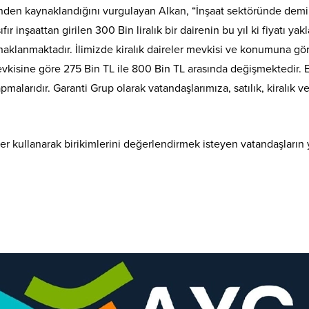
erinden kaynaklandığını vurgulayan Alkan, “İnşaat sektöründe demi
fır inşaattan girilen 300 Bin liralık bir dairenin bu yıl ki fiyatı 
naklanmaktadır. İlimizde kiralık daireler mevkisi ve konumuna gö
 mevkisine göre 275 Bin TL ile 800 Bin TL arasında değişmektedir.
apmalarıdır. Garanti Grup olarak vatandaşlarımıza, satılık, kiralık
r kullanarak birikimlerini değerlendirmek isteyen vatandaşların y