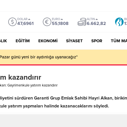
DOLAR
EURO
ALTIN
B
47,6961
55,1808
6.662,82
1
LIK
EĞİTİM
EKONOMİ
SİYASET
SPOR
TÜM M
Pazar günü yeni bir aydınlığa uyanacağız”
ım kazandırır
kan: Gayrimenkule yatırım kazandırır
aliyetini sürdüren Garanti Grup Emlak Sahibi Hayri Alkan, birik
ule yatırım yapmaları halinde kazanacaklarını söyledi.