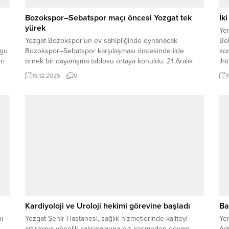
Bozokspor–Sebatspor maçı öncesi Yozgat tek
İk
yürek
Ye
Yozgat Bozokspor’un ev sahipliğinde oynanacak
Be
rgu
Bozokspor–Sebatspor karşılaşması öncesinde ilde
kon
ri
örnek bir dayanışma tablosu ortaya konuldu. 21 Aralık
iht
Pazar günü oynanacak kritik mücadele öncesi siyaset
top
16.12.2025
0
dünyasından iş insanlarına, sivil toplum temsilcilerinden
esnaf camiasına kadar birçok isim, Bozokspor’a bilet
desteği sağlayarak tribünleri doldurma çağrısında
bulundu. ŞAHAN’DAN 500, SEDEF’TAN 100 ADET MAÇ
BİLETİ...
Kardiyoloji ve Uroloji hekimi görevine başladı
Ba
ı
Yozgat Şehir Hastanesi, sağlık hizmetlerinde kaliteyi
Yen
artırmaya yönelik çalışmalarına hız kesmeden devam
Adı