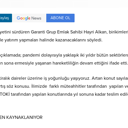
ABONE OL
aylaş
iyetini sürdüren Garanti Grup Emlak Sahibi Hayri Alkan, birikiml
le yatırım yapmaları halinde kazanacaklarını söyledi.
açıklamada; pandemi dolayısıyla yaklaşık iki yıldır bütün sektör
rın sona ermesiyle yaşanan hareketliliğin devam ettiğini ifade etti
kiralık daireler üzerine iş yoğunluğu yaşıyoruz. Artan konut sayıl
artış söz konusu. İlimizde farklı müteahhitler tarafından yapılan
OKİ tarafından yapılan konutlarında yıl sonuna kadar teslim edil
DEN KAYNAKLANIYOR