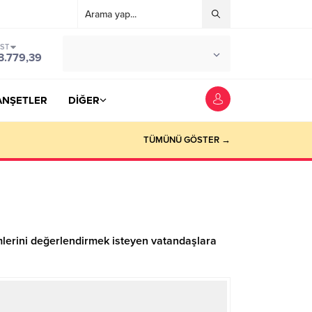
IST
°C
YOZGAT
3.779,39
PARÇALI BULUTLU
ANŞETLER
DİĞER
TÜMÜNÜ GÖSTER →
imlerini değerlendirmek isteyen vatandaşlara