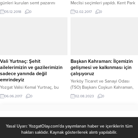
günleri kurulan semt pazarını
Meclisi seçimleri yapıldı. Kent Park
ziyaret etti.
Bilal Şahin Gençlik ve Kültür
05.12.2018
0
12.02.2017
0
Merkezi Salonunda gerçekleştirilen
seçimde 26 asil 26 yedek olmak
üzere 52 üyeden oluşan Çocuk
Meclisi üyeleri belirlendi. Seçime
Belediye Başkan Yardımcısı Talip
Karslıoğlu, Yozgat Belediyesi
Kültür ve Sosyal İşler Müdürü
Fadime Solmaz...
Vali Yurtnaç: Şehit
Başkan Kahraman: İlçemizin
ailelerimizin ve gazilerimizin
gelişmesi ve kalkınması için
sadece yanında değil
çalışıyoruz
emrindeyiz
Yerköy Ticaret ve Sanayi Odası
Yozgat Valisi Kemal Yurtnaç, bu
(TSO) Başkanı Coşkun Kahraman,
vatanın şehitlerin kanlarıyla
İlçenin sosyoekonomik anlamda,
06.06.2017
0
02.08.2023
0
kurulduğunu belirterek, “Şehit
gelişmesi ve kalkınmasına öncü
ailelerimiz ve gazilerimizin sadece
olmaya çalıştıklarını belirterek, iş
yanında değil emirlerindeyiz.”dedi.
dünyasına yön vermeye, kurumsal
vizyonlarının ve rekabet güçlerinin
artırılmasını hedeflediklerini söyledi.
Yasal Uyarı: YozgatOlay.com'da yayımlanan haber ve içeriklerin tüm
hakları saklıdır. Kaynak gösterilerek alıntı yapılabilir.