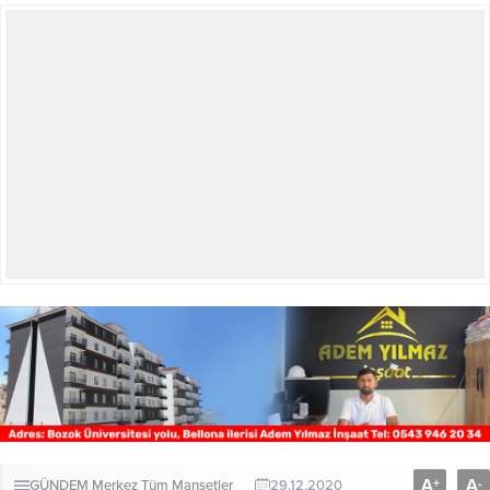
A
A
+
-
GÜNDEM
Merkez
Tüm Manşetler
29.12.2020