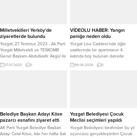
Milletvekilleri Yerköy’de
VİDEOLU HABER: Yangın
ziyaretlerde bulundu
paniğe neden oldu
Yozgat, 27 Temmuz 2023 - Ak Parti
Yozgat Lise Caddesi’nde öğle
Yozgat Milletvekili ve TESKOMB
saatlerinde bir apartmanın 4.
Genel Başkanı Abdulkadir Akgül ile
katında boş bulunan dairede
Milletvekili Süleyman Şahan, ilçe
yangın çıktı. Balkondan yükselen
27.07.2023
0
09.04.2026
0
ziyaretleri kapsamında Sorgun'un
dumanları gören vatandaşlar,
ardından Yerköy'de bir dizi ziyaret
durumu hızla Yozgat Belediyesi
ve incelemelerde bulundu.
İtfaiye Müdürlüğü ekiplerine
bildirdi. Olay yerine kısa sürede
intikal eden itfaiye ekipleri, yangına
anında müdahale ederek alevleri
söndürdü ve kontrol altına aldı.
Yangının, dairede biriken çöp
Belediye Başkan Adayı Köse
Yozgat Belediyesi Çocuk
yığınlarından...
pazarcı esnafını ziyaret etti
Meclisi seçimleri yapıldı
AK Parti Yozgat Belediye Başkan
Yozgat Belediyesi tarafından bu yıl
Adayı Celal Köse, ilde her hafta Salı
üçüncüsü gerçekleştirilen Çocuk