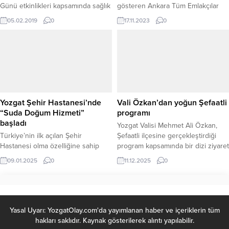
Günü etkinlikleri kapsamında sağlık
gösteren Ankara Tüm Emlakçılar
çalışanlarına kanser eğitimi verildi.
Meslek Odası Başkanı Hakan
05.02.2019
0
17.11.2023
0
Akçam ve eşi Yasemin Akçam,
geçen yıl olduğu gibi bu yıl da
yaklaşan kış öncesi ihtiyaç sahibi
1000 öğrenciye kışlık giysi
yardımında bulundu
Yozgat Şehir Hastanesi’nde
Vali Özkan’dan yoğun Şefaatli
“Suda Doğum Hizmeti”
programı
başladı
Yozgat Valisi Mehmet Ali Özkan,
Türkiye’nin ilk açılan Şehir
Şefaatli ilçesine gerçekleştirdiği
Hastanesi olma özelliğine sahip
program kapsamında bir dizi ziyaret
Yozgat Şehir Hastanesi, normal
ve incelemelerde bulundu. İlçede
09.01.2025
0
11.12.2025
0
doğumu teşvik etmek amacıyla
göreve yeni başlayan Kaymakam
“Suda Doğum Hizmeti” polikliniğini
Mehmet Burak Eski’yi makamında
hizmete sundu. Açılışa Yozgat Valisi
ziyaret eden Vali Özkan, kendisine
Mehmet Ali Özkan, Hastane
başarı dileklerinde bulunarak yeni
Başhekimi Uz. Dr. Mustafa Kozan,
görevinin hayırlı olması
Yasal Uyarı: YozgatOlay.com'da yayımlanan haber ve içeriklerin tüm
Hastane Müdürü Sencer Çiçek ve
temennisinde bulundu.
hakları saklıdır. Kaynak gösterilerek alıntı yapılabilir.
hastane personeli katıldı. Hastane
Kaymakamlık ziyaretinin ardından