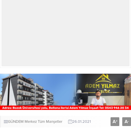
A
A
+
-
GÜNDEM
Merkez
Tüm Manşetler
26.01.2021