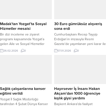
Madak’tan Yozgat’ta Sosyal
30 Euro gümrüksüz alışveriş
Hizmetler mesaisi
sona erdi
Bir dizi inceleme ve ziyaret
Cumhurbaşkanı Recep Tayyip
programı kapsamında Yozgat’a
Erdoğan’ın imzasıyla Resmi
gelen Aile ve Sosyal Hizmetler
Gazete’de yayımlanan yeni karar ile
Bakan Yardımcısı Sevim Sayım
yurt dışından posta veya hızlı kargo
26.02.2026
0
07.01.2026
0
Madak, ilk olarak Yozgat Valisi
yoluyla getirilen ürünlere yönelik
Mehmet Ali Özkan’ı makamında
vergi uygulamalarında köklü
ziyaret etti. Valilikte gerçekleşen
değişikliklere gidildi. Düzenleme
görüşmede, Yozgat’ta yürütülen
kapsamında, uzun süredir
sosyal hizmet çalışmaları,
uygulanan 30 Euro’ya kadar
dezavantajlı kesimlere yönelik
gümrüksüz alışveriş imkânı
projeler ve önümüzdeki dönemde
tamamen kaldırıldı. Yeni karara
hayata geçirilmesi planlanan
göre, ticari nitelik taşımayan ve
Sağlık çalışanlarına kanser
Hayırsever İş İnsanı Hakan
faaliyetler ele alındı. İl...
sağlık kuruluşu raporuna
eğitimi verildi
Akçam’dan 1000 öğrenciye
istinaden...
kışlık giysi yardımı
Yozgat İl Sağlık Müdürlüğü
tarafından 4 Şubat Dünya Kanser
Başkent Ankara'da faaliyet