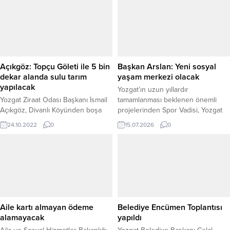
Açıkgöz: Topçu Göleti ile 5 bin
Başkan Arslan: Yeni sosyal
dekar alanda sulu tarım
yaşam merkezi olacak
yapılacak
Yozgat’ın uzun yıllardır
Yozgat Ziraat Odası Başkanı İsmail
tamamlanması beklenen önemli
Açıkgöz, Divanlı Köyünden boşa
projelerinden Spor Vadisi, Yozgat
akan suyun Topçu Göletine
Belediyesi’nin yürüttüğü kapsamlı
24.10.2022
0
15.07.2026
0
bağlanması ile yaklaşık 5 Bin dekar
çalışmalarla yeniden hayat buluyor.
tarım alanın sulanabileceğini
Yürüyüş yollarından piknik
söyledi.
alanlarına, spor sahalarından sosyal
donatılara kadar birçok yeni
hizmetin hayata geçirildiği projeyle,
bölgenin her yaştan vatandaşın
güvenle vakit geçirebileceği
modern bir yaşam merkezine
Aile kartı almayan ödeme
Belediye Encümen Toplantısı
dönüştürülmesi hedefleniyor.
alamayacak
yapıldı
Belediye Başkanı Kazım Arslan,