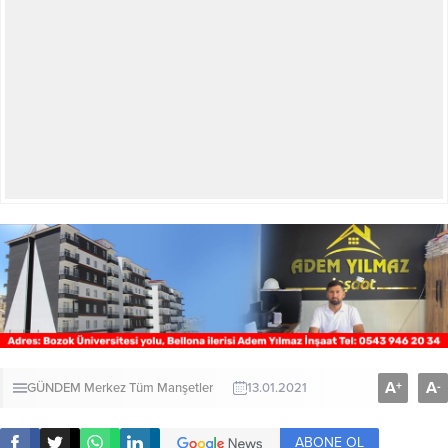
A
A
+
-
GÜNDEM
Merkez
Tüm Manşetler
13.01.2021
ABONE OL