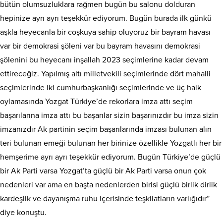
bütün olumsuzluklara rağmen bugün bu salonu dolduran
hepinize ayrı ayrı teşekkür ediyorum. Bugün burada ilk günkü
aşkla heyecanla bir coşkuya sahip oluyoruz bir bayram havası
var bir demokrasi şöleni var bu bayram havasını demokrasi
şölenini bu heyecanı inşallah 2023 seçimlerine kadar devam
ettireceğiz. Yapılmış altı milletvekili seçimlerinde dört mahalli
seçimlerinde iki cumhurbaşkanlığı seçimlerinde ve üç halk
oylamasında Yozgat Türkiye’de rekorlara imza attı seçim
başarılarına imza attı bu başarılar sizin başarınızdır bu imza sizin
imzanızdır Ak partinin seçim başarılarında imzası bulunan alın
teri bulunan emeği bulunan her birinize özellikle Yozgatlı her bir
hemşerime ayrı ayrı teşekkür ediyorum. Bugün Türkiye’de güçlü
bir Ak Parti varsa Yozgat’ta güçlü bir Ak Parti varsa onun çok
nedenleri var ama en başta nedenlerden birisi güçlü birlik dirlik
kardeşlik ve dayanışma ruhu içerisinde teşkilatların varlığıdır”
diye konuştu.