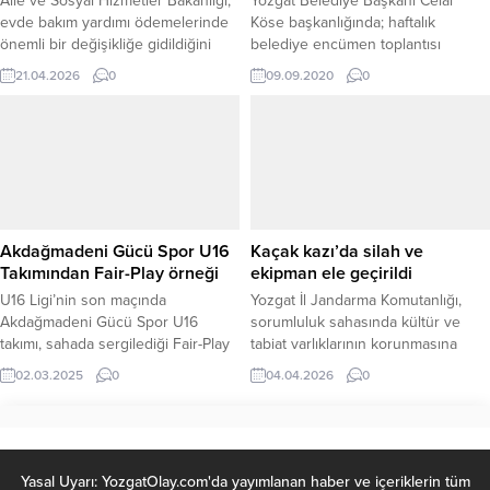
Aile ve Sosyal Hizmetler Bakanlığı,
Yozgat Belediye Başkanı Celal
çalışmaların...
evde bakım yardımı ödemelerinde
Köse başkanlığında; haftalık
önemli bir değişikliğe gidildiğini
belediye encümen toplantısı
duyurdu. Yapılan açıklamaya göre,
yapıldı.
21.04.2026
0
09.09.2020
0
Türkiye genelinde evde bakım
desteğinden yararlanan
vatandaşların ödemeleri Temmuz
ayı itibarıyla Halkbank aracılığıyla
gerçekleştirilecek. Bakanlık
tarafından hayata geçirilen yeni
uygulama ile ödeme süreçlerinin
daha düzenli, güvenli ve erişilebilir
Akdağmadeni Gücü Spor U16
Kaçak kazı’da silah ve
hale getirilmesi amaçlanıyor. Daha
Takımından Fair-Play örneği
ekipman ele geçirildi
önce...
U16 Ligi’nin son maçında
Yozgat İl Jandarma Komutanlığı,
Akdağmadeni Gücü Spor U16
sorumluluk sahasında kültür ve
takımı, sahada sergilediği Fair-Play
tabiat varlıklarının korunmasına
davranışıyla büyük takdir topladı.
yönelik düzenlediği operasyonda
02.03.2025
0
04.04.2026
0
Ligi grup birincisi olarak
Yerköy ilçesinde izinsiz kazı
tamamlayan Yozgatspor 1959 FK
faaliyetlerinde bulunan 3 şüpheliyi
takımını maç öncesinde alkışlarla
yakaladı.Jandarma ekipleri, alınan
karşılayan genç oyuncular,
adli arama kararına istinaden
centilmenlikleriyle sporun ruhunu
şüphelilerin ikamet ve araçlarında
Yasal Uyarı: YozgatOlay.com'da yayımlanan haber ve içeriklerin tüm