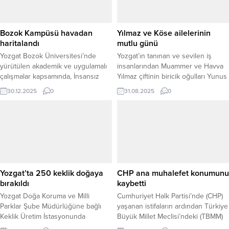
kontrolü, raf-kasa fiyat uygunluğu,
fahiş fiyat, stokçuluk, üretim yeri ve
satış fiyatı bilgileri, ürün özellikleri
Bozok Kampüsü havadan
Yılmaz ve Köse ailelerinin
ve marka bilgisi gibi...
haritalandı
mutlu günü
Yozgat Bozok Üniversitesi’nde
Yozgat’ın tanınan ve sevilen iş
yürütülen akademik ve uygulamalı
insanlarından Muammer ve Havva
çalışmalar kapsamında, İnsansız
Yılmaz çiftinin biricik oğulları Yunus
Hava Aracı (İHA) fotogrametrisi
Emre Yılmaz ve İş İnsanı Hüseyin
30.12.2025
0
31.08.2025
0
yöntemi kullanılarak hazırlanan
Arzu Köse’nin biricik kızları
üniversite kampüsünün ortofoto
Fatmanur Köse Yimpaş AVM düğün
haritası, Rektör Prof. Dr. Evren
salonunda düzenlenen görkemli bir
Yaşar’a takdim edildi. Modern
düğün ile hayatlarını birleştirdi.
haritalama teknikleri ve yüksek
Düğüne; Yılmaz ve Köse aileleri ve
çözünürlüklü hava görüntülerinden
yakınlarının yanı sıra; belediye
yararlanılarak oluşturulan ortofoto
başkanları, iş insanları,...
harita, kampüs alanının güncel
Yozgat’ta 250 keklik doğaya
CHP ana muhalefet konumunu
durumunu ayrıntılı biçimde ortaya
bırakıldı
kaybetti
koyuyor. Çalışma; yapılaşma,...
Yozgat Doğa Koruma ve Milli
Cumhuriyet Halk Partisi’nde (CHP)
Parklar Şube Müdürlüğüne bağlı
yaşanan istifaların ardından Türkiye
Keklik Üretim İstasyonunda
Büyük Millet Meclisi’ndeki (TBMM)
yetiştirilen 250 adet keklik
sandalye dağılımı önemli ölçüde