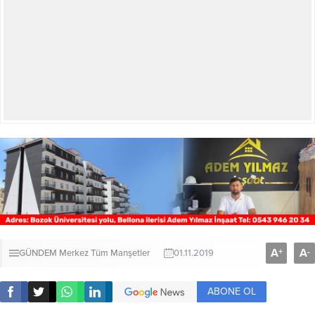
A
A
+
-
GÜNDEM
Merkez
Tüm Manşetler
01.11.2019
ABONE OL