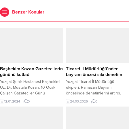
Benzer Konular
Başhekim Kozan Gazetecilerin
Ticaret İl Müdürlüğü’nden
gününü kutladı
bayram öncesi sıkı denetim
Yozgat Şehir Hastanesi Başhekimi
Yozgat Ticaret İl Müdürlüğü
Uz. Dr. Mustafa Kozan, 10 Ocak
ekipleri, Ramazan Bayramı
Çalışan Gazeteciler Günü
öncesinde denetimlerini artırdı.
dolayısıyla ilde görev yapan yerel
Vatandaşların mağduriyet
12.01.2024
0
24.03.2025
0
ve ulusal haber ajansı temsilcileri
yaşamaması ve piyasa düzeninin
ile bir araya gelerek, hastane
korunması amacıyla gerçekleştirilen
hakkında bilgi verdi ve
denetimlerde, 20 işletme ve toplam
gazetecilerin sorularını yanıtladı.
660 ürün incelendi. Ekipler,
denetimlerde özellikle gramaj