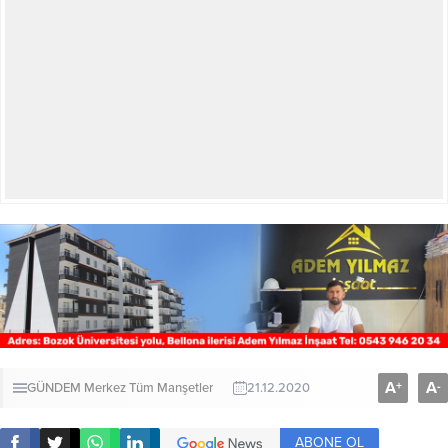
A
A
+
-
GÜNDEM
Merkez
Tüm Manşetler
21.12.2020
ABONE OL