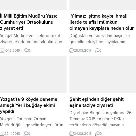
İl Milli Eğitim Müdürü Yazıcı
Yılmaz: İşitme kaybı ihmali
Cumhuriyet Ortaokulunu
ilerde telafisi mümkün
ziyaret etti
olmayan kayıplara neden olur
Yozgat Merkez ve ilçelerde okul
Doğuştan ve sonradan başımıza
ziyaretlerinde bulunarak okulların
gelebilecek işitme kayıplarının
fiziki ve genel durumunun yanı sıra
nedenleri birden fazla olabiliyor.
10.12.2019
0
28.03.2017
0
eğitim başarı seviyesinin
Yozgat İşitme Merkezi Odyometristi
artırılmasına yönelik çalışmalarını
Harun Yılmaz, Yozgat gibi Anadolu
sürdüren İl Milli Eğitim Müdürü
şehirlerinde çok fazla
Yusuf Yazıcı, Yozgat Cumhuriyet
önemsenmeyen işitme kayıplarının
Ortaokulunu ziyaret etti.
ileride telafisi mümkün olmayan
işitme ve anlama kayıplarına neden
olabileceği uyarısında bulundu.
Kısa bir süre önce Türkiye’nin ilk
Yozgat’ta 9 köyde deneme
Şehit eşinden diğer şehit
şehir hastanelerinden olan Yozgat
amaçlı Yerli buğday ekimi
eşine taziye ziyareti
Şehir Hastanesi...
yapıldı
Diyarbakır-Bingöl karayolunda 26
Yozgat İl Tarım ve Orman
Temmuz 2015 tarihinde PKK’lı
Müdürlüğü, il genelinde yerli ürün
teröristlerin döşediği mayının
çeşidinin artırılması ve
patlaması ve ardından askeri araca
22.11.2018
0
04.02.2016
0