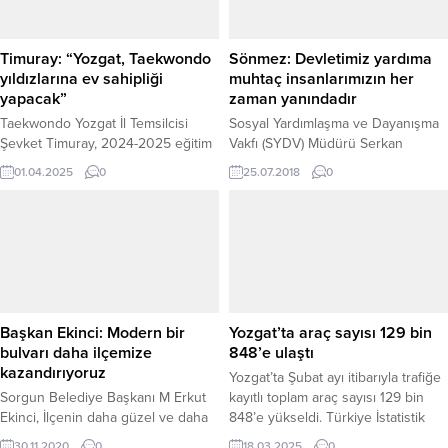
alınacak. 2008 yılında hayata
atama sisteminin devreye girdiğini
geçirilen “Dumansız Hava Sahası”
belirtti. “2026’DA İKİNCİ ŞARK
uygulaması, yeni düzenlemeyle
GÖREVİ OLMAYACAK” Bakan
Timuray: “Yozgat, Taekwondo
Sönmez: Devletimiz yardıma
birlikte...
Yerlikaya, yaptığı açıklamada şu...
yıldızlarına ev sahipliği
muhtaç insanlarımızın her
yapacak”
zaman yanındadır
Taekwondo Yozgat İl Temsilcisi
Sosyal Yardımlaşma ve Dayanışma
Şevket Timuray, 2024-2025 eğitim
Vakfı (SYDV) Müdürü Serkan
ve öğretim yılı Taekwondo Yıldızlar
Sönmez, devletin yardıma muhtaç
01.04.2025
0
25.07.2018
0
Grup Müsabakalarının 11-13 Nisan
insanların her zaman yanında
tarihleri arasında Yozgat’ta
olduğunu belirterek, bu gibi
düzenleneceğini açıkladı. Timuray,
vatandaşlara kurumları aracılığıyla
organizasyonun şehre büyük bir
ayni ve nakdi yardımların düzenli
sportif hareketlilik kazandıracağını
olarak yapıldığını söyledi.
belirtti. Müsabakalar öncesinde, 10
Nisan’da tartı işlemleri ve teknik
toplantı gerçekleştirilecek. 11-12-13
Başkan Ekinci: Modern bir
Yozgat’ta araç sayısı 129 bin
Nisan tarihlerinde ise 19 ilden
bulvarı daha ilçemize
848’e ulaştı
gelen toplam 342...
kazandırıyoruz
Yozgat’ta Şubat ayı itibarıyla trafiğe
Sorgun Belediye Başkanı M Erkut
kayıtlı toplam araç sayısı 129 bin
Ekinci, İlçenin daha güzel ve daha
848’e yükseldi. Türkiye İstatistik
yaşanılır bir kent haline kavuşması
Kurumu’nun (TÜİK) verilerine göre,
30.11.2020
0
18.03.2025
0