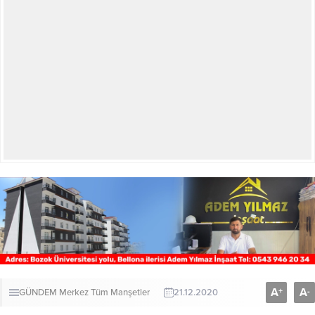
A
A
+
-
GÜNDEM
Merkez
Tüm Manşetler
21.12.2020