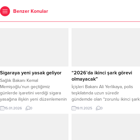
Benzer Konular
Sigaraya yeni yasak geliyor
“2026’da ikinci şark görevi
olmayacak”
Sağlık Bakanı Kemal
Memişoğlu’nun geçtiğimiz
İçişleri Bakanı Ali Yerlikaya, polis
günlerde işaretini verdiği sigara
teşkilatında uzun süredir
yasağına ilişkin yeni düzenlemenin
gündemde olan “zorunlu ikinci şark
detayları netleşmeye başladı.
görevi” uygulamasının kaldırıldığını
15.01.2026
0
19.11.2025
0
Hazırlanan mevzuata göre,
açıkladı. Ankara’da düzenlenen 81 İl
işletmelerin “kış bahçesi” ya da
Emniyet Personel Şube Müdürleri
“açılır-kapanır tente” adı altında
Değerlendirme Toplantısında
sigara içilmesine izin verdiği yarı
konuşan Bakan Yerlikaya, yeni
açık alanlar da yasak kapsamına
dönemde görev puanına dayalı