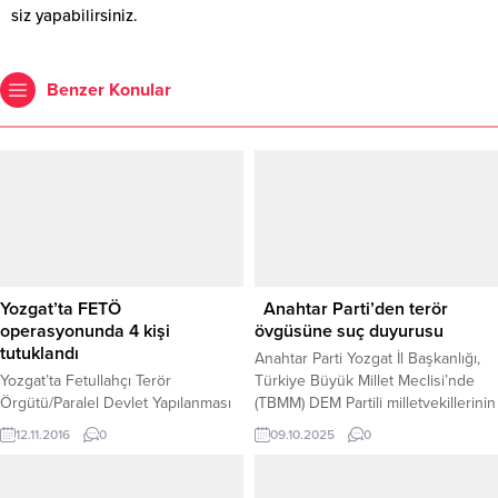
siz yapabilirsiniz.
Benzer Konular
Yozgat’ta FETÖ
Anahtar Parti’den terör
operasyonunda 4 kişi
övgüsüne suç duyurusu
tutuklandı
Anahtar Parti Yozgat İl Başkanlığı,
Yozgat’ta Fetullahçı Terör
Türkiye Büyük Millet Meclisi’nde
Örgütü/Paralel Devlet Yapılanması
(TBMM) DEM Partili milletvekillerinin
(FETÖ/PDY) soruşturması
terör örgütü elebaşına yönelik
12.11.2016
0
09.10.2025
0
kapsamında FETÖ’nün ’emniyet
övgü dolu ifadelerde bulunmasına
imamı’ olduğu iddia edilen 2 kişi,
tepki göstererek Yozgat Adliyesi’ne
tutuklanarak cezaevine gönderildi.
gidip suç duyurusunda bulundu. İl