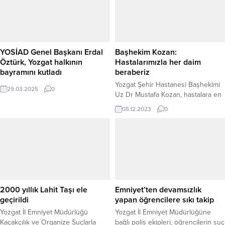
Yozgat Emniyet Müdürlüğü Terörle
Başkanı Av. Olgun Sadık Karaca
Mücadele (TEM) Şubesi tarafından
öncülüğünde adliye önünde bir
FETÖ/PDY ile bağlantıları
basın açıklaması düzenleyen
bulunduğu ve ’emniyet imamı’
Anahtar Parti teşkilatı, “Terör
oldukları iddiasıyla haklarında
övgüsü siyasetin değil, ihanetin...
YOSİAD Genel Başkanı Erdal
Başhekim Kozan:
yakalama kararı çıkartılan ve
Öztürk, Yozgat halkının
Hastalarımızla her daim
gözaltına alınan Milli Eğitim
bayramını kutladı
beraberiz
Müdürlüğünde görevli “Adil” kod...
Yozgat Şehir Hastanesi Başhekimi
29.03.2025
0
Uz Dr Mustafa Kozan, hastalara en
iyi sağlık hizmeti vermenin gayreti
05.12.2023
0
içerisinde olduklarını
belirterek,”Her daim hastalarımızla
beraberiz.”dedi.
2000 yıllık Lahit Taşı ele
Emniyet’ten devamsızlık
geçirildi
yapan öğrencilere sıkı takip
Yozgat İl Emniyet Müdürlüğü
Yozgat İl Emniyet Müdürlüğüne
Kaçakçılık ve Organize Suçlarla
bağlı polis ekipleri, öğrencilerin suç