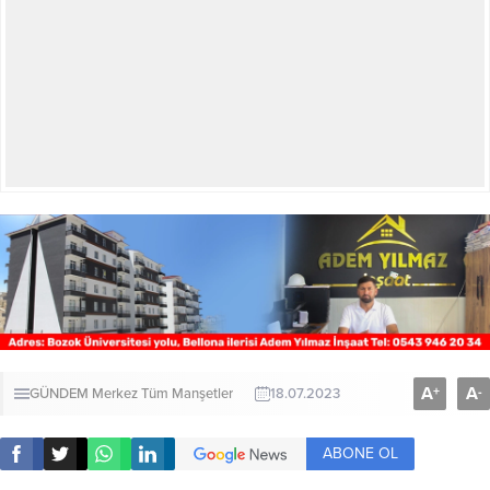
A
A
+
-
GÜNDEM
Merkez
Tüm Manşetler
18.07.2023
ABONE OL