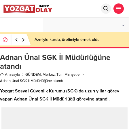
°C
YOZGAT
PARÇALI BULUTLU
Azmiyle kurdu, üretimiyle örnek oldu
Adnan Ünal SGK İl Müdürlüğüne
atandı
Anasayfa
GÜNDEM
,
Merkez
,
Tüm Manşetler
Adnan Ünal SGK İl Müdürlüğüne atandı
Yozgat Sosyal Güvenlik Kurumu (SGK)’da uzun yıllar görev
yapan Adnan Ünal SGK İl Müdürlüğü görevine atandı.