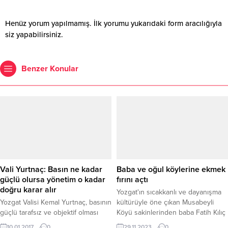
Henüz yorum yapılmamış. İlk yorumu yukarıdaki form aracılığıyla
siz yapabilirsiniz.
Benzer Konular
Vali Yurtnaç: Basın ne kadar
Baba ve oğul köylerine ekmek
güçlü olursa yönetim o kadar
fırını açtı
doğru karar alır
Yozgat'ın sıcakkanlı ve dayanışma
Yozgat Valisi Kemal Yurtnaç, basının
kültürüyle öne çıkan Musabeyli
güçlü tarafsız ve objektif olması
Köyü sakinlerinden baba Fatih Kılıç
gerektiğini belirterek, basının güçlü
ve oğlu Halit Kılıç, köy halkının
10.01.2017
0
29.11.2023
0