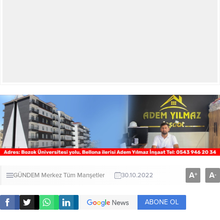
A
A
+
-
GÜNDEM
Merkez
Tüm Manşetler
30.10.2022
ABONE OL