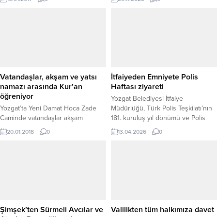
olması halinde yönetiminde o
ekmek ihtiyacını karşılamak üzere
derece doğru kararlar alacağını
bir fırın açtı.
söyledi. Vali Kemal Yurtnaç, 10
Ocak Çalışan Gazeteciler Günü
nedeniyle Yozgat’ta görev yerel ve
ulusal ajans temsilcileri ile bir araya
geldi. İl Özel İdaresi Sosyal
Tesislerinde basın mensupları...
Vatandaşlar, akşam ve yatsı
İtfaiyeden Emniyete Polis
namazı arasında Kur’an
Haftası ziyareti
öğreniyor
Yozgat Belediyesi İtfaiye
Yozgat’ta Yeni Damat Hoca Zade
Müdürlüğü, Türk Polis Teşkilatı’nın
Caminde vatandaşlar akşam
181. kuruluş yıl dönümü ve Polis
namazını kıldıktan sonra yatsı
Haftası dolayısıyla Yozgat İl Emniyet
20.01.2018
0
13.04.2026
0
namazına kadar camide kalarak
Müdürlüğü’ne anlamlı bir ziyaret
Kur’an-ı Kerim öğreniyor.
gerçekleştirdi. İl Emniyet Müdürü
Necmettin Koç’un makamında
gerçekleşen ziyarette, Yozgat’ta
görev yapan itfaiye ve polis
teşkilatlarının uyum içinde
yürüttüğü çalışmaların önemi
vurgulandı. Şehirde huzur ve
Şimşek’ten Sürmeli Avcılar ve
Valilikten tüm halkımıza davet
güvenliğin sağlanmasında