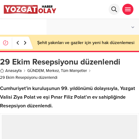
°C
YOZGAT
PARÇALI BULUTLU
Şehit yakınları ve gaziler için yeni hak düzenlemesi
29 Ekim Resepsiyonu düzenlendi
Anasayfa
GÜNDEM
,
Merkez
,
Tüm Manşetler
29 Ekim Resepsiyonu düzenlendi
Cumhuriyet’in kuruluşunun 99. yıldönümü dolayısıyla, Yozgat
Valisi Ziya Polat ve eşi Pınar Filiz Polat’ın ev sahipliğinde
Resepsiyon düzenlendi.