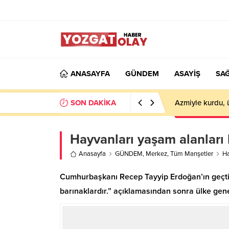
ANASAYFA
GÜNDEM
ASAYİŞ
SAĞ
SON DAKİKA
Azmiyle kurdu, 
Hayvanları yaşam alanları 
Anasayfa
GÜNDEM
,
Merkez
,
Tüm Manşetler
Ha
Cumhurbaşkanı Recep Tayyip Erdoğan’ın geçtiğ
barınaklardır.” açıklamasından sonra ülke gen