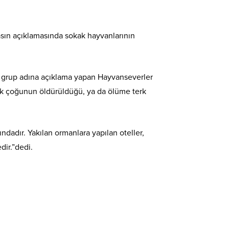
sın açıklamasında sokak hayvanlarının
ren grup adına açıklama yapan Hayvanseverler
, pek çoğunun öldürüldüğü, ya da ölüme terk
ndadır. Yakılan ormanlara yapılan oteller,
dir.”dedi.