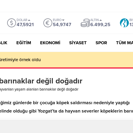
DOLAR
EURO
ALTIN
BI
47,5921
54,9747
6.499,25
1
LIK
EĞİTİM
EKONOMİ
SİYASET
SPOR
TÜM M
üretimiyle örnek oldu
barınaklar değil doğadır
yvanları yaşam alanları barınaklar değil doğadır
imiz günlerde bir çocuğa köpek saldırması nedeniyle yaptığı “
elinde olduğu gibi Yozgat’ta da hayvan severler köpeklerin barı