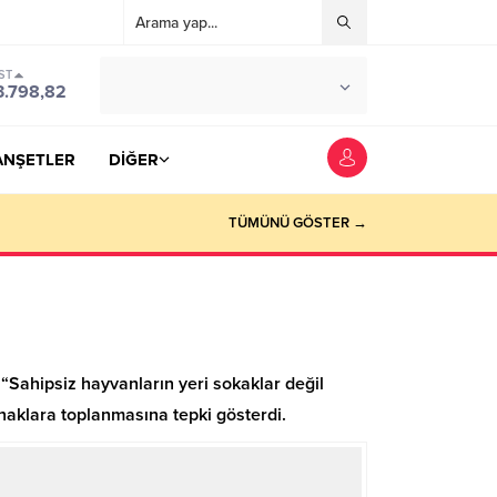
ST
°C
YOZGAT
3.798,82
PARÇALI BULUTLU
ANŞETLER
DİĞER
TÜMÜNÜ GÖSTER →
Sahipsiz hayvanların yeri sokaklar değil
naklara toplanmasına tepki gösterdi.