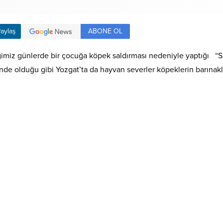
ABONE OL
aylaş
iz günlerde bir çocuğa köpek saldırması nedeniyle yaptığı “Sah
inde olduğu gibi Yozgat’ta da hayvan severler köpeklerin barınakl