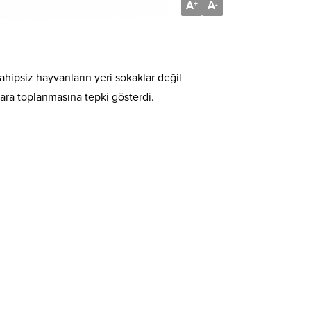
A
A
+
-
ipsiz hayvanların yeri sokaklar değil
ara toplanmasına tepki gösterdi.