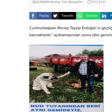
GÜNDEM
Merkez
Tüm Manşetler
31.12.2021
Paylaş
Tweetle
Gönder
P
Cumhurbaşkanı Recep Tayyip Erdoğan’ın geçtiğim
barınaklardır.” açıklamasından sonra ülke genel