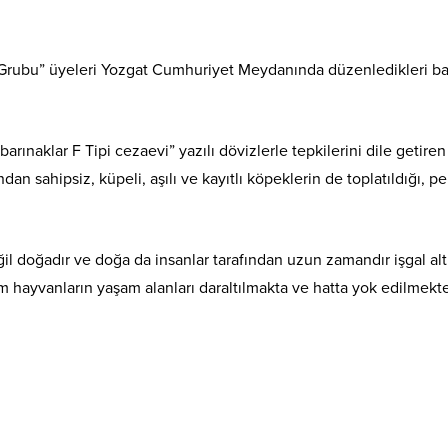
Grubu” üyeleri Yozgat Cumhuriyet Meydanında düzenledikleri ba
barınaklar F Tipi cezaevi” yazılı dövizlerle tepkilerini dile geti
ndan sahipsiz, küpeli, aşılı ve kayıtlı köpeklerin de toplatıldığı
ğil doğadır ve doğa da insanlar tarafından uzun zamandır işgal altı
m hayvanların yaşam alanları daraltılmakta ve hatta yok edilmekte