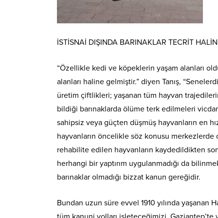
İSTİSNAİ DIŞINDA BARINAKLAR TECRİT HALİN
“Özellikle kedi ve köpeklerin yaşam alanları old
alanları haline gelmiştir.” diyen Tanış, “Senele
üretim çiftlikleri; yaşanan tüm hayvan trajedile
bildiği barınaklarda ölüme terk edilmeleri vicd
sahipsiz veya güçten düşmüş hayvanların en hız
hayvanların öncelikle söz konusu merkezlerde o
rehabilite edilen hayvanların kaydedildikten so
herhangi bir yaptırım uygulanmadığı da bilinmek
barınaklar olmadığı bizzat kanun gereğidir.
Bundan uzun süre evvel 1910 yılında yaşanan Ha
tüm kanuni yolları işleteceğimizi, Gaziantep’t