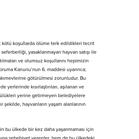
kötü koşullarda ölüme terk edildikleri tecrit
 seferberliği, yasaklanmayan hayvan satışı ile
tılmaları ve olumsuz koşullarını hepimizin
rı Koruma Kanunu’nun 6. maddesi uyarınca;
bakımevlerine götürülmesi zorunludur. Bu
yerlerinde kısırlaştırılan, aşılanan ve
lülükleri yerine getirmeyen belediyelere
r şekilde, hayvanların yaşam alanlarının
tin bu ülkede bir kez daha yaşanmaması için
asına sebebiyet verenler, hem de bu ülkedeki