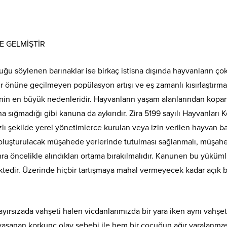
E GELMİŞTİR
uğu söylenen barınaklar ise birkaç istisna dışında hayvanların çok 
rdir önüne geçilmeyen popülasyon artışı ve eş zamanlı kısırlaştırma
rinin en büyük nedenleridir. Hayvanların yaşam alanlarından kopar
ana sığmadığı gibi kanuna da aykırıdır. Zira 5199 sayılı Hayvanla
lı şekilde yerel yönetimlerce kurulan veya izin verilen hayvan 
luşturulacak müşahede yerlerinde tutulması sağlanmalı, müşahede 
nra öncelikle alındıkları ortama bırakılmalıdır. Kanunen bu yüküm
tedir. Üzerinde hiçbir tartışmaya mahal vermeyecek kadar açık bi
yırsızada vahşeti halen vicdanlarımızda bir yara iken aynı vahşe
e yaşanan korkunç olay sebebi ile hem bir çocuğun ağır yaralanm