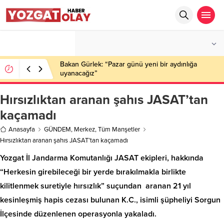
°C
YOZGAT
PARÇALI BULUTLU
Bakan Gürlek: “Pazar günü yeni bir aydınlığa
uyanacağız”
Hırsızlıktan aranan şahıs JASAT’tan
kaçamadı
Anasayfa
GÜNDEM
,
Merkez
,
Tüm Manşetler
Hırsızlıktan aranan şahıs JASAT’tan kaçamadı
Yozgat İl Jandarma Komutanlığı JASAT ekipleri, hakkında
“Herkesin girebileceği bir yerde bırakılmakla birlikte
kilitlenmek suretiyle hırsızlık” suçundan aranan 21 yıl
kesinleşmiş hapis cezası bulunan K.C., isimli şüpheliyi Sorgun
İlçesinde düzenlenen operasyonla yakaladı.