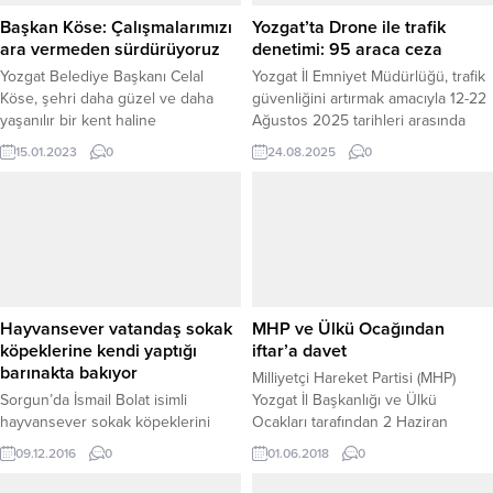
Başkan Köse: Çalışmalarımızı
Yozgat’ta Drone ile trafik
ara vermeden sürdürüyoruz
denetimi: 95 araca ceza
Yozgat Belediye Başkanı Celal
Yozgat İl Emniyet Müdürlüğü, trafik
Köse, şehri daha güzel ve daha
güvenliğini artırmak amacıyla 12-22
yaşanılır bir kent haline
Ağustos 2025 tarihleri arasında
dönüştürmek için çalışmaları
drone destekli denetimler
15.01.2023
0
24.08.2025
0
aralıksız sürdürdüklerini söyledi.
gerçekleştirdi. KAVŞAKLARDA SIKI
TAKİP Saray Kavşağı, Otogar
Kavşağı, Alaca Kavşağı ve Opet
Kavşağı’nda yapılan denetimlerde
özellikle kırmızı ışık ihlali, banket
şeridi kullanımı, emniyet kemeri
takmama ve ters yönde seyir etme
gibi kural ihlalleri mercek...
Hayvansever vatandaş sokak
MHP ve Ülkü Ocağından
köpeklerine kendi yaptığı
iftar’a davet
barınakta bakıyor
Milliyetçi Hareket Partisi (MHP)
Sorgun’da İsmail Bolat isimli
Yozgat İl Başkanlığı ve Ülkü
hayvansever sokak köpeklerini
Ocakları tarafından 2 Haziran
toplayarak kendi yaptığı barınakta
Cumartesi günü Cumhuriyet
09.12.2016
0
01.06.2018
0
besliyor. Kendini sokak
Meydanında iftar yemeği
hayvanlarının bakımına adayan
düzenlenecek.