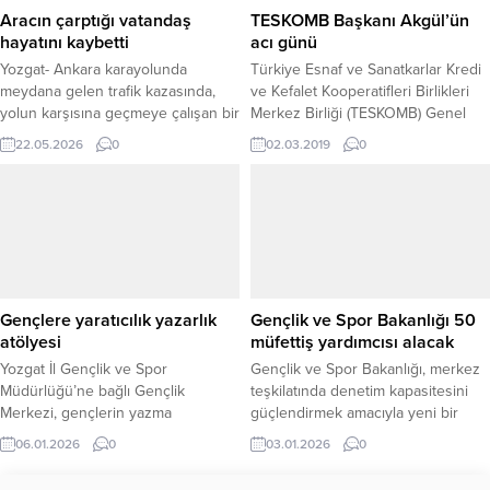
bilgiye ulaşmasında...
Akgül ve Şahan, salonu dolduran
Aracın çarptığı vatandaş
TESKOMB Başkanı Akgül’ün
hemşehrileriyle yakından
hayatını kaybetti
acı günü
ilgilenerek...
Yozgat- Ankara karayolunda
Türkiye Esnaf ve Sanatkarlar Kredi
meydana gelen trafik kazasında,
ve Kefalet Kooperatifleri Birlikleri
yolun karşısına geçmeye çalışan bir
Merkez Birliği (TESKOMB) Genel
yayaya araç çarptı. Feci kazada
Başkan Abdülkadir Akgül, hayatının
22.05.2026
0
02.03.2019
0
vatandaş hayatını kaybetti. Edinilen
en acı günlerinden birisini annesi
bilgilere göre, Yozgat-Ankara
Güller Akgül’ün hayatını
istikametinde seyir halinde olan bir
kaybetmesi ile yaşadı.
araç, karayolu üzerinde yolun
karşısına geçmeye çalışan yayaya
çarptı. Çarpmanın şiddetiyle ağır
yaralanan vatandaş için çevredeki
sürücüler durumu hemen 112 Acil...
Gençlere yaratıcılık yazarlık
Gençlik ve Spor Bakanlığı 50
atölyesi
müfettiş yardımcısı alacak
Yozgat İl Gençlik ve Spor
Gençlik ve Spor Bakanlığı, merkez
Müdürlüğü’ne bağlı Gençlik
teşkilatında denetim kapasitesini
Merkezi, gençlerin yazma
güçlendirmek amacıyla yeni bir
becerilerini geliştirmelerine katkı
personel alım ilanı yayımladı.
06.01.2026
0
03.01.2026
0
sağlamak amacıyla “Yaratıcılık
Bakanlığın resmî internet sitesi ve
Yazarlık Atölyesi” düzenliyor.
sosyal medya hesapları üzerinden