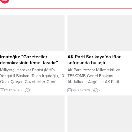
Irgatoğlu: “Gazeteciler
AK Parti Sarıkaya’da iftar
demokrasinin temel taşıdır”
sofrasında buluştu
Milliyetçi Hareket Partisi (MHP)
AK Parti Yozgat Milletvekili ve
Yozgat İl Başkanı Tekin Irgatoğlu, 10
TESKOMB Genel Başkanı
Ocak Çalışan Gazeteciler Günü
Abdulkadir Akgül ile AK Parti
dolayısıyla yayımladığı mesajda,
Yozgat Milletvekili Süleyman Şahan,
09.01.2026
0
09.03.2026
0
gazeteciliğin toplumun haber alma
teşkilat buluşmaları kapsamında
hakkını savunan zorlu ve onurlu bir
Sarıkaya’da düzenlenen iftar
meslek olduğuna dikkat çekerek,
programına katıldı. İftar programına
görevini büyük bir özveriyle yerine
partililer ve vatandaşlar yoğun ilgi
getiren tüm basın mensuplarının
gösterdi. Ramazan ayının
gününü kutladı. Gazetecilerin,
maneviyatına uygun bir şekilde
toplumun doğru, tarafsız ve hızlı
düzenlenen iftar programında