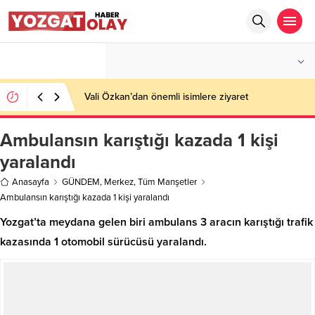
°C
YOZGAT
PARÇALI BULUTLU
Vali Özkan’dan önemli isimlere ziyaret
Ambulansın karıştığı kazada 1 kişi
yaralandı
Anasayfa
GÜNDEM
,
Merkez
,
Tüm Manşetler
Ambulansın karıştığı kazada 1 kişi yaralandı
Yozgat’ta meydana gelen biri ambulans 3 aracın karıştığı trafik
kazasında 1 otomobil sürücüsü yaralandı.