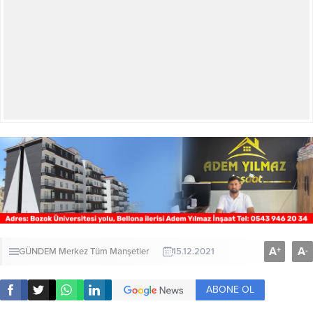
A
A
+
-
GÜNDEM
Merkez
Tüm Manşetler
15.12.2021
ABONE OL