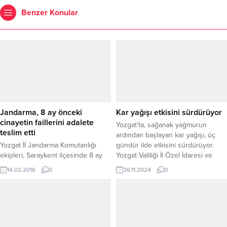
Benzer Konular
Jandarma, 8 ay önceki
Kar yağışı etkisini sürdürüyor
cinayetin faillerini adalete
Yozgat’ta, sağanak yağmurun
teslim etti
ardından başlayan kar yağışı, üç
Yozgat İl Jandarma Komutanlığı
gündür ilde etkisini sürdürüyor.
ekipleri, Saraykent ilçesinde 8 ay
Yozgat Valiliği İl Özel İdaresi ve
önce cesedi bulunan bir kişinin faili
belediye ekipleri, karla mücadele
14.02.2016
0
26.11.2024
0
olarak 3 şüpheliyi gözaltına altı.
için yoğun bir çalışma yürütüyor.
Şüphelilerden 2’si mahkeme
Karayollarındaki ana arterlerde kar
tarafından tutuklanarak cezaevine
temizleme ve tuzlama çalışmaları
gönderildi. Edinilen bilgiye göre,
sürerken, belediye ekipleri ise ara
Altınsu köyünde yaklaşık 8 ay
arterlerde ve kaldırımlarda temizlik
önce Ş.B., isimli şahsa ait evin
çalışmalarını aralıksız sürdürüyor.