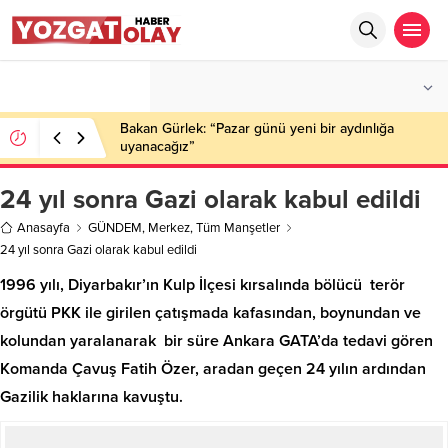
°C
YOZGAT
PARÇALI BULUTLU
Bakan Gürlek: “Pazar günü yeni bir aydınlığa
uyanacağız”
24 yıl sonra Gazi olarak kabul edildi
Anasayfa
GÜNDEM
,
Merkez
,
Tüm Manşetler
24 yıl sonra Gazi olarak kabul edildi
1996 yılı, Diyarbakır’ın Kulp İlçesi kırsalında bölücü terör
örgütü PKK ile girilen çatışmada kafasından, boynundan ve
kolundan yaralanarak bir süre Ankara GATA’da tedavi gören
Komanda Çavuş Fatih Özer, aradan geçen 24 yılın ardından
Gazilik haklarına kavuştu.