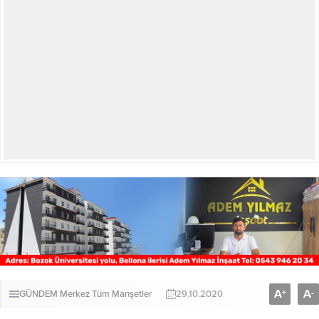
A
A
+
-
GÜNDEM
Merkez
Tüm Manşetler
29.10.2020