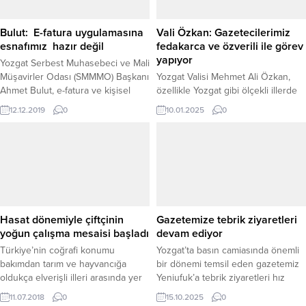
eklentisi olan tandırlıkta S.B.’nin
Bu yıl kar...
cesedi bulundu. Bunun üzerine
Bulut: E-fatura uygulamasına
Vali Özkan: Gazetecilerimiz
harekete...
esnafımız hazır değil
fedakarca ve özverili ile görev
yapıyor
Yozgat Serbest Muhasebeci ve Mali
Müşavirler Odası (SMMMO) Başkanı
Yozgat Valisi Mehmet Ali Özkan,
Ahmet Bulut, e-fatura ve kişisel
özellikle Yozgat gibi ölçekli illerde
verilerin korunmasına ilişkin yeni
görev yapan gazetecilerin zor ve
12.12.2019
0
10.01.2025
0
düzenlemeler ile ilgili mükelleflerin
meşakkatli bir görevi yerine
henüz hazır olmadığını söyledi.
getirdiğini belirterek,gazetecilerin
fedakarlık ve özveri ile görevlerini
yaptığını ifade etti. Vali Mehmet Ali
Özkan, 10 Ocak Çalışan Gazeteciler
Günü ve İdareciler Günü dolayısıyla
kahvaltı programı düzenledi.
Program’a; Valilik İl Basın ve...
Hasat dönemiyle çiftçinin
Gazetemize tebrik ziyaretleri
yoğun çalışma mesaisi başladı
devam ediyor
Türkiye’nin coğrafi konumu
Yozgat’ta basın camiasında önemli
bakımdan tarım ve hayvancığa
bir dönemi temsil eden gazetemiz
oldukça elverişli illeri arasında yer
Yeniufuk’a tebrik ziyaretleri hız
alan Yozgat’ta hububat hasat
kesmeden devam ediyor.
11.07.2018
0
15.10.2025
0
döneminin başlamasıyla bölge
Gazetemiz imtiyaz sahipliğinde