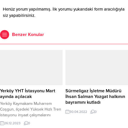
Henüz yorum yapılmamış. İlk yorumu yukarıdaki form aracılığıyla
siz yapabilirsiniz.
Benzer Konular
Yerköy YHT İstasyonu Mart
Sürmeligaz İşletme Müdürü
ayında açılacak
İhsan Salman Yozgat halkının
bayramını kutladı
Yerköy Kaymakamı Muharrem
Coşgun, ilçedeki Yüksek Hızlı Tren
30.04.2022
0
istasyonu inşaat çalışmalarını
yerinde inceleyerek, projenin son
26.12.2023
0
durumu hakkında bilgi aldı.