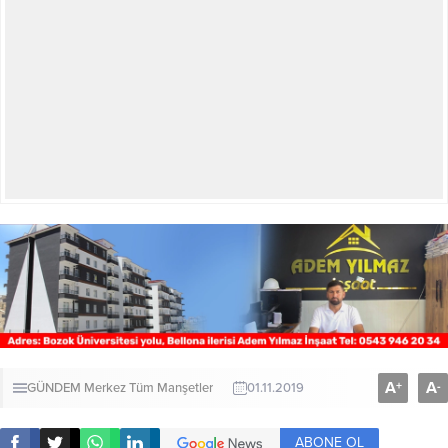
A
A
+
-
GÜNDEM
Merkez
Tüm Manşetler
01.11.2019
ABONE OL