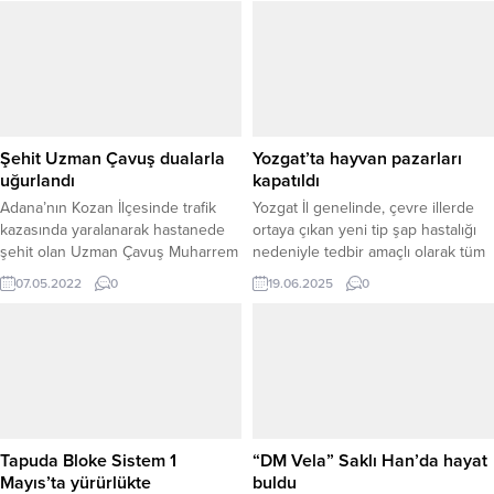
Şehit Uzman Çavuş dualarla
Yozgat’ta hayvan pazarları
uğurlandı
kapatıldı
Adana’nın Kozan İlçesinde trafik
Yozgat İl genelinde, çevre illerde
kazasında yaralanarak hastanede
ortaya çıkan yeni tip şap hastalığı
şehit olan Uzman Çavuş Muharrem
nedeniyle tedbir amaçlı olarak tüm
Efendi Dündar, memleketi Yozgat’ın
canlı hayvan pazarları geçici
07.05.2022
0
19.06.2025
0
Yerköy İlçesinde dualarla son
süreyle kapatıldı. Yozgat Veteriner
yolculuğuna uğurlandı.
Hekimler Odası tarafından yapılan
yazılı açıklamada, salgının
yayılmasının önlenmesi için alınan
önlemler ve aşılama çalışmaları
hakkında bilgi verildi. YENİ
VARYANT TEHLİKESİ VE HIZLI
MÜDAHALE Açıklamada, çevre...
Tapuda Bloke Sistem 1
“DM Vela” Saklı Han’da hayat
Mayıs’ta yürürlükte
buldu