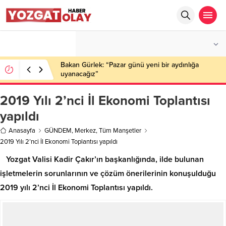
°C
YOZGAT
PARÇALI BULUTLU
Bakan Gürlek: “Pazar günü yeni bir aydınlığa
uyanacağız”
2019 Yılı 2’nci İl Ekonomi Toplantısı
yapıldı
Anasayfa
GÜNDEM
,
Merkez
,
Tüm Manşetler
2019 Yılı 2’nci İl Ekonomi Toplantısı yapıldı
Yozgat Valisi Kadir Çakır’ın başkanlığında, ilde bulunan
işletmelerin sorunlarının ve çözüm önerilerinin konuşulduğu
2019 yılı 2’nci İl Ekonomi Toplantısı yapıldı.