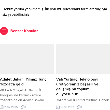
Henüz yorum yapılmamış. İlk yorumu yukarıdaki form aracılığıyla
siz yapabilirsiniz.
Benzer Konular
Adalet Bakanı Yılmaz Tunç
Vali Yurtnaç: Teknolojiyi
Yozgat’a geldi
üretiyorsanız başarılı ve
gelişmiş bir toplum
AK Parti Yozgat 8. Olağan İl
oluyorsunuz
Kongresi’ne katılmak üzere
Yozgat’a gelen Adalet Bakanı
Yozgat Valisi Kemal Yurtnaç, Bozok
Yılmaz Tunç, kongre öncesinde bir
Üniversitesinin 11 yıllık bir
01.02.2025
0
06.03.2017
0
dizi ziyaret gerçekleştirdi. Bakan
üniversite olmasına rağmen