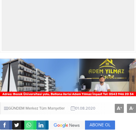
A
A
+
-
GÜNDEM
Merkez
Tüm Manşetler
01.08.2020
ABONE OL