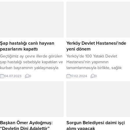
Tunç, Yozgat Valiliği, Yozgat
Teknoparkta çok güzel çalışmalar
Adliyesi, AK Parti İl Başkanlığı ve
yaptığını belirterek, “Teknolojiyi
Cemil Çiçek Personel Eğitim
üretiyorsanız başarılı ve gelişmiş
Merkezi’ni ziyaret ederek
bir toplum oluyorsunuz.”dedi. Vali
yetkililerden bilgi aldı. VALİLİK
Kemal Yurtnaç, Bozok Üniversitesi
ZİYARETİ Adalet Bakanı Yılmaz
Rektörü Prof. Dr. Salih Karacabey
Tunç’un Yozgat’taki ilk...
ile birlikte 9 Ar-Ge, 3 ön kuluçka
Şap hastalığı canlı hayvan
Yerköy Devlet Hastanesi’nde
firmasıyla çalışmalarına devam
pazarlarını kapattı
yeni dönem
eden Bozok Teknoparkta
Geçtiğimiz ay çevre illerde görülen
Yerköy'de 100 Yataklı Devlet
incelemelerde...
şap hastalığı sebebiyle kapatılan ve
Hastanesi'nin yapımının
kurban bayramının yaklaşmasıyla
tamamlanmasıyla birlikte, sağlık
yeniden açılan canlı hayvan
hizmetlerinde önemli bir dönemeç
04.07.2023
0
17.02.2024
0
pazarları, bayram sonrasından şap
yaşanıyor.
hastalığının Yozgat’ta da görülmeye
başlamasıyla birlikte il genelindeki
bütün canlı hayvan pazarları
kapatıldı.
Başkan Ömer Aydoğmuş:
Sorgun Belediyesi daimi işçi
“Devletin Dini Adalettir”
alımı yapacak