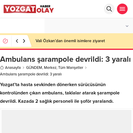
°C
YOZGAT
PARÇALI BULUTLU
Vali Özkan’dan önemli isimlere ziyaret
Ambulans şarampole devrildi: 3 yaralı
Anasayfa
GÜNDEM
,
Merkez
,
Tüm Manşetler
Ambulans şarampole devrildi: 3 yaralı
Yozgat’ta hasta sevkinden dönerken sürücüsünün
kontrolünden çıkan ambulans, taklalar atarak şarampole
devrildi. Kazada 2 sağlık personeli ile şoför yaralandı.