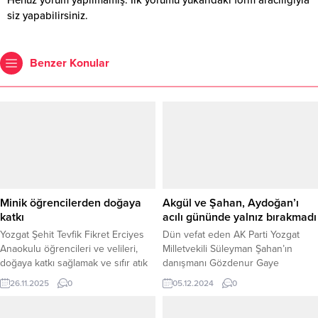
siz yapabilirsiniz.
Benzer Konular
Minik öğrencilerden doğaya
Akgül ve Şahan, Aydoğan’ı
katkı
acılı gününde yalnız bırakmadı
Yozgat Şehit Tevfik Fikret Erciyes
Dün vefat eden AK Parti Yozgat
Anaokulu öğrencileri ve velileri,
Milletvekili Süleyman Şahan’ın
doğaya katkı sağlamak ve sıfır atık
danışmanı Gözdenur Gaye
bilincini geliştirmek amacıyla anlamlı
Aydoğan’ın babasının cenaze
26.11.2025
0
05.12.2024
0
bir etkinlik gerçekleştirdi. Veliler ve
törenine, AK Parti Yozgat
öğrenciler, evlerinde biriktirdikleri
Milletvekilleri Abdulkadir Akgül ve