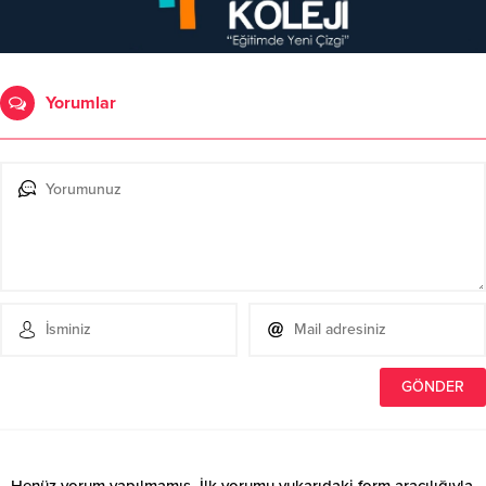
Yorumlar
Henüz yorum yapılmamış. İlk yorumu yukarıdaki form aracılığıyla