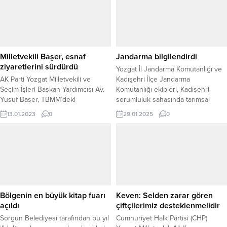
tohumları okula getirirken,
Süleyman Şahan katılarak Aydoğan
öğretmenler ise bu tohumları kil ve
ailesinin acısını paylaştı. Mersinde
yumurta kolileri ile birleştirerek
tedavi gördüğü hastanede vefat
tohum topları hazırladı. Hazırlanan
eden Mehmet Yaşar Aydoğan
tohum toplarının toprakla buluştuğu
Ankara Yenimahalle’de Karşıyaka
etkinlik, İl...
Caminde öğle namazının ardından
Milletvekili Başer, esnaf
Jandarma bilgilendirdi
kılınan cenaze namazı sonrası...
ziyaretlerini sürdürdü
Yozgat İl Jandarma Komutanlığı ve
AK Parti Yozgat Milletvekili ve
Kadışehri İlçe Jandarma
Seçim İşleri Başkan Yardımcısı Av.
Komutanlığı ekipleri, Kadışehri
Yusuf Başer, TBMM’deki
sorumluluk sahasında tarımsal
çalışmalarının ardından her fırsatta
işletmelerde önemli bir denetim
13.01.2023
0
29.01.2025
0
geldiği Yozgat’ta esnaf ziyaretlerini
gerçekleştirdi. Çevre Kanunu
sürdürdü.
kapsamında yapılan denetimde,
zirai ve budama atıklarının bertarafı
ile ilgili gereklilikler ve Hayvanları
Koruma Kanunu’na dair
bilgilendirmeler yapıldı. Denetim
esnasında, “HAYDİ” (Çevre Doğa
ve Hayvanları Koruma)
Bölgenin en büyük kitap fuarı
Keven: Selden zarar gören
uygulamasının tanıtımı yapılarak,...
açıldı
çiftçilerimiz desteklenmelidir
Sorgun Belediyesi tarafından bu yıl
Cumhuriyet Halk Partisi (CHP)