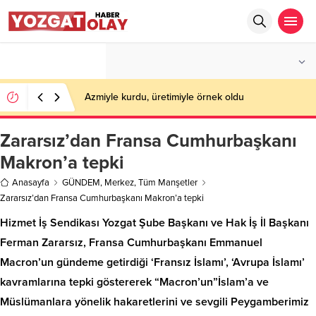
°C
YOZGAT
PARÇALI BULUTLU
Azmiyle kurdu, üretimiyle örnek oldu
Zararsız’dan Fransa Cumhurbaşkanı
Makron’a tepki
Anasayfa
GÜNDEM
,
Merkez
,
Tüm Manşetler
Zararsız’dan Fransa Cumhurbaşkanı Makron’a tepki
Hizmet İş Sendikası Yozgat Şube Başkanı ve Hak İş İl Başkanı
Ferman Zararsız, Fransa Cumhurbaşkanı Emmanuel
Macron’un gündeme getirdiği ‘Fransız İslamı’, ‘Avrupa İslamı’
kavramlarına tepki göstererek “Macron’un”İslam’a ve
Müslümanlara yönelik hakaretlerini ve sevgili Peygamberimiz