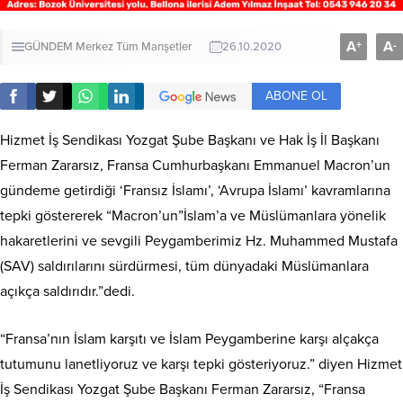
A
A
+
-
GÜNDEM
Merkez
Tüm Manşetler
26.10.2020
ABONE OL
Hizmet İş Sendikası Yozgat Şube Başkanı ve Hak İş İl Başkanı
Ferman Zararsız, Fransa Cumhurbaşkanı Emmanuel Macron’un
gündeme getirdiği ‘Fransız İslamı’, ‘Avrupa İslamı’ kavramlarına
tepki göstererek “Macron’un”İslam’a ve Müslümanlara yönelik
hakaretlerini ve sevgili Peygamberimiz Hz. Muhammed Mustafa
(SAV) saldırılarını sürdürmesi, tüm dünyadaki Müslümanlara
açıkça saldırıdır.”dedi.
“Fransa’nın İslam karşıtı ve İslam Peygamberine karşı alçakça
tutumunu lanetliyoruz ve karşı tepki gösteriyoruz.” diyen Hizmet
İş Sendikası Yozgat Şube Başkanı Ferman Zararsız, “Fransa