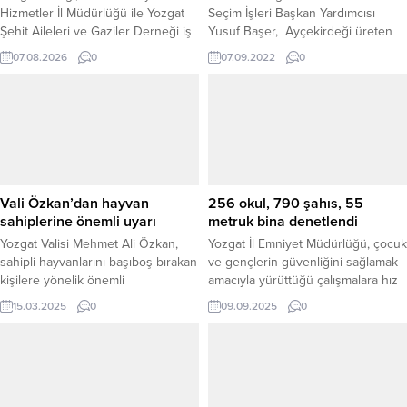
Hizmetler İl Müdürlüğü ile Yozgat
Seçim İşleri Başkan Yardımcısı
Şehit Aileleri ve Gaziler Derneği iş
Yusuf Başer, Ayçekirdeği üreten
birliğinde düzenlenen program
Yozgat çiftçisinin pazar sorununu
07.08.2026
0
07.09.2022
0
kapsamında şehit aileleri
çözdüklerini söyledi.
Çekerek’te misafir edildi. Şehit
ailelerinin ilçenin doğal ve turistik
güzelliklerini yakından tanıması
amacıyla hazırlanan programda,
misafirlere anlamlı bir gün yaşatıldı.
ÇEKEREK’İN GÜZELLİKLERİNİ
YAKINDAN GÖRDÜLER Program
Vali Özkan’dan hayvan
256 okul, 790 şahıs, 55
kapsamında ilçeye gelen...
sahiplerine önemli uyarı
metruk bina denetlendi
Yozgat Valisi Mehmet Ali Özkan,
Yozgat İl Emniyet Müdürlüğü, çocuk
sahipli hayvanlarını başıboş bırakan
ve gençlerin güvenliğini sağlamak
kişilere yönelik önemli
amacıyla yürüttüğü çalışmalara hız
açıklamalarda bulundu. Yozgat’ta,
kesmeden devam ediyor. Bu
15.03.2025
0
09.09.2025
0
sahipli hayvanlarını başıboş
kapsamda, 8 Eylül 2025 tarihinde il
bırakanlara ağır yaptırımlar
genelinde geniş çaplı bir “Çocuk ve
uygulanacağı vurgulayan Vali
Gençlerin Korunmasına Yönelik
Özkan, başıboş hayvanların hem
Uygulama ve Servis Araçları
hayvan güvenliğini hem de toplum
Denetimi” gerçekleştirildi. Emniyet