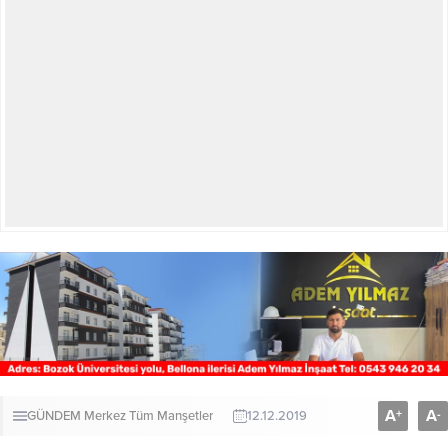
A
A
+
-
GÜNDEM
Merkez
Tüm Manşetler
12.12.2019