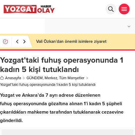
°C
YOZGAT
PARÇALI BULUTLU
Vali Özkan’dan önemli isimlere ziyaret
Yozgat’taki fuhuş operasyonunda 1
kadın 5 kişi tutuklandı
Anasayfa
GÜNDEM
,
Merkez
,
Tüm Manşetler
Yozgat’taki fuhuş operasyonunda 1 kadın 5 kişi tutuklandı
Yozgat ve Ankara’da 7 ayrı adrese düzenlenen
fuhuş operasyonunda gözaltına alınan 1’i kadın 5 şüpheli
çıkarıldıkları mahkeme tarafından tutuklanarak cezaevine
gönderildi.