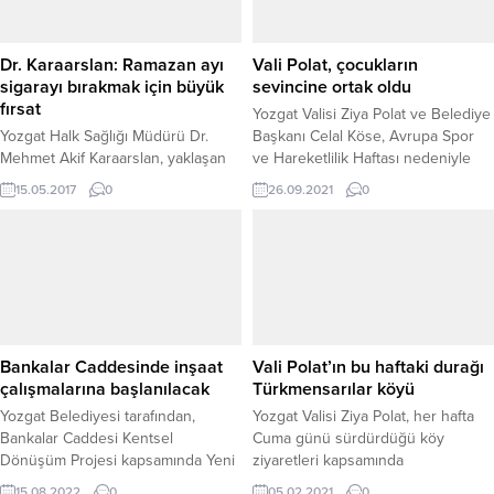
halkının da desteğiyle köy ve
açıklaması yayımladı. Kızılay’ın bir
çevresindeki arazide geniş çaplı
zamanlar mazlumun umudu, milletin
arama çalışması gerçekleştirdi.
güven kapısı...
Dr. Karaarslan: Ramazan ayı
Vali Polat, çocukların
Yapılan çalışmalar sonucunda...
sigarayı bırakmak için büyük
sevincine ortak oldu
fırsat
Yozgat Valisi Ziya Polat ve Belediye
Yozgat Halk Sağlığı Müdürü Dr.
Başkanı Celal Köse, Avrupa Spor
Mehmet Akif Karaarslan, yaklaşan
ve Hareketlilik Haftası nedeniyle
ramazan ayı öncesi sigara
Spor Vadisi’nde düzenlenen Spor
15.05.2017
0
26.09.2021
0
tiryakilerini uyararak Ramazan ayını
Şenliği’ne katılarak çocukların
iyi değerlendirmeleri gerektiğini ve
sevincine ortak oldu.
bu ayın sigaradan kurtulmak için
önemli bir fırsat olduğunu söyledi.
Bankalar Caddesinde inşaat
Vali Polat’ın bu haftaki durağı
çalışmalarına başlanılacak
Türkmensarılar köyü
Yozgat Belediyesi tarafından,
Yozgat Valisi Ziya Polat, her hafta
Bankalar Caddesi Kentsel
Cuma günü sürdürdüğü köy
Dönüşüm Projesi kapsamında Yeni
ziyaretleri kapsamında
Hal, İş ve Yaşam Merkezi 2. Etap
Türkmensarılar Köyünü ziyaret
15.08.2022
0
05.02.2021
0