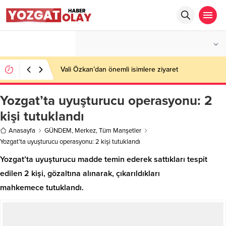
°C
YOZGAT
AZ BULUTLU
Vali Özkan’dan önemli isimlere ziyaret
Yozgat’ta uyuşturucu operasyonu: 2
kişi tutuklandı
Anasayfa
GÜNDEM
,
Merkez
,
Tüm Manşetler
Yozgat’ta uyuşturucu operasyonu: 2 kişi tutuklandı
Yozgat’ta uyuşturucu madde temin ederek sattıkları tespit
edilen 2 kişi, gözaltına alınarak, çıkarıldıkları
mahkemece tutuklandı.