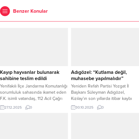
Benzer Konular
Kayıp hayvanlar bulunarak
Adıgözel: “Kutlama değil,
sahibine teslim edildi
muhasebe yapılmalıdır”
Yenifakılı İlçe Jandarma Komutanlığı
Yeniden Refah Partisi Yozgat İl
sorumluluk sahasında ikamet eden
Başkanı Süleyman Adıgözel,
F.K. isimli vatandaş, 112 Acil Çağrı
Kızılay’ın son yıllarda itibar kaybı
Merkezi’ni arayarak 10 adet
yaşadığını belirterek, “Bu hafta
27.12.2025
0
30.10.2025
0
büyükbaş hayvanının
kutlama değil, muhasebe haftası
kaybolduğunu bildirerek yardım
olmalıdır.” dedi. İl Başkanı Süleyman
talebinde bulundu. İhbarın ardından
Adıgözel, 29 Ekim – 4 Kasım
harekete geçen Yenifakılı İlçe
tarihleri arasında kutlanan Kızılay
Jandarma Komutanlığı ekipleri, köy
Haftası dolayısıyla bir basın