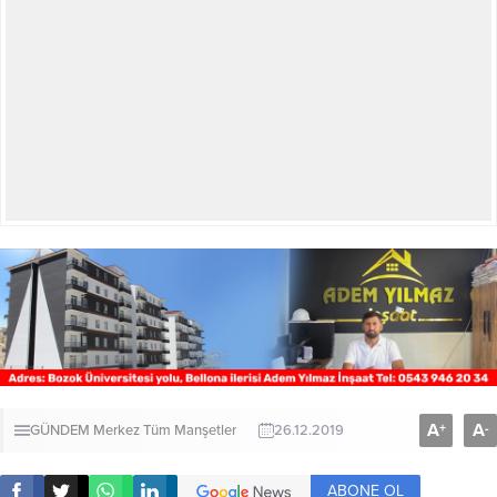
A
A
+
-
GÜNDEM
Merkez
Tüm Manşetler
26.12.2019
ABONE OL