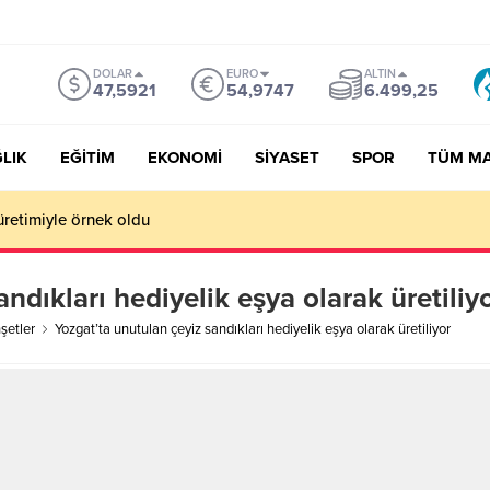
DOLAR
EURO
ALTIN
47,5921
54,9747
6.499,25
LIK
EĞİTİM
EKONOMİ
SİYASET
SPOR
TÜM M
üretimiyle örnek oldu
ndıkları hediyelik eşya olarak üretiliy
etler
Yozgat’ta unutulan çeyiz sandıkları hediyelik eşya olarak üretiliyor