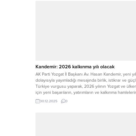
Kandemir: 2026 kalkınma yılı olacak
AK Parti Yozgat İl Başkanı Av. Hasan Kandemir, yeni yıl
dolayısıyla yayımladığı mesajında birlik, istikrar ve güç
Türkiye vurgusu yaparak, 2026 yılının Yozgat ve ülke
için yeni başarıların, yatırımların ve kalkınma hamleleri
yılı olacağını ifade etti. Geride kalan yılı hizmet ve ese
30.12.2025
0
siyaseti anlayışıyla değerlendirdiklerini belirten Başka
Kandemir, Cumhurbaşkanı ve...