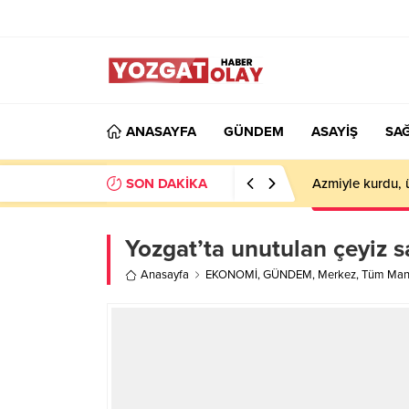
ANASAYFA
GÜNDEM
ASAYİŞ
SAĞ
SON DAKİKA
Azmiyle kurdu, 
Yozgat’ta unutulan çeyiz sa
Anasayfa
EKONOMİ
,
GÜNDEM
,
Merkez
,
Tüm Manş