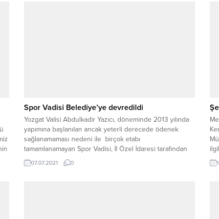
Spor Vadisi Belediye’ye devredildi
Şe
Yozgat Valisi Abdulkadir Yazıcı, döneminde 2013 yılında
Me
lü
yapımına başlanılan ancak yeterli derecede ödenek
Ken
miz
sağlanamaması nedeni ile birçok etabı
Mü
nin
tamamlanamayan Spor Vadisi, İl Özel İdaresi tarafından
il
r
mevcut haliyle Yozgat Belediyesine devredildi.
gün
07.07.2021
0
n
söy