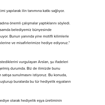
mi yapılarak ilin tanımına katkı sağlıyor.
dına önemli çalışmalar yaptıklarını söyledi.
 kapsamda belediyemiz bünyesinde
yor. Bunun yanında yine motifli kilimlerle
klerine ve misafirlerimize hediye ediyoruz.”
tediklerini vurgulayan Arslan, şu ifadeleri
 gelmiş durumda. Biz de ilimizde bunu
n satışa sunulmasını istiyoruz. Bu konuda,
luşturup buralarda bu tür hediyelik eşyaların
ediye olarak hediyelik eşya üretiminin