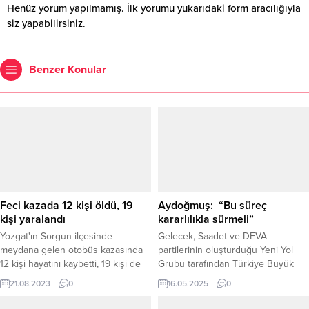
Henüz yorum yapılmamış. İlk yorumu yukarıdaki form aracılığıyla
siz yapabilirsiniz.
Benzer Konular
Feci kazada 12 kişi öldü, 19
Aydoğmuş: “Bu süreç
kişi yaralandı
kararlılıkla sürmeli”
Yozgat'ın Sorgun ilçesinde
Gelecek, Saadet ve DEVA
meydana gelen otobüs kazasında
partilerinin oluşturduğu Yeni Yol
12 kişi hayatını kaybetti, 19 kişi de
Grubu tarafından Türkiye Büyük
yaralandı.
Millet Meclisi’ne (TBMM) sunulan
21.08.2023
0
16.05.2025
0
“Engelliler Bakanlığı” kurulmasına
yönelik araştırma önergesinin kabul