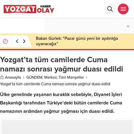
°C
YOZGAT
PARÇALI BULUTLU
Bakan Gürlek: “Pazar günü yeni bir aydınlığa
uyanacağız”
Yozgat’ta tüm camilerde Cuma
namazı sonrası yağmur duası edildi
Anasayfa
GÜNDEM
,
Merkez
,
Tüm Manşetler
Yozgat’ta tüm camilerde Cuma namazı sonrası yağmur duası edildi
Ülke genelinde yaşanan kuraklık sebebiyle, Diyanet İşleri
Başkanlığı tarafından Türkiye’deki bütün camilerde Cuma
namazının ardından yağmur yağması için duası edildi.