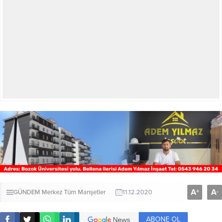
A
A
+
-
GÜNDEM
Merkez
Tüm Manşetler
11.12.2020
ABONE OL