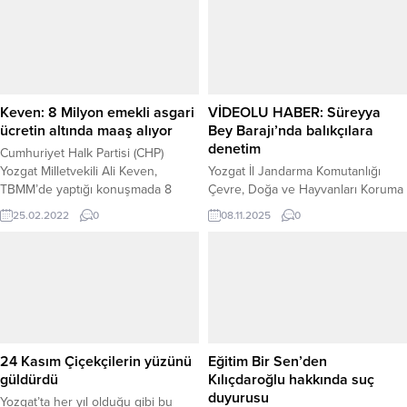
edilmesi, memnuniyetle karşılandı.
Gelecek Partisi Yozgat İl Başkanı
Ömer Aydoğmuş, önergeye destek
veren tüm partilere teşekkür
ederek, bu gelişmenin engelli
bireyler için tarihi bir adım
Keven: 8 Milyon emekli asgari
VİDEOLU HABER: Süreyya
olduğunu vurgulayarak...
ücretin altında maaş alıyor
Bey Barajı’nda balıkçılara
denetim
Cumhuriyet Halk Partisi (CHP)
Yozgat Milletvekili Ali Keven,
Yozgat İl Jandarma Komutanlığı
TBMM’de yaptığı konuşmada 8
Çevre, Doğa ve Hayvanları Koruma
milyon emeklinin asgari ücretin
Timi ile Çekerek İlçe Jandarma
25.02.2022
0
08.11.2025
0
altında maaş aldığını söyledi.
Komutanlığı ekipleri, orman
yangınlarını önlemek ve yaban
hayatını korumak amacıyla geniş
kapsamlı denetimler gerçekleştirdi.
Ekipler, ormanlık alanların yoğun
olduğu bölgelerde kontrol yaparak
yangın riskine karşı incelemelerde
bulundu. Aynı zamanda bölgede
24 Kasım Çiçekçilerin yüzünü
Eğitim Bir Sen’den
yaşayan yaban hayvanlarının
güldürdü
Kılıçdaroğlu hakkında suç
korunması için alan...
duyurusu
Yozgat’ta her yıl olduğu gibi bu