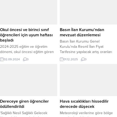
Cumhuriyet Meydanı’nda basın
açıklaması yapıldı. Yürüyüşün
ardından, Cumhuriyet Meydanı’nda
Kur’an-ı Kerim okundu ve İl Müftüsü
Ali Gülden tarafından tüm
şehitlerimiz, mazlum kardeşlerimiz
Okul öncesi ve birinci sınıf
Basın İlan Kurumu’ndan
ve zulüm altındaki Müslümanlar...
öğrencileri için uyum haftası
mevzuat düzenlemesi
başladı
Basın İlan Kurumu Genel
2024-2025 eğitim ve öğretim
Kurulu’nda Resmî İlan Fiyat
dönemi, okul öncesi eğitim gören
Tarifesine yapılacak artış oranları
öğrenciler ile ilkokul birinci sınıf
belirlendi. Resmî İlan ve Reklam
02.09.2024
0
01.12.2025
0
öğrencilerinin uyum sürecinin
Yönetmeliği’nde, uygulamada tespit
başlamasıyla resmen başladı.
edilen gereklilikler ve sektörün
ihtiyaçları doğrultusunda
değişiklikler yapıldı. Basın İlan
Kurumu 33. Dönem 5. Genel Kurul
Toplantısı, 26-28 Kasım 2025
tarihleri arasında İstanbul’da
gerçekleştirildi. Toplantının son
Dereceye giren öğrenciler
Hava sıcaklıkları hissedilir
oturumunda, Yönetim Kurulunun
ödüllendirildi
derecede düşecek
Genel...
‘Sağlıklı Nesil Sağlıklı Gelecek
Meteoroloji verilerine göre bölge