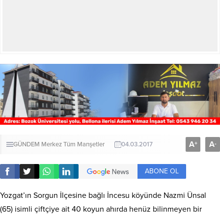
A
A
+
-
GÜNDEM
Merkez
Tüm Manşetler
04.03.2017
ABONE OL
Yozgat’ın Sorgun İlçesine bağlı İncesu köyünde Nazmi Ünsal
(65) isimli çiftçiye ait 40 koyun ahırda henüz bilinmeyen bir