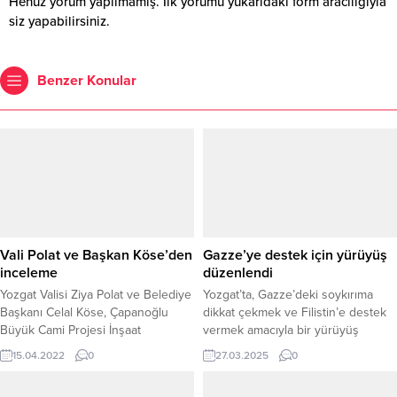
Henüz yorum yapılmamış. İlk yorumu yukarıdaki form aracılığıyla
siz yapabilirsiniz.
Benzer Konular
Vali Polat ve Başkan Köse’den
Gazze’ye destek için yürüyüş
inceleme
düzenlendi
Yozgat Valisi Ziya Polat ve Belediye
Yozgat’ta, Gazze’deki soykırıma
Başkanı Celal Köse, Çapanoğlu
dikkat çekmek ve Filistin’e destek
Büyük Cami Projesi İnşaat
vermek amacıyla bir yürüyüş
alanındaki incelemelerde bulundu.
düzenlendi. Yürüyüş, Yozgat’ın en
15.04.2022
0
27.03.2025
0
Polat ve Köse incelemenin
işlek caddelerinden biri olan Lise
ardından esnaf ziyareti yaptı.
Caddesi’nden başladı ve