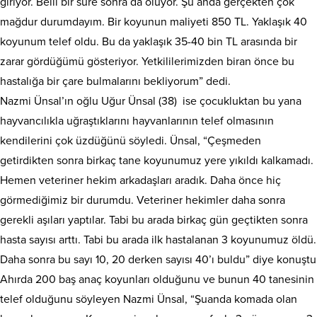
giriyor. Belli bir süre sonra da ölüyor. Şu anda gerçekten çok
mağdur durumdayım. Bir koyunun maliyeti 850 TL. Yaklaşık 40
koyunum telef oldu. Bu da yaklaşık 35-40 bin TL arasında bir
zarar gördüğümü gösteriyor. Yetkililerimizden biran önce bu
hastalığa bir çare bulmalarını bekliyorum” dedi.
Nazmi Ünsal’ın oğlu Uğur Ünsal (38) ise çocukluktan bu yana
hayvancılıkla uğraştıklarını hayvanlarının telef olmasının
kendilerini çok üzdüğünü söyledi. Ünsal, “Çeşmeden
getirdikten sonra birkaç tane koyunumuz yere yıkıldı kalkamadı.
Hemen veteriner hekim arkadaşları aradık. Daha önce hiç
görmediğimiz bir durumdu. Veteriner hekimler daha sonra
gerekli aşıları yaptılar. Tabi bu arada birkaç gün geçtikten sonra
hasta sayısı arttı. Tabi bu arada ilk hastalanan 3 koyunumuz öldü.
Daha sonra bu sayı 10, 20 derken sayısı 40’ı buldu” diye konuştu
Ahırda 200 baş anaç koyunları olduğunu ve bunun 40 tanesinin
telef olduğunu söyleyen Nazmi Ünsal, “Şuanda komada olan