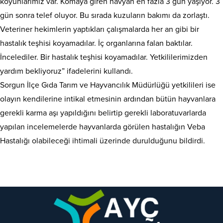
koyunlarımız var. Komaya giren havyan en fazla 3 gün yaşıyor. 3
gün sonra telef oluyor. Bu sırada kuzuların bakımı da zorlaştı.
Veteriner hekimlerin yaptıkları çalışmalarda her an gibi bir
hastalık teşhisi koyamadılar. İç organlarına falan baktılar.
İncelediler. Bir hastalık teşhisi koyamadılar. Yetkililerimizden
yardım bekliyoruz” ifadelerini kullandı.
Sorgun İlçe Gıda Tarım ve Hayvancılık Müdürlüğü yetkilileri ise
olayın kendilerine intikal etmesinin ardından bütün hayvanlara
gerekli karma aşı yapıldığını belirtip gerekli laboratuvarlarda
yapılan incelemelerde hayvanlarda görülen hastalığın Veba
Hastalığı olabileceği ihtimali üzerinde durulduğunu bildirdi.