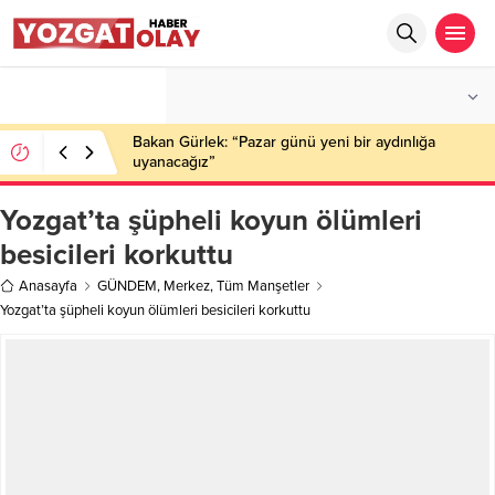
°C
YOZGAT
AZ BULUTLU
Bakan Gürlek: “Pazar günü yeni bir aydınlığa
uyanacağız”
Yozgat’ta şüpheli koyun ölümleri
besicileri korkuttu
Anasayfa
GÜNDEM
,
Merkez
,
Tüm Manşetler
Yozgat’ta şüpheli koyun ölümleri besicileri korkuttu