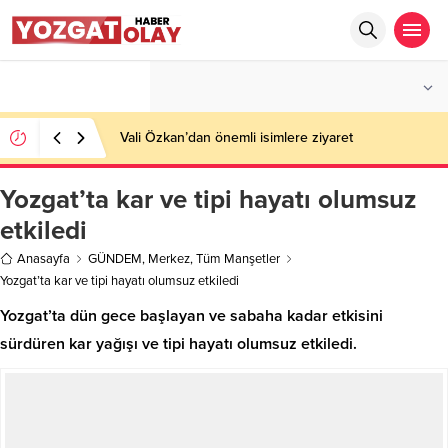
°C
YOZGAT
AZ BULUTLU
Vali Özkan’dan önemli isimlere ziyaret
Yozgat’ta kar ve tipi hayatı olumsuz
etkiledi
Anasayfa
GÜNDEM
,
Merkez
,
Tüm Manşetler
Yozgat’ta kar ve tipi hayatı olumsuz etkiledi
Yozgat’ta dün gece başlayan ve sabaha kadar etkisini
sürdüren kar yağışı ve tipi hayatı olumsuz etkiledi.