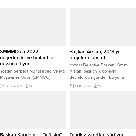
SMMMO’da 2022
Başkan Arslan, 2018 yılı
değerlendirme toplantıları
projelerini anlattı
devam ediyor
Yozgat Belediye Başkanı Kazım
Yozgat Serbest Muhasebeci ve Mali
Arslan, başkanlık görevini
Müşavirler Odası (SMMMO)
devraldıkları günden bu yana
Başkanlığı tarafından ilçelerde
önemli projeleri hayata
02.12.2022
0
09.01.2018
0
2022 değerlendirme toplantıları
geçirdiklerini belirterek, 2018 yılı
devam ediyor.
içerisinde devam eden projeleri
tamamlayacaklarını söyledi.
Başkan Kandemir, “Değişim”
Tebrik ziyaretleri sürüyor