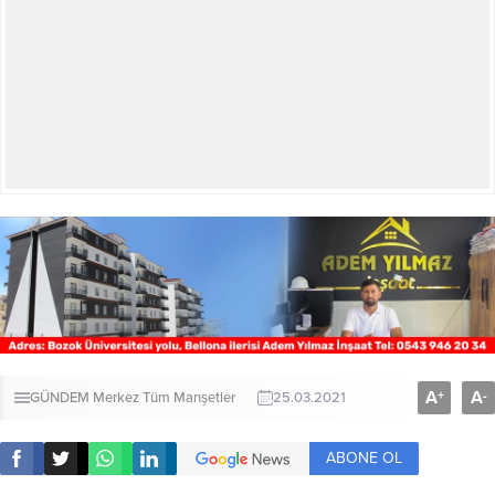
A
A
+
-
GÜNDEM
Merkez
Tüm Manşetler
25.03.2021
ABONE OL