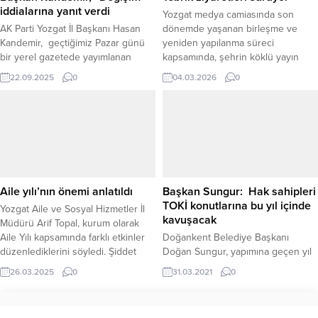
iddialarına yanıt verdi
Yozgat medya camiasında son
AK Parti Yozgat İl Başkanı Hasan
dönemde yaşanan birleşme ve
Kandemir, geçtiğimiz Pazar günü
yeniden yapılanma süreci
bir yerel gazetede yayımlanan
kapsamında, şehrin köklü yayın
“Yozgat İl Başkanlığında Değişim”
organlarından Yozgat Haber
22.09.2025
0
04.03.2026
0
iddialarına yazılı bir açıklama ile
Gazetesi’nin gazetemiz bünyesine
cevap verdi. Kandemir, söz konusu
katılmasının ardından hayırlı olsun
haberin “asılsız, senaryoya dayalı
ziyaretleri devam ediyor. Yozgat
ve kamuoyunu yanıltmaya yönelik”
basınında önemli bir güç birliğini
olduğunu vurguladı. Başkan
beraberinde getiren süreçte;
Kandemir, AK Parti Genel Merkezi
Yeniufuk Gazetesi, Yozgat Haber
ile gerçekleştirilen görüşmeler
Gazetesi ve Yozgat Olay Haber
sonucunda Yozgat teşkilatına...
İnternet Gazetesi aynı çatı...
Aile yılı’nın önemi anlatıldı
Başkan Sungur: Hak sahipleri
TOKİ konutlarına bu yıl içinde
Yozgat Aile ve Sosyal Hizmetler İl
kavuşacak
Müdürü Arif Topal, kurum olarak
Aile Yılı kapsamında farklı etkinler
Doğankent Belediye Başkanı
düzenlediklerini söyledi. Şiddet
Doğan Sungur, yapımına geçen yıl
Önleme ve İzleme Merkezi
başlanılan TOKİ Konut inşaatlarında
26.03.2025
0
31.03.2021
0
Müdürlüğü tarafından
çalışmaların yoğun bir şekilde
gerçekleştirilen etkinlikte, Yozgat
devam ettiğini belirterek, bu yıl
halkı Aile Yılı’nın önemine dair
içerisinde tamamlanarak hak