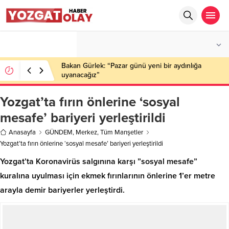
°C
YOZGAT
PARÇALI BULUTLU
Bakan Gürlek: “Pazar günü yeni bir aydınlığa
uyanacağız”
Yozgat’ta fırın önlerine ‘sosyal
mesafe’ bariyeri yerleştirildi
Anasayfa
GÜNDEM
,
Merkez
,
Tüm Manşetler
Yozgat’ta fırın önlerine ‘sosyal mesafe’ bariyeri yerleştirildi
Yozgat’ta Koronavirüs salgınına karşı ”sosyal mesafe”
kuralına uyulması için ekmek fırınlarının önlerine 1’er metre
arayla demir bariyerler yerleştirdi.