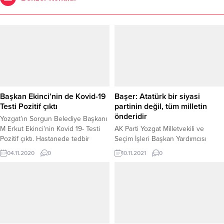
Başkan Ekinci’nin de Kovid-19
Başer: Atatürk bir siyasi
Testi Pozitif çıktı
partinin değil, tüm milletin
önderidir
Yozgat’ın Sorgun Belediye Başkanı
M Erkut Ekinci’nin Kovid 19- Testi
AK Parti Yozgat Milletvekili ve
Pozitif çıktı. Hastanede tedbir
Seçim İşleri Başkan Yardımcısı
amaçlı gözetim altında tutulan
Yusuf Başer, Gazi Mustafa Kemal
04.11.2020
0
10.11.2021
0
Belediye Başkanı Erkut Ekinci’nin
Atatürk’ün bir grubun, bir siyasi
sağlık durumunun iyi olduğu
partinin bir seçkinler sınıfının değil
belirtildi. Sorgun’da belediyenin
Tüm milletin önderi olduğunu
çalışmalarını yakından takip eden
söyledi.
ve bu kapsamda yoğun iş
temposus sebebiyle zaman zaman
Kovid-19 testi yaptıran Başkan