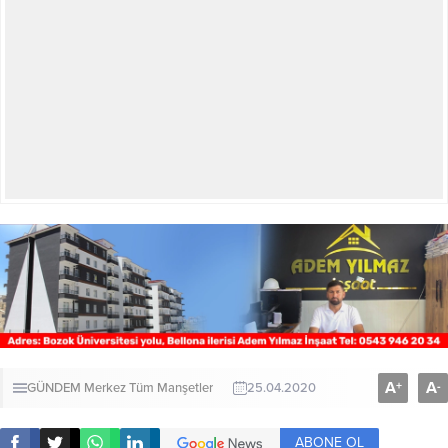
A
A
+
-
GÜNDEM
Merkez
Tüm Manşetler
25.04.2020
ABONE OL