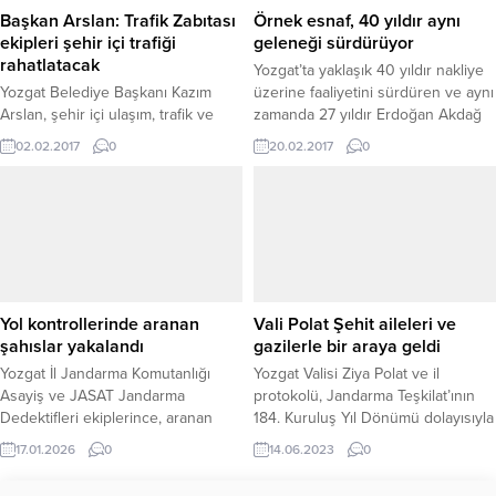
Ekinci’nin yaptırdığı test sonucu...
Başkan Arslan: Trafik Zabıtası
Örnek esnaf, 40 yıldır aynı
ekipleri şehir içi trafiği
geleneği sürdürüyor
rahatlatacak
Yozgat’ta yaklaşık 40 yıldır nakliye
Yozgat Belediye Başkanı Kazım
üzerine faaliyetini sürdüren ve aynı
Arslan, şehir içi ulaşım, trafik ve
zamanda 27 yıldır Erdoğan Akdağ
otoparkın şehrin en önemli
Mahallesi Muhtarı olan Mustafa
02.02.2017
0
20.02.2017
0
problemlerinden birisi olduğunu
Gümüş (60) her sabah erken saatte
belirterek, Trafik Zabıtası ekiplerinin
işyerini açtıktan sonra aynı cadde
şehir içi trafiği rahatlatacağını
üzerindeki komşu esnaflarını
söyledi. Belediye Ulaştırma
ziyaret ederek hayırlı işler
Müdürlüğü tarafından Cumhuriyet
dileğinde bulunuyor. Türk
Meydanında düzenlenen
toplumunu diğer toplumlardan
programda ulaştırma
ayıran en önemli özelliklerinin
müdürlüğünün araç ve
başında gelen, aile...
Yol kontrollerinde aranan
Vali Polat Şehit aileleri ve
hizmetlerinin tanıtımı yapıldı.
şahıslar yakalandı
gazilerle bir araya geldi
Programa Belediye Başkanı Kazım
Yozgat İl Jandarma Komutanlığı
Yozgat Valisi Ziya Polat ve il
Arslan, Belediye Ulaştırma Müdürü
Asayiş ve JASAT Jandarma
protokolü, Jandarma Teşkilat’ının
Hasan...
Dedektifleri ekiplerince, aranan
184. Kuruluş Yıl Dönümü dolayısıyla
şahısların yakalanmasına yönelik
Jandarma Sosyal Tesisleri’nde
17.01.2026
0
14.06.2023
0
yürütülen çalışmalar kapsamında
Şehit aileleri ve Gaziler için
farklı ilçelerde yapılan denetim ve
düzenlenen yemeğe katıldı.