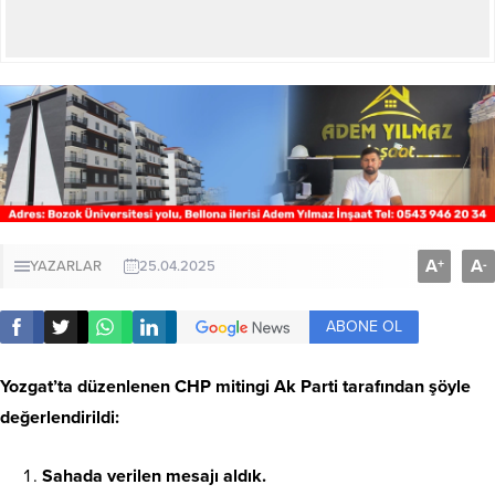
A
A
+
-
YAZARLAR
25.04.2025
ABONE OL
Yozgat’ta düzenlenen CHP mitingi Ak Parti tarafından şöyle
değerlendirildi:
Sahada verilen mesajı aldık.