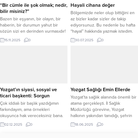
“Bir cümle ile şok olmak; nedir,
Hayali cihana değer
bilir misiniz?”
Bölgemizde neler olup bittiğini en
Bazen bir eşyanın, bir olayın, bir
az bizler kadar sizler de takip
haberin, bir durumun yahut bir
ediyorsunuz. Bu nedenle bu hafta
sözün sizi en derinden vurmasıdır!
“hayal” hakkında yazmak istedim.
Bazen bir söz, doğru olup
Cenab-ı Hakk’ın insanoğluna
15.11.2025
0
30.07.2025
0
olmadığınızı bilmediğiniz hâlde,
bahşettiği en güzel nimetlerden
rutininiz olarak görülen ve kabul
birinin hayal edebilme yeteneği
etmek zorunda kaldığınız bir
olduğunu hep düşünmüşümdür.
durumun aslında sizin faydanızdan
İnsanoğlu, hayal gücü sayesinde
ziyade zararınıza neden olduğunu
kendisi için mümkün olanı ve
tüm gerçekliğiyle yüzünüze vurur.
alternatif seçeneklerini fark edebilir.
Size, “kral çıplak” dedirtir. O...
Yani hayal gücü,...
Yozgat’ın siyasi, sosyal ve
Yozgat Sağlığı Emin Ellerde
ticari başkenti: Sorgun
Yozgat’ta sağlık alanında önemli bir
Çok iddialı bir başlık yazdığımın
atama gerçekleşti. İl Sağlık
farkındayım, ama örnekleri
Müdürlüğü görevine, Yozgat
okuyunca hak vereceksiniz bana.
halkının yakından tanıdığı, şehrin
Son günlerde özel işlerim
sağlık nabzını yakından bilen bir
02.12.2025
0
18.06.2025
0
dolayısıyla Sorgun’a çok sık gidip
isim olan Dr. Mehmet Akif
geliyorum. Her gittiğimde
Karaarslan getirildi. Mehmet Akif