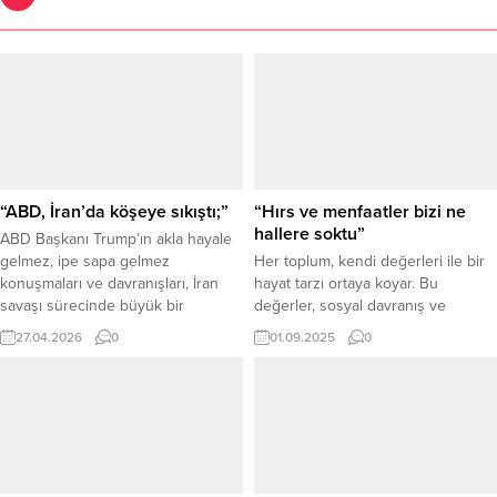
“ABD, İran’da köşeye sıkıştı;”
“Hırs ve menfaatler bizi ne
hallere soktu”
ABD Başkanı Trump’ın akla hayale
gelmez, ipe sapa gelmez
Her toplum, kendi değerleri ile bir
konuşmaları ve davranışları, İran
hayat tarzı ortaya koyar. Bu
savaşı sürecinde büyük bir
değerler, sosyal davranış ve
belirsizliğe dönüşmüş durumdadır.
sistemlerin temelini teşkil ederek
27.04.2026
0
01.09.2025
0
Büyük devlet, güçlü devlet imajı
onları biçimlendirir ve bir hayat tarzı
yerle bir olmuştur. Dünyadaki hiçbir
haline getirir. Elbette ki bu
ülke ve insanlar düne göre daha da
değerlerin ahlaki ve manevi olma
tedirgin ve huzursuzdur. Kısacası,
durumu söz konusudur; herhangi
dünyanın huzuruna ABD bombaları
bir çalışma, organizasyon veya bir
düşmüştür. İran savaşında gelinen
gruba aidiyet, değerlerin önüne
nokta...
geçmemeli ve...