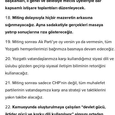
başkanları, il genel ve belediye meclis üyeleriyle dar
kapsamlı istişare toplantıları düzenleyecek.
Miting dolayısıyla hiçbir mazeretin arkasına
sığınmayacağız. Ayna sadakatiyle gerçekleri masaya
yatırıp sonuçlarına rıza göstereceğiz.
Miting sonrası Ak Parti’ye oy versin ya da vermesin, tüm
Yozgatlı hemşerilerimizi bağrımıza basmaya devam edeceğiz.
Yozgatlı vatandaşlarımıza karşı kullandığımız siyasi dili ve
üslubu gözden geçirip siyasal iletişim biliminin retoriğini
kullanacağız.
Miting sonrası sadece CHP’nin değil, tüm muhalefet
partilerinin vatandaşımıza karşı ana strateji ve taktiklerini
yakın takibe alacağız.
Kamuoyunda oluşturulmaya çalışılan “devlet gücü,
iktidar gücü ve korku dili kullanılıyor” algısını ortadan