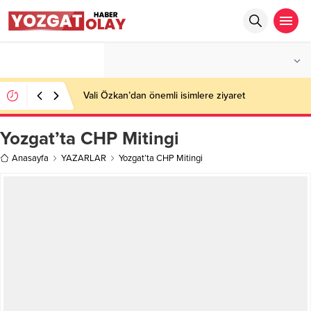
°C
YOZGAT
AZ BULUTLU
Vali Özkan’dan önemli isimlere ziyaret
Yozgat’ta CHP Mitingi
Anasayfa
YAZARLAR
Yozgat’ta CHP Mitingi