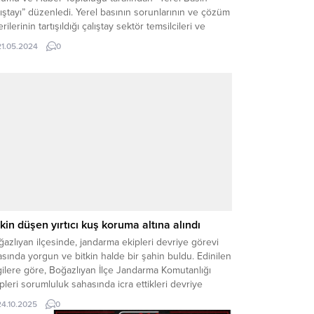
ıştayı” düzenledi. Yerel basının sorunlarının ve çözüm
rilerinin tartışıldığı çalıştay sektör temsilcileri ve
demiyi bir araya getirdi.
21.05.2024
0
tkin düşen yırtıcı kuş koruma altına alındı
azlıyan ilçesinde, jandarma ekipleri devriye görevi
asında yorgun ve bitkin halde bir şahin buldu. Edinilen
gilere göre, Boğazlıyan İlçe Jandarma Komutanlığı
pleri sorumluluk sahasında icra ettikleri devriye
liyeti sırasında yol kenarında hareketsiz halde duran
24.10.2025
0
in cinsi kuşu fark etti. Ekipler, kuşu zarar görmemesi