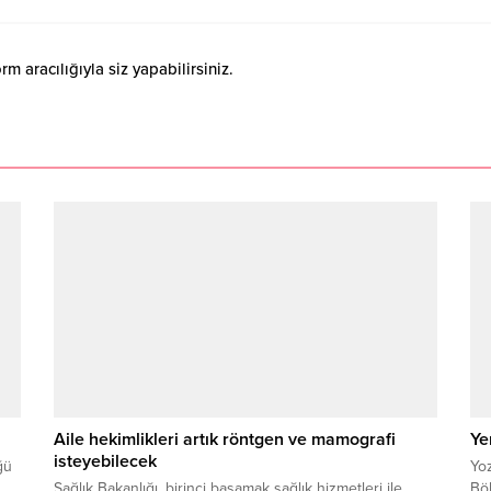
 aracılığıyla siz yapabilirsiniz.
Aile hekimlikleri artık röntgen ve mamografi
Ye
isteyebilecek
ğü
Yoz
Sağlık Bakanlığı, birinci basamak sağlık hizmetleri ile
Bö