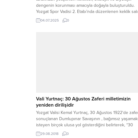
dengenin korunması amacıyla doğayla buluşturuldu.
Yozgat Spor Vadisi 2. Etabı’nda düzenlenen keklik sal
programına Yozgat Valisi Mehmet Ali Özkan başta ol
04.07.2025
0
üzere çok sayıda protokol üyesi katıldı. 215 BİN KEKLİ
ÜRETİLDİ, 30 BİNİ AŞKINI DOĞAYLA BULUŞTURDUK..
Vali Yurtnaç: 30 Ağustos Zaferi milletimizin
yeniden dirilişidir
Yozgat Valisi Kemal Yurtnaç, 30 Ağustos 1922'de zafe
sonuçlanan Dumlupınar Savaşının , bağımsız yaşamak
isteyen birçok ulusa yol gösterdiğini belirterek, “30
Ağustos Zaferi, milletimizin yeniden dirilişidir.”dedi.
29.08.2018
0