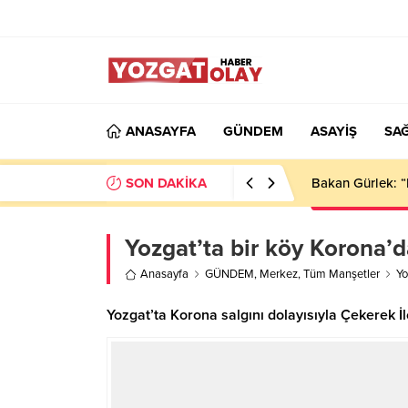
ANASAYFA
GÜNDEM
ASAYİŞ
SAĞ
SON DAKİKA
Bakan Gürlek: “
Yozgat’ta bir köy Korona’d
Anasayfa
GÜNDEM
,
Merkez
,
Tüm Manşetler
Yo
Yozgat’ta Korona salgını dolayısıyla Çekerek İl