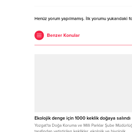
Henüz yorum yapılmamış. İlk yorumu yukarıdaki form
Benzer Konular
Ekolojik denge için 1000 keklik doğaya salındı
Yozgat’ta Doğa Koruma ve Milli Parklar Şube Müdürlü
tarafından yetiştirilen keklikler, ekolojik ve biyolojik