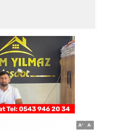
A
A
+
-