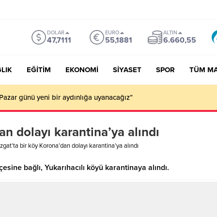
DOLAR
EURO
ALTIN
47,7111
55,1881
6.660,55
LIK
EĞİTİM
EKONOMİ
SİYASET
SPOR
TÜM M
Pazar günü yeni bir aydınlığa uyanacağız”
an dolayı karantina’ya alındı
zgat’ta bir köy Korona’dan dolayı karantina’ya alındı
çesine bağlı, Yukarıhacılı köyü karantinaya alındı.