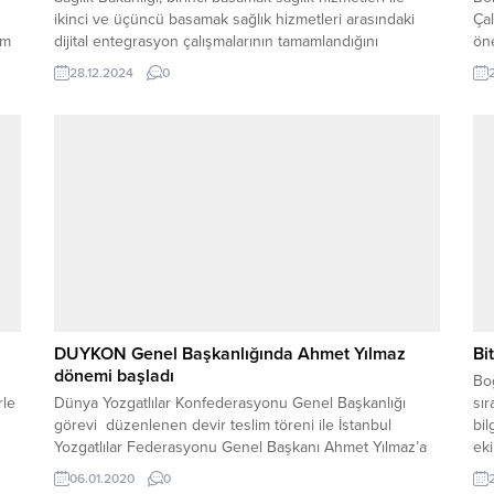
ikinci ve üçüncü basamak sağlık hizmetleri arasındaki
Çal
ım
dijital entegrasyon çalışmalarının tamamlandığını
öne
mak
duyurdu. 1 Ocak 2025’ten itibaren tüm illerde
aka
28.12.2024
0
K
uygulanmaya başlanacak yeni sistem ile aile hekimleri,
.
hastanelerden doğrudan tetkik talep edebilecek ve
hastalar, hastaneye gitmeden gerekli testleri
yaptırabilecek. Yeni entegrasyon sayesinde aile
hekimlikleri ve...
DUYKON Genel Başkanlığında Ahmet Yılmaz
Bi
dönemi başladı
Boğ
rle
Dünya Yozgatlılar Konfederasyonu Genel Başkanlığı
sır
görevi düzenlenen devir teslim töreni ile İstanbul
bil
Yozgatlılar Federasyonu Genel Başkanı Ahmet Yılmaz’a
eki
devredildi.
faa
06.01.2020
0
şah