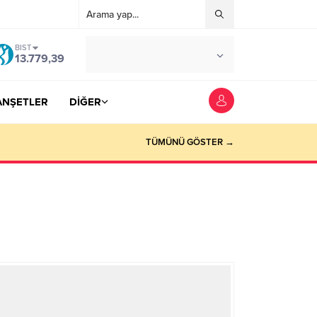
BIST
°C
YOZGAT
13.779,39
AZ BULUTLU
ANŞETLER
DİĞER
TÜMÜNÜ GÖSTER →