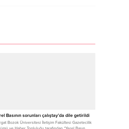
rel Basının sorunları çalıştay’da dile getirildi
gat Bozok Üniversitesi İletişim Fakültesi Gazetecilik
lümü ve Haber Topluluğu tarafından “Yerel Basın