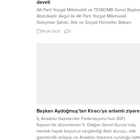
daveti
AK Parti Yozgat Milletvekili ve TESKOMB Genel Başka
Abdulkadir Akgül ile AK Parti Yozgat Milletvekili
Süleyman Şahan, Aile ve Sosyal Hizmetler Bakanı
Mahinur Özdemir Göktaş’ı makamında ziyaret etti.
09.04.2025
0
Yozgat’a yapılacak yatırımlar ve projeler hakkında gör
alışverişinde bulunan Milletvekilleri, Bakan Göktaş’a
Yozgat’a davetlerini ilettiler. Ziyaretin ardından açıkla
yapan Milletvekili Abdulkadir Akgül,...
Başkan Aydoğmuş’tan Kiracı’ya anlamlı ziyare
İç Anadolu Gazeteciler Federasyonu’nun (İGF)
Kayseri’de düzenlenen 5. Olağan Genel Kurulu’nda,
meslek hayatı boyunca sergilediği ilkeli duruşu, etik
gazetecilik anlayışı ve Anadolu basınına sunduğu katkı