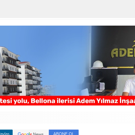
ABONE OL
aylaş