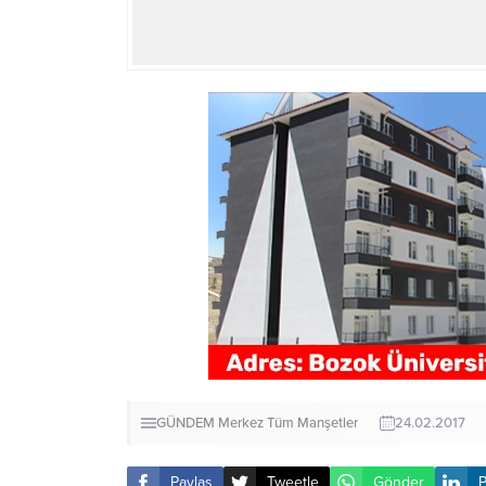
GÜNDEM
Merkez
Tüm Manşetler
24.02.2017
Paylaş
Tweetle
Gönder
P