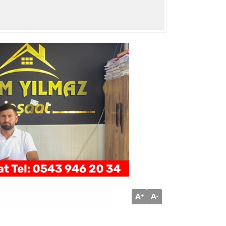
A
A
+
-