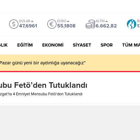
DOLAR
EURO
ALTIN
B
47,6961
55,1808
6.662,82
1
LIK
EĞİTİM
EKONOMİ
SİYASET
SPOR
TÜM M
Pazar günü yeni bir aydınlığa uyanacağız”
ubu Fetö’den Tutuklandı
zgat’ta 4 Emniyet Mensubu Fetö’den Tutuklandı