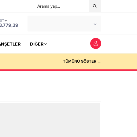
IST
°C
YOZGAT
3.779,39
PARÇALI BULUTLU
ANŞETLER
DİĞER
TÜMÜNÜ GÖSTER →