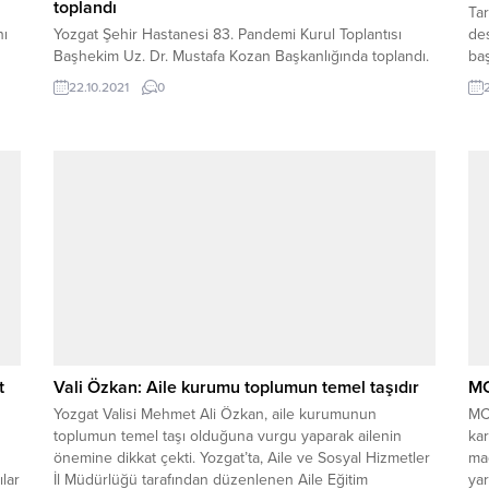
toplandı
Ta
nı
Yozgat Şehir Hastanesi 83. Pandemi Kurul Toplantısı
de
Başhekim Uz. Dr. Mustafa Kozan Başkanlığında toplandı.
baş
22.10.2021
0
üş
ma
t
Vali Özkan: Aile kurumu toplumun temel taşıdır
MC
Yozgat Valisi Mehmet Ali Özkan, aile kurumunun
MC 
toplumun temel taşı olduğuna vurgu yaparak ailenin
ka
önemine dikkat çekti. Yozgat’ta, Aile ve Sosyal Hizmetler
mağ
lar
İl Müdürlüğü tarafından düzenlenen Aile Eğitim
yar