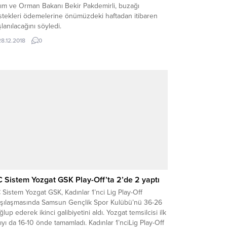
rım ve Orman Bakanı Bekir Pakdemirli, buzağı
stekleri ödemelerine önümüzdeki haftadan itibaren
lanılacağını söyledi.
28.12.2018
0
 Sistem Yozgat GSK Play-Off’ta 2’de 2 yaptı
Sistem Yozgat GSK, Kadınlar 1’nci Lig Play-Off
rşılaşmasında Samsun Gençlik Spor Kulübü’nü 36-26
lup ederek ikinci galibiyetini aldı. Yozgat temsilcisi ilk
ıyı da 16-10 önde tamamladı. Kadınlar 1’nciLig Play-Off