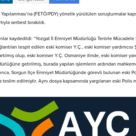
et Yapılanması’na (FETÖ/PDY) yönelik yürütülen soruşturmalar ka
ıyla serbest bırakıldı.
 şunlar kaydedildi: “Yozgat İl Emniyet Müdürlüğü Terörle Mücadel
antıları tespit edilen eski komiser Y.Ç., eski komiser yardımcısı
rtılmış olup, eski komiser Y.Ç. Osmaniye ilinde, eski komiser yar
dürlüğüne getirilmiş, burada yapılan işlemlerin ardından mahkem
Ayrıca, Sorgun İlçe Emniyet Müdürlüğünde görevli bulunan eski P
teslim edilmiştir. Aynı dosya kapsamında yargılanan eski Polis m