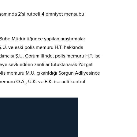
psamında 2’si rütbeli 4 emniyet mensubu
e Şube Müdürlüğünce yapılan araştırmalar
 Ş.U. ve eski polis memuru H.T. hakkında
dımcısı Ş.U. Çorum ilinde, polis memuru H.T. ise
eye sevk edilen zanlılar tutuklanarak Yozgat
olis memuru M.U. çıkarıldığı Sorgun Adliyesince
emuru O.A., U.K. ve E.K. ise adli kontrol