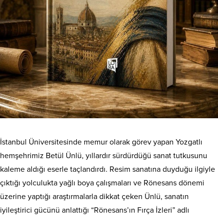
İstanbul Üniversitesinde memur olarak görev yapan Yozgatlı
hemşehrimiz Betül Ünlü, yıllardır sürdürdüğü sanat tutkusunu
kaleme aldığı eserle taçlandırdı. Resim sanatına duyduğu ilgiyle
çıktığı yolculukta yağlı boya çalışmaları ve Rönesans dönemi
üzerine yaptığı araştırmalarla dikkat çeken Ünlü, sanatın
iyileştirici gücünü anlattığı “Rönesans’ın Fırça İzleri” adlı