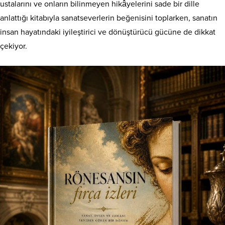
ustalarını ve onların bilinmeyen hikâyelerini sade bir dille
anlattığı kitabıyla sanatseverlerin beğenisini toplarken, sanatın
insan hayatındaki iyileştirici ve dönüştürücü gücüne de dikkat
çekiyor.