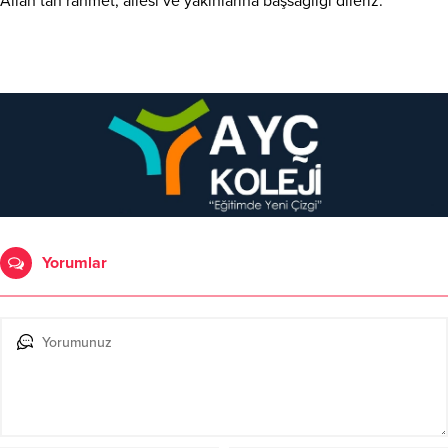
Allah’tan rahmet, ailesi ve yakınlarına başsağlığı dileriz.
Yorumlar