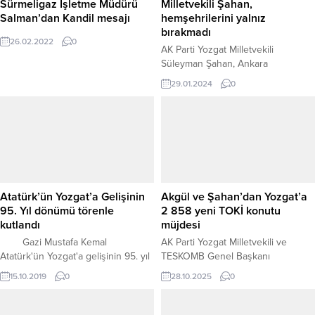
Sürmeligaz İşletme Müdürü
Milletvekili Şahan,
Salman’dan Kandil mesajı
hemşehrilerini yalnız
bırakmadı
26.02.2022
0
AK Parti Yozgat Milletvekili
Süleyman Şahan, Ankara
Büyükşehir Belediye Başkan Adayı
29.01.2024
0
Turgut Altınok'un da katılımıyla,
Araplı Kasabası Sosyal Yardımlaşma
ve Dayanışma Derneği tarafından
düzenlenen "Geleneksel Arabaşı”
etkinliğinde hemşehrilerini yalnız
bırakmadı.
Atatürk’ün Yozgat’a Gelişinin
Akgül ve Şahan’dan Yozgat’a
95. Yıl dönümü törenle
2 858 yeni TOKİ konutu
kutlandı
müjdesi
Gazi Mustafa Kemal
AK Parti Yozgat Milletvekili ve
Atatürk'ün Yozgat'a gelişinin 95. yıl
TESKOMB Genel Başkanı
dönümü düzenlenen törenle
Abdulkadir Akgül ve AK Parti
15.10.2019
0
28.10.2025
0
kutlandı.
Yozgat Milletvekili Süleyman Şahan,
Cumhurbaşkanı Recep Tayyip
Erdoğan’ın öncülüğünde yürütülen