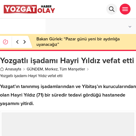
°C
YOZGAT
AZ BULUTLU
Bakan Gürlek: “Pazar günü yeni bir aydınlığa
uyanacağız”
Yozgatlı işadamı Hayri Yıldız vefat etti
Anasayfa
GÜNDEM
,
Merkez
,
Tüm Manşetler
Yozgatlı işadamı Hayri Yıldız vefat etti
Yozgat’ın tanınmış işadamlarından ve Yibitaş’ın kurucularından
olan Hayri Yıldız (71) bir süredir tedavi gördüğü hastanede
yaşamını yitirdi.