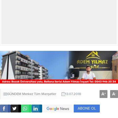
A
A
+
-
GÜNDEM
Merkez
Tüm Manşetler
13.07.2018
ABONE OL