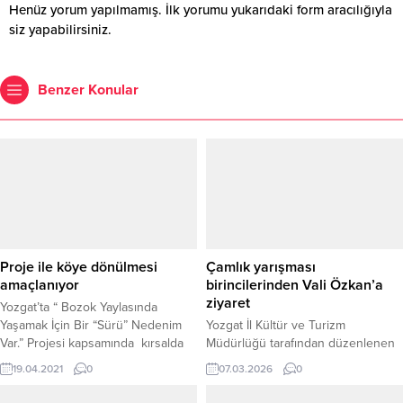
Henüz yorum yapılmamış. İlk yorumu yukarıdaki form aracılığıyla
siz yapabilirsiniz.
Benzer Konular
Proje ile köye dönülmesi
Çamlık yarışması
amaçlanıyor
birincilerinden Vali Özkan’a
ziyaret
Yozgat’ta “ Bozok Yaylasında
Yaşamak İçin Bir “Sürü” Nedenim
Yozgat İl Kültür ve Turizm
Var.” Projesi kapsamında kırsalda
Müdürlüğü tarafından düzenlenen
hayvancılığın gelişmesi ve üretimin
“Yozgat Çamlığı Kış Video
19.04.2021
0
07.03.2026
0
artırılması amaçlanıyor.
Yarışması”nda dereceye giren
katılımcılar, İl Kültür ve Turizm