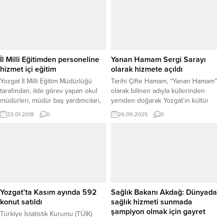
Müdürü Hüseyin Çiftçi ile birlikte
Yozgat Valisi Mehmet Ali Özkan’ı
makamında ziyaret etti. Ziyarette
yarışmaya ilişkin
değerlendirmelerde bulunan Vali
Özkan, Türkiye’nin ilk millî parkı
İl Milli Eğitimden personeline
Yanan Hamam Sergi Sarayı
olan Yozgat Çamlığı Millî Parkı’nın
hizmet içi eğitim
olarak hizmete açıldı
özellikle...
Yozgat İl Milli Eğitim Müdürlüğü
Tarihi Çifte Hamam, “Yanan Hamam”
tarafından, ilde görev yapan okul
olarak bilinen adıyla küllerinden
müdürleri, müdür baş yardımcıları,
yeniden doğarak Yozgat’ın kültür
müdür yardımcıları ve memurlara
ve sanat hayatına kazandırıldı.
23.01.2018
0
26.09.2025
0
yönelik hizmet içi eğitim semineri
Yaklaşık iki asırlık bu önemli
düzenledi.
Osmanlı mirası, titiz bir restorasyon
çalışmasının ardından düzenlenen
törenle sergi sarayı olarak hizmete
açıldı. Osmanlı Vakıf Medeniyeti’nin
Yozgat’taki önemli izlerinden biri
olan ve Çapanoğlu Süleyman
Bey’in maiyetinde görevli...
Yozgat’ta Kasım ayında 592
Sağlık Bakanı Akdağ: Dünyada
konut satıldı
sağlık hizmeti sunmada
şampiyon olmak için gayret
Türkiye İstatistik Kurumu (TÜİK)