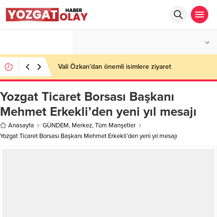
°C
YOZGAT
AZ BULUTLU
Vali Özkan’dan önemli isimlere ziyaret
Yozgat Ticaret Borsası Başkanı
Mehmet Erkekli’den yeni yıl mesajı
Anasayfa
GÜNDEM
,
Merkez
,
Tüm Manşetler
Yozgat Ticaret Borsası Başkanı Mehmet Erkekli’den yeni yıl mesajı