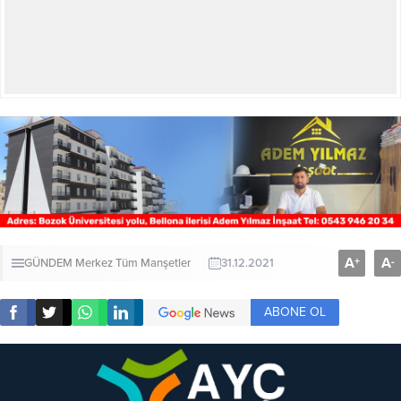
A
A
+
-
GÜNDEM
Merkez
Tüm Manşetler
31.12.2021
ABONE OL