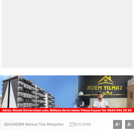
A
A
+
-
GÜNDEM
Merkez
Tüm Manşetler
01.11.2019