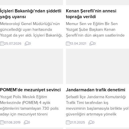
İçişleri Bakanlığı’ndan şiddetli
Kenan Şerefli’nin annesi
yağış uyarısı
toprağa verildi
Meteoroloji Genel Müdürlüğü’nün
Memur Sen ve Eğitim Bir Sen
güncellediği uyarı haritasında
Yozgat Şube Başkanı Kenan
Yozgat da yer aldı. İçişleri Bakanlığı,
Şerefli’nin dün akşam saatlerinde
Cumartesi günü etkili olması
hayatını kaybeden annesi Aniş
25.07.2026
0
13.04.2021
0
beklenen kuvvetli gök gürültülü
Şerefli, Sarıtopraklık Mezarlığında
sağanak yağış nedeniyle
kılınan cenaze namazının ardından
vatandaşları dikkatli ve tedbirli
toprağa verildi.
olmaya çağırdı. Meteoroloji Genel
Müdürlüğü’nün son
değerlendirmelerine göre, 25
Temmuz Cumartesi günü Yozgat
genelinde yerel kuvvetli gök
POMEM’de mezuniyet sevinci
Jandarmadan trafik denetimi
gürültülü sağanak yağış bekleniyor.
Yozgat Polis Meslek Eğitim
Şefaatli İlçe Jandarma Komutanlığı
Güncellenen uyarının...
Merkezinde (POMEM) 4 aylık
Trafik Timi tarafından kış
eğitimlerini tamamlayan 730 polis
mevsiminin başlamasıyla birlikte yol
adayı için mezuniyet töreni
güvenliğini artırmaya yönelik
düzenlendi.
kapsamlı denetimler
07.08.2019
0
21.11.2025
0
gerçekleştirildi. İlçenin sorumluluk