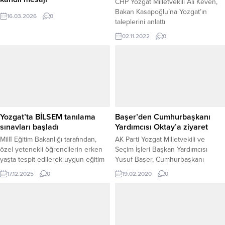
CHP Yozgat Milletvekili Ali Keven,
Bakan Kasapoğlu’na Yozgat’ın
16.03.2026
0
taleplerini anlattı
02.11.2022
0
Yozgat’ta BİLSEM tanılama
Başer’den Cumhurbaşkanı
sınavları başladı
Yardımcısı Oktay’a ziyaret
Millî Eğitim Bakanlığı tarafından,
AK Parti Yozgat Milletvekili ve
özel yetenekli öğrencilerin erken
Seçim İşleri Başkan Yardımcısı
yaşta tespit edilerek uygun eğitim
Yusuf Başer, Cumhurbaşkanı
ortamlarına yönlendirilmesi
Yardımcısı Fuat Oktay'ı
17.12.2025
0
19.02.2020
0
amacıyla düzenlenen Bilim ve
Cumhurbaşkanlığı Külliyesindeki
Sanat Merkezleri (BİLSEM) Tanılama
makamında ziyaret etti.
Sınavları, Yozgat’ta uygulanmaya
başlandı. Yozgat İl Millî Eğitim
Müdür Yardımcısı Selçuk