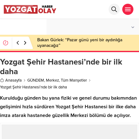
°C
YOZGAT
PARÇALI BULUTLU
Bakan Gürlek: “Pazar günü yeni bir aydınlığa
uyanacağız”
Yozgat Şehir Hastanesi’nde bir ilk
daha
Anasayfa
GÜNDEM
,
Merkez
,
Tüm Manşetler
Yozgat Şehir Hastanesi’nde bir ilk daha
Kurulduğu günden bu yana fiziki ve genel durumu bakımından
gelişimini hızla sürdüren Yozgat Şehir Hastanesi bir ilke daha
imza atarak hastanede güzellik Merkezi bölümü de açılıyor.