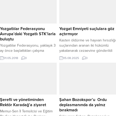
Yozgatlılar Federasyonu
Yozgat Emniyeti suçlulara göz
Avrupa’daki Yozgatlı STK’larla
açtırmıyor
buluştu
Kasten öldürme ve hayvan hırsızlığı
Yozgatlılar Federasyonu, yaklaşık 3
suçlarından aranan iki hükümlü
ay önce başlattıkları çalışma
yakalanarak cezaevine gönderildi
kapsamında yurt içi ve yurtdışındaki
Yozgat İl Emniyet Müdürlüğü Asayiş
01.05.2018
0
05.08.2025
0
Yozgatlı STK’ları bir araya getirmek,
Şube Müdürlüğü ekipleri,
daha etkin ve hızlı çözüm üretmek
kesinleşmiş hapis cezaları bulunan
amacıyla Avusturya, Almanya,
şahıslara yönelik yürüttükleri
Fransa, Belçika ve Hollanda’da
çalışmalar kapsamında önemli bir
bulunan Yozgat menşeli STK’lar,
operasyona daha imza attı. Kasten
Avrupa Yozgatlılar
öldürme suçundan 8 yıl 4 ay
Federasyonunun Kuruluş
kesinleşmiş hapis cezası bulunan
Toplantısını Stuttgart’ta
H.B. isimli şahıs, Asayiş...
Şerefli ve yönetiminden
Şahan Bozokspor’u Ordu
gerçekleştirdi.
Rektör Karadağ’a ziyaret
deplasmanında da yalnız
bırakmadı
Memur-Sen İl Temsilcisi ve Eğitim