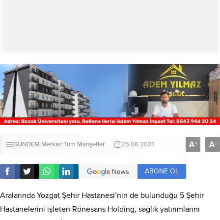
A
A
+
-
GÜNDEM
Merkez
Tüm Manşetler
25.06.2021
ABONE OL
Aralarında Yozgat Şehir Hastanesi’nin de bulunduğu 5 Şehir
Hastanelerini işleten Rönesans Holding, sağlık yatırımlarını