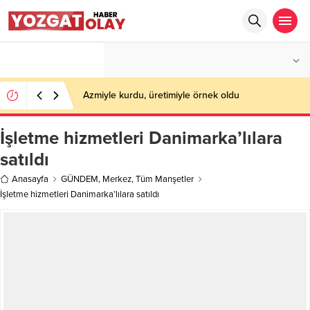
°C
YOZGAT
PARÇALI BULUTLU
Azmiyle kurdu, üretimiyle örnek oldu
İşletme hizmetleri Danimarka’lılara
satıldı
Anasayfa
GÜNDEM
,
Merkez
,
Tüm Manşetler
İşletme hizmetleri Danimarka’lılara satıldı