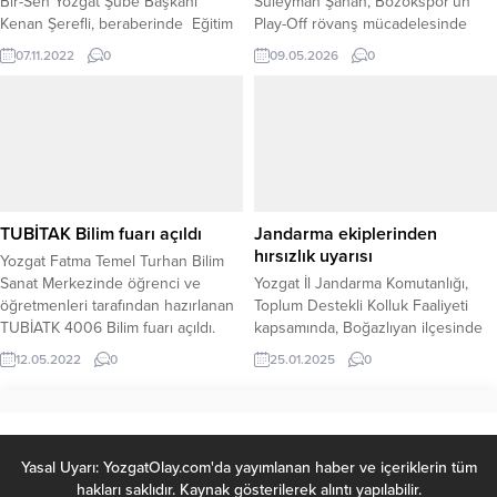
Bir-Sen Yozgat Şube Başkanı
Süleyman Şahan, Bozokspor’un
Kenan Şerefli, beraberinde Eğitim
Play-Off rövanş mücadelesinde
Bir-Sen Üniversite Temsilcisi
Ordu deplasmanında takımı yalnız
07.11.2022
0
09.05.2026
0
Öğretim Görevlisi Hasan Can,
bırakmayarak tribünde destek
Eğitim Bir-Sen Şube Başkan
verdi. Kritik karşılaşma öncesinde
Yardımcısı Ömer Yağmur ile birlikte
taraftarlarla birlikte Bozokspor’a
Bozok Üniversitesi Rektörü Prof.
moral veren Şahan, kırmızı-siyahlı
Dr. Ahmet Karadağ'ı makamında
ekibin yanında yer alarak galibiyete
ziyaret etti.
olan inancını dile getirdi. Yeni Ordu
Stadyumu’nda oynanan
mücadelede Temsilcimiz
TUBİTAK Bilim fuarı açıldı
Jandarma ekiplerinden
Bozokspor sahaya büyük umutlarla
hırsızlık uyarısı
Yozgat Fatma Temel Turhan Bilim
çıkarken, Milletvekili Şahan da
Sanat Merkezinde öğrenci ve
Yozgat İl Jandarma Komutanlığı,
tribündeki yerini aldı....
öğretmenleri tarafından hazırlanan
Toplum Destekli Kolluk Faaliyeti
TUBİATK 4006 Bilim fuarı açıldı.
kapsamında, Boğazlıyan ilçesinde
yaşayan vatandaşlara yönelik
12.05.2022
0
25.01.2025
0
bilgilendirme faaliyeti
gerçekleştirdi. Ekipler tarafından
“Emeğiniz Çalınmasın ve Araştırın,
Birikiminizden Olmayın” sloganı ile
açıkta bırakılan eşya hırsızlıklarına
Yasal Uyarı: YozgatOlay.com'da yayımlanan haber ve içeriklerin tüm
karşı vatandaşlar uyarıldı. Jandarma
hakları saklıdır. Kaynak gösterilerek alıntı yapılabilir.