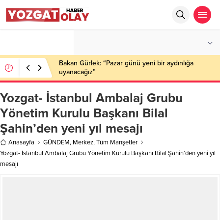
°C
YOZGAT
AZ BULUTLU
Bakan Gürlek: “Pazar günü yeni bir aydınlığa
uyanacağız”
Yozgat- İstanbul Ambalaj Grubu
Yönetim Kurulu Başkanı Bilal
Şahin’den yeni yıl mesajı
Anasayfa
GÜNDEM
,
Merkez
,
Tüm Manşetler
Yozgat- İstanbul Ambalaj Grubu Yönetim Kurulu Başkanı Bilal Şahin’den yeni yıl
mesajı