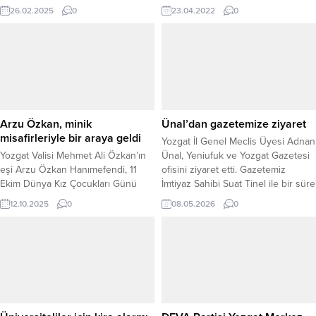
Ahi Evran Üniversitesi iş birliğinde
26.02.2025
0
23.04.2022
0
düzenlenen UNIKOP (KOP Bölgesel
Üniversiteler Birliği) Bölgesel
Kalkınma Çalıştayı’na ev sahipliği
yaptı. Çalıştayda, bölgesel kalkınma
adına sürdürülebilir projeler,
üniversiteler arasındaki işbirlikleri
ve etkileşimler masaya yatırıldı.
Üniversite Erdoğan Akdağ Kongre
Arzu Özkan, minik
Ünal’dan gazetemize ziyaret
ve Kültür Merkezi’nde...
misafirleriyle bir araya geldi
Yozgat İl Genel Meclis Üyesi Adnan
Yozgat Valisi Mehmet Ali Özkan’ın
Ünal, Yeniufuk ve Yozgat Gazetesi
eşi Arzu Özkan Hanımefendi, 11
ofisini ziyaret etti. Gazetemiz
Ekim Dünya Kız Çocukları Günü
İmtiyaz Sahibi Suat Tinel ile bir süre
dolayısıyla Çocuk Evlerinde kalan
sohbet eden Ünal, Yozgat’ın
12.10.2025
0
08.05.2026
0
kız çocuklarını ağırladı. Polis Evi
gündemi, yerel yönetim çalışmaları
Kafe 155’te gerçekleşen
ve basının toplum üzerindeki rolü
buluşmada, geleceğimizin teminatı
hakkında değerlendirmelerde
olan miniklerle bir araya gelen
bulundu. “YEREL BASIN ÖNEMLİ
Hanımefendi, çocuklarla sohbet
BİR GÜÇ” Ünal, Yeniufuk Gazetesi,
ederek günlerini kutladı ve çeşitli
Yozgat Haber Gazetesi ve...
hediyeler takdim etti. Arzu Özkan
Hanımefendi, etkinlik...