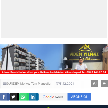
A
A
+
-
GÜNDEM
Merkez
Tüm Manşetler
31.12.2021
ABONE OL