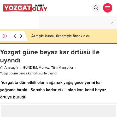
°C
YOZGAT
PARÇALI BULUTLU
Azmiyle kurdu, üretimiyle örnek oldu
Yozgat güne beyaz kar örtüsü ile
uyandı
Anasayfa
GÜNDEM
,
Merkez
,
Tüm Manşetler
Yozgat güne beyaz kar örtüsü ile uyandı
Yozgat’ta dün etkili olan sağanak yağış gece yerini kar
yağışına bıraktı. Sabaha kadar etkili olan kar kenti beyaz
örtüye bürüdü.