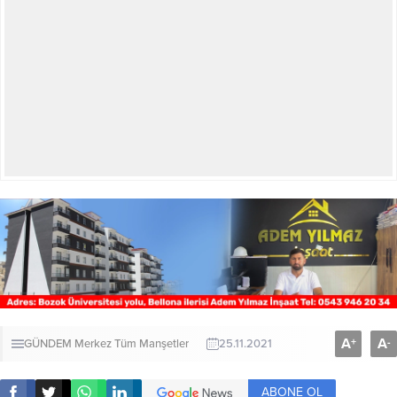
A
A
+
-
GÜNDEM
Merkez
Tüm Manşetler
25.11.2021
ABONE OL