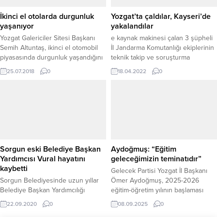
vermeye başladı....
İkinci el otolarda durgunluk
Yozgat’ta çaldılar, Kayseri’de
yaşanıyor
yakalandılar
Yozgat Galericiler Sitesi Başkanı
e kaynak makinesi çalan 3 şüpheli
Semih Altuntaş, ikinci el otomobil
İl Jandarma Komutanlığı ekiplerinin
piyasasında durgunluk yaşandığını
teknik takip ve soruşturma
belirterek, sebebini ise ikinci el oto
neticesinde Kayseri’de yakalanarak
25.07.2018
0
18.04.2022
0
fiyatlarında yüzde 20’ye yakın bir
gözaltına alındı.
artış olduğunu ve kurban
bayramının da azda olsa etkilediğini
söyledi.
Sorgun eski Belediye Başkan
Aydoğmuş: “Eğitim
Yardımcısı Vural hayatını
geleceğimizin teminatıdır”
kaybetti
Gelecek Partisi Yozgat İl Başkanı
Sorgun Belediyesinde uzun yıllar
Ömer Aydoğmuş, 2025-2026
Belediye Başkan Yardımcılığı
eğitim-öğretim yılının başlaması
görevinde bulunan ve emekli olan
dolayısıyla yayımladığı mesajda
22.09.2020
0
08.09.2025
0
Hikmet Vural, Kovid-19 hastalığı
hem yeni döneme dair