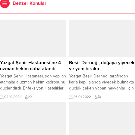
Benzer Konular
Yozgat Şehir Hastanesi’ne 4
Beşir Derneği, doğaya yiyecek
uzman hekim daha atandı
ve yem bıraktı
Yozgat Şehir Hastanesi, son yapılan
Yozgat Beşir Derneği tarafından
atamalarla uzman hekim kadrosunu
karla kaplı alanda yiyecek bulmakta
güçlendirdi. Enfeksiyon Hastalıkları
güçlük çeken yaban hayvanları için
ve Klinik Mikrobiyoloji Hekimi Hilal
kırsala yiyecek ve yem bırakıldı.
04.10.2024
0
26.01.2022
0
Ekici, Çocuk Hastalıkları ve Sağlığı
Hekimi Uz. Dr. Ümmü Bilge
Sarıbacak, Aile Hekimi Uz. Dr. Betül
Sultan Demir ve Beyin ve Sinir
Cerrahisi Hekimi Op. Dr. Fatih
Tektek, hastanede poliklinik hizmeti