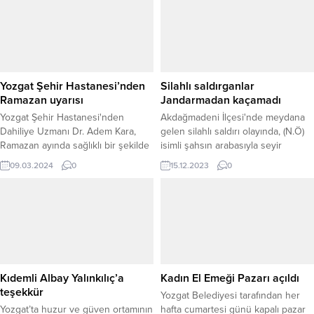
Resmi Gazete’de yayımlanan
yanlarında olduklarını söyledi.
düzenlemede, söz konusu dijital
takip yöntemlerinin çalışanların
kişisel verilerinin korunması
açısından ciddi riskler barındırdığı
ve hukuka aykırı sonuçlar...
Yozgat Şehir Hastanesi’nden
Silahlı saldırganlar
Ramazan uyarısı
Jandarmadan kaçamadı
Yozgat Şehir Hastanesi'nden
Akdağmadeni İlçesi'nde meydana
Dahiliye Uzmanı Dr. Adem Kara,
gelen silahlı saldırı olayında, (N.Ö)
Ramazan ayında sağlıklı bir şekilde
isimli şahsın arabasıyla seyir
oruç tutmanın önemini
halindeyken husumetli (M.E.Ö.) ve
09.03.2024
0
15.12.2023
0
vurgulayarak, kronik hastalıklara
(F.Ö.) isimli şahısların takibine
sahip olan bireylerin bu süreci nasıl
uğramasıyla yaşanan kovalamaca
daha güvenli ve sağlıklı bir şekilde
jandarma operasyonuyla sona erdi.
geçirebileceklerine dair samimi
tavsiyelerde bulundu.
Kıdemli Albay Yalınkılıç’a
Kadın El Emeği Pazarı açıldı
teşekkür
Yozgat Belediyesi tarafından her
Yozgat’ta huzur ve güven ortamının
hafta cumartesi günü kapalı pazar