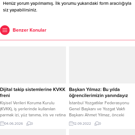
Henüz yorum yapılmamış. İlk yorumu yukarıdaki form aracılığıyla
siz yapabilirsiniz.
Benzer Konular
Dijital takip sistemlerine KVKK
Başkan Yılmaz: Bu yılda
freni
öğrencilerimizin yanındayız
Kişisel Verileri Koruma Kurulu
İstanbul Yozgatlılar Federasyonu
(KVKK), iş yerlerinde kullanılan
Genel Başkanı ve Yozgat Vakfı
parmak izi, yüz tanıma, iris ve retina
Başkanı Ahmet Yılmaz, önceki
taraması gibi biyometrik veriye
yıllarda olduğu gibi bu yılda Yozgatlı
04.06.2026
0
12.09.2022
0
dayalı mesai takip sistemlerine
öğrencilerin gerek yurt sorunu
ilişkin önemli bir ilke kararı aldı.
gerekse burs ile ilgilide her zaman