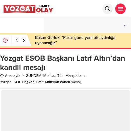
°C
YOZGAT
AZ BULUTLU
Bakan Gürlek: “Pazar günü yeni bir aydınlığa
uyanacağız”
Yozgat ESOB Başkanı Latıf Altın’dan
kandil mesajı
Anasayfa
GÜNDEM
,
Merkez
,
Tüm Manşetler
Yozgat ESOB Başkanı Latıf Altın’dan kandil mesajı