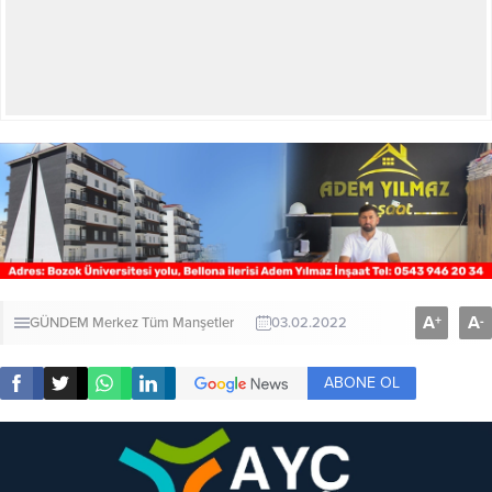
A
A
+
-
GÜNDEM
Merkez
Tüm Manşetler
03.02.2022
ABONE OL