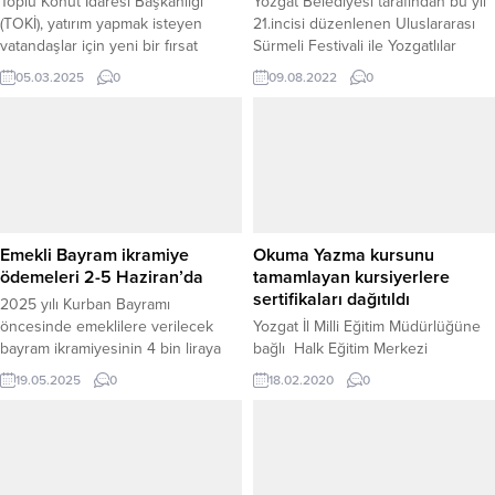
Toplu Konut İdaresi Başkanlığı
Yozgat Belediyesi tarafından bu yıl
(TOKİ), yatırım yapmak isteyen
21.incisi düzenlenen Uluslararası
vatandaşlar için yeni bir fırsat
Sürmeli Festivali ile Yozgatlılar
sundu. 33 ilde toplam 454 işyeri,
doyasıya eğlendi.
05.03.2025
0
09.08.2022
0
18-19 Mart 2025 tarihlerinde
düzenlenecek açık artırma ile satışa
çıkacak. Satışa sunulan işyerleri için
cazip ödeme koşulları da açıklandı.
AÇIK ARTIRMA VE KATILIM
ŞARTLARI Çevre, Şehircilik ve İklim
Değişikliği Bakanlığı’na bağlı...
Emekli Bayram ikramiye
Okuma Yazma kursunu
ödemeleri 2-5 Haziran’da
tamamlayan kursiyerlere
sertifikaları dağıtıldı
2025 yılı Kurban Bayramı
öncesinde emeklilere verilecek
Yozgat İl Milli Eğitim Müdürlüğüne
bayram ikramiyesinin 4 bin liraya
bağlı Halk Eğitim Merkezi
yükseltilmesi büyük sevinç yarattı.
Müdürlüğü tarafından göçmenlere
19.05.2025
0
18.02.2020
0
İkramiyelerin 2-5 Haziran tarihleri
yönelik açılan Türkçe Okuma-
arasında hesaplara yatırılması
Yazma Kursunu başarıyla
beklenirken, yeni emekliler, dul ve
tamamlayan kursiyerlere
yetimler ile iş göremezlik geliri
sertifikaları düzenlenen törende
alanlar da bu ödemeden
dağıtıldı.