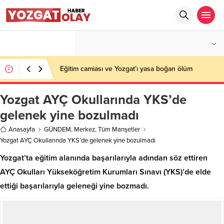
°C
YOZGAT
PARÇALI BULUTLU
Eğitim camiası ve Yozgat’ı yasa boğan ölüm
Yozgat AYÇ Okullarında YKS’de
gelenek yine bozulmadı
Anasayfa
GÜNDEM
,
Merkez
,
Tüm Manşetler
Yozgat AYÇ Okullarında YKS’de gelenek yine bozulmadı
Yozgat’ta eğitim alanında başarılarıyla adından söz ettiren
AYÇ Okulları Yükseköğretim Kurumları Sınavı (YKS)’de elde
ettiği başarılarıyla geleneği yine bozmadı.