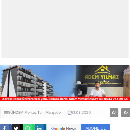
A
A
+
-
GÜNDEM
Merkez
Tüm Manşetler
31.08.2020
ABONE OL