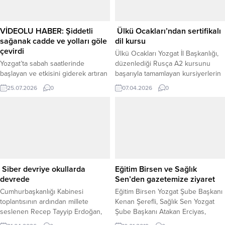
Gerçekleştirilen buluşmada,
çalışma ortamının daha verimli hale
getirilmesi ve çalışanların
VİDEOLU HABER: Şiddetli
Ülkü Ocakları’ndan sertifikalı
karşılaştıkları sorunların çözümüne
sağanak cadde ve yolları göle
dil kursu
yönelik fikirler ele alındı. Katılımcılar,
çevirdi
Ülkü Ocakları Yozgat İl Başkanlığı,
mevcut...
Yozgat’ta sabah saatlerinde
düzenlediği Rusça A2 kursunu
başlayan ve etkisini giderek artıran
başarıyla tamamlayan kursiyerlerin
sağanak yağış, kent genelinde
B1 seviyesine geçiş yaptığını
25.07.2026
0
07.04.2026
0
hayatı olumsuz etkiledi. Kısa
duyurdu. Kurs kapsamında, Prof. Dr.
sürede etkisini artıran yağmur
V. Ali Türksoy tarafından yürütülen
nedeniyle cadde ve sokaklar göle
eğitimlerde kursiyerler, Rusça dil
dönerken, çok sayıda iş yerini su
bilgilerini pekiştirerek bir üst
bastı. Bozok Üniversitesi
seviyeye geçme başarısı gösterdi.
Kampüsü’nü ikiye bölen Yozgat-
Ülkü Ocakları Yozgat İl Başkanı
Boğazlıyan karayolunda da büyük
Fatih Akgül, kursun gençlerin
su birikintileri oluştu. Kent
ufkunu açan bir...
Siber devriye okullarda
Eğitim Birsen ve Sağlık
merkezinde etkili olan sağanak
devrede
Sen’den gazetemize ziyaret
yağışın...
Cumhurbaşkanlığı Kabinesi
Eğitim Birsen Yozgat Şube Başkanı
toplantısının ardından millete
Kenan Şerefli, Sağlık Sen Yozgat
seslenen Recep Tayyip Erdoğan,
Şube Başkanı Atakan Erciyas,
okul güvenliğinin en öncelikli
beraberinde Eğitim Birsen Yönetim