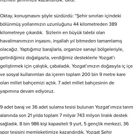
hizmeti şehrimize kazandırdık.”dedi.
Oktay, konuşmasını şöyle sürdürdü: “Şehir sınırları içindeki
bölünmüş yollarımızın uzunluğunu 44 kilometreden 389
kilometreye çıkardık. Sizlerin en büyük talebi olan
havalimanımızın inşasını, inşallah yıl bitmeden tamamlamış
olacağız. Yaptığımız barajlarla, organize sanayi bölgeleriyle,
getirdiğimiz doğalgazla, verdiğimiz desteklerle Yozgat’ı
geliştirmek için çalıştık, çabaladık. Yozgat’ımızın doğasıyla iç içe
ve sosyal kullanımları da içeren toplam 200 bin 9 metre kare
olan millet bahçemizi açtık. 7 adet millet bahçesinin de
yapımına devam ediyoruz.
9 adet baraj ve 36 adet sulama tesisi bulunan Yozgat’ımıza tarım
alanında son 21 yılda toplam 7 milyar 743 milyon liralık destek
sağladık. 8 bin 986 kişi kapasiteli 9 yurt, 5 gençlik merkezi, 36
spor tesisini memleketimize kazandırdık. Yozgat Şehir