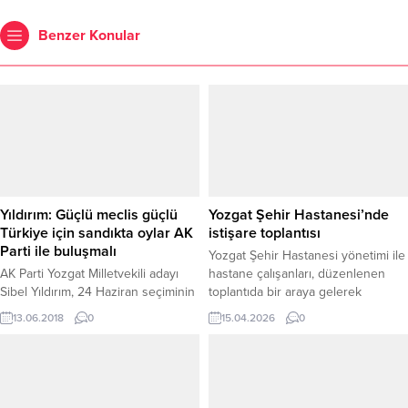
Benzer Konular
Yıldırım: Güçlü meclis güçlü
Yozgat Şehir Hastanesi’nde
Türkiye için sandıkta oylar AK
istişare toplantısı
Parti ile buluşmalı
Yozgat Şehir Hastanesi yönetimi ile
AK Parti Yozgat Milletvekili adayı
hastane çalışanları, düzenlenen
Sibel Yıldırım, 24 Haziran seçiminin
toplantıda bir araya gelerek
ülke ve Yozgat açısından adeta bir
karşılıklı görüş alışverişinde
13.06.2018
0
15.04.2026
0
kader seçimi olacağını belirterek,
bulundu. Toplantıda personelin
güçlü meclis, güçlü Türkiye için
talep, öneri ve beklentileri
sandıkta oyların AK Parti ile
dinlenirken, kurum içi iletişimin
buluşması gerektiğini söyledi.
güçlendirilmesine yönelik önemli
değerlendirmeler yapıldı.