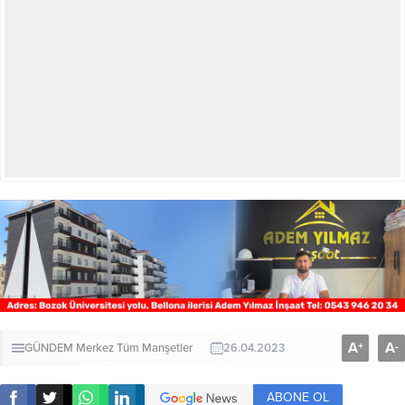
A
A
+
-
GÜNDEM
Merkez
Tüm Manşetler
26.04.2023
ABONE OL