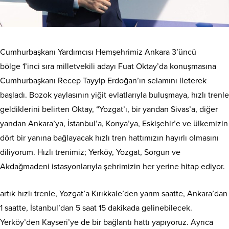
Cumhurbaşkanı Yardımcısı Hemşehrimiz Ankara 3’üncü
bölge 1’inci sıra milletvekili adayı Fuat Oktay’da konuşmasına
Cumhurbaşkanı Recep Tayyip Erdoğan’ın selamını ileterek
başladı. Bozok yaylasının yiğit evlatlarıyla buluşmaya, hızlı trenle
geldiklerini belirten Oktay, “Yozgat’ı, bir yandan Sivas’a, diğer
yandan Ankara’ya, İstanbul’a, Konya’ya, Eskişehir’e ve ülkemizin
dört bir yanına bağlayacak hızlı tren hattımızın hayırlı olmasını
diliyorum. Hızlı trenimiz; Yerköy, Yozgat, Sorgun ve
Akdağmadeni istasyonlarıyla şehrimizin her yerine hitap ediyor.
artık hızlı trenle, Yozgat’a Kırıkkale’den yarım saatte, Ankara’dan
1 saatte, İstanbul’dan 5 saat 15 dakikada gelinebilecek.
Yerköy’den Kayseri’ye de bir bağlantı hattı yapıyoruz. Ayrıca