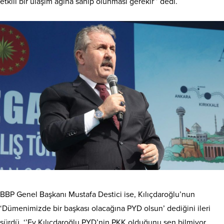
etkili bir ulaşım ağına sahip olunması gerekir’’ dedi.
BBP Genel Başkanı Mustafa Destici ise, Kılıçdaroğlu’nun
‘Dümenimizde bir başkası olacağına PYD olsun’ dediğini ileri
sürdü. ‘’Ey Kılıçdaroğlu PYD’nin PKK olduğunu sen bilmiyor