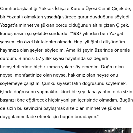
Cumhurbaşkanlığı Yüksek İstişare Kurulu Üyesi Cemil Çiçek de,
bir Yozgatlı olmaktan yaşadığı sürece gurur duyduğunu söyledi.
Yozgat’a minnet ve şükran borcu olduğunun altını çizen Çiçek,
konuşmasını şu şekilde sürdürdü; ‘’1987 yılından beri Yozgat
şahsım için özel bir talebim olmadı. Hep iyiliğinizi düşündüm
hayrınıza olan şeyleri söyledim. Ama iki şeyin üzerinde önemle
durdum. Birincisi 57 yıllık siyasi hayatında siz değerli
hemşehrilerime hiçbir zaman yalan söylemedim. Doğru olan
neyse, menfaatinize olan neyse, hakkınız olan neyse onu
söylemeye çalıştım. Çünkü siyaset lafın doğrusunu söylemek,
işinde doğrusunu yapmaktır. İkinci bir şey daha yaptım o da sizin
başınızı öne eğdirecek hiçbir yanlışın içerisinde olmadım. Bugün
de sizin bu sevincini paylaşmak size olan minnet ve şükran
duygularımı ifade etmek için bugün buradayım.’’