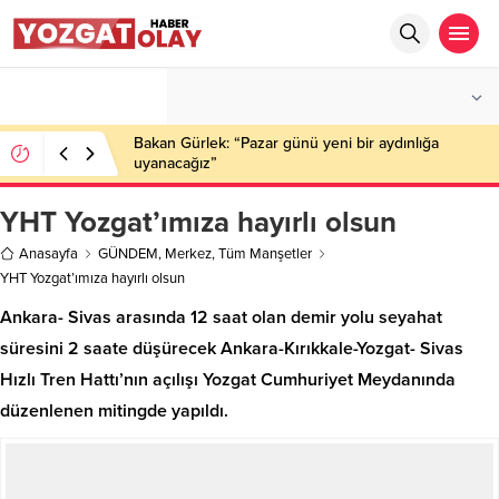
°C
YOZGAT
AZ BULUTLU
Bakan Gürlek: “Pazar günü yeni bir aydınlığa
uyanacağız”
YHT Yozgat’ımıza hayırlı olsun
Anasayfa
GÜNDEM
,
Merkez
,
Tüm Manşetler
YHT Yozgat’ımıza hayırlı olsun
Ankara- Sivas arasında 12 saat olan demir yolu seyahat
süresini 2 saate düşürecek Ankara-Kırıkkale-Yozgat- Sivas
Hızlı Tren Hattı’nın açılışı Yozgat Cumhuriyet Meydanında
düzenlenen mitingde yapıldı.