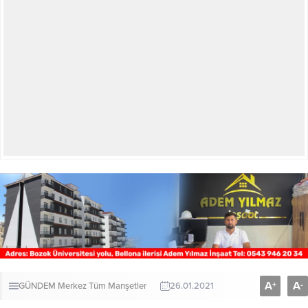
A
A
+
-
GÜNDEM
Merkez
Tüm Manşetler
26.01.2021