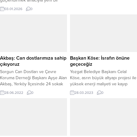
güçlendirmek amacıyla yeni bir
personel alım ilanı yayımladı.
03.01.2026
0
Bakanlığın resmî internet sitesi ve
sosyal medya hesapları üzerinden
duyurulan ilana göre, Rehberlik ve
Denetim Başkanlığı bünyesinde
istihdam edilmek üzere 50 müfettiş
yardımcısı alınacak. Adaylar için
başvuru takvimi de netleşti. Buna
göre başvurular 9...
Akbaş: Can dostlarımıza sahip
Başkan Köse: İsrafın önüne
çıkıyoruz
geçeceğiz
Sorgun Can Dostları ve Çevre
Yozgat Belediye Başkanı Celal
Koruma Derneği Başkanı Ayşe Alan
Köse, asrın büyük altyapı projesi ile
Akbaş, Yerköy İlçesinde 24 sokak
yüksek enerji maliyeti ve kayıp
köpeğine yönelik kısırlaşma
kaçağında engelleneceğini
28.06.2022
0
28.03.2023
0
işleminin gerçekleştirildiğini
belirterek, israfında önüne
belirterek, can dostu köpeklere
geçeceklerini söyledi.
sahip çıkmaya devam ettiklerini
söyledi.