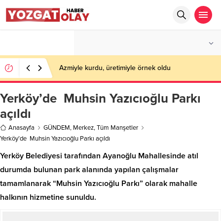
°C
YOZGAT
PARÇALI BULUTLU
Azmiyle kurdu, üretimiyle örnek oldu
Yerköy’de Muhsin Yazıcıoğlu Parkı
açıldı
Anasayfa
GÜNDEM
,
Merkez
,
Tüm Manşetler
Yerköy’de Muhsin Yazıcıoğlu Parkı açıldı
Yerköy Belediyesi tarafından Ayanoğlu Mahallesinde atıl
durumda bulunan park alanında yapılan çalışmalar
tamamlanarak “Muhsin Yazıcıoğlu Parkı” olarak mahalle
halkının hizmetine sunuldu.