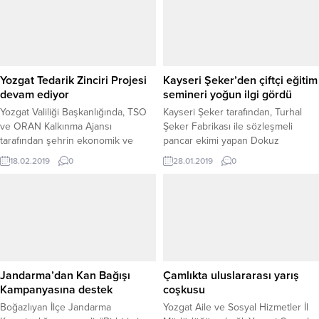
Yozgat Tedarik Zinciri Projesi
Kayseri Şeker’den çiftçi eğitim
devam ediyor
semineri yoğun ilgi gördü
Yozgat Valiliği Başkanlığında, TSO
Kayseri Şeker tarafından, Turhal
ve ORAN Kalkınma Ajansı
Şeker Fabrikası ile sözleşmeli
tarafından şehrin ekonomik ve
pancar ekimi yapan Dokuz
sosyal yönden kalkınmasını
bölgeden birisi olan Zile
18.02.2019
0
28.01.2019
0
sağlayacak Tedarik Zinciri Projesi
Bölgesinde çiftçi eğitim semineri
devam ediyor.
yoğun ilgi gördü
Jandarma’dan Kan Bağışı
Çamlıkta uluslararası yarış
Kampanyasına destek
coşkusu
Boğazlıyan İlçe Jandarma
Yozgat Aile ve Sosyal Hizmetler İl