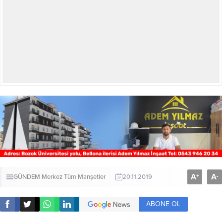
A
A
+
-
GÜNDEM
Merkez
Tüm Manşetler
20.11.2019
ABONE OL