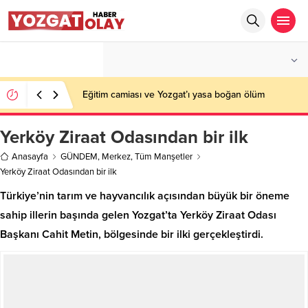
°C
YOZGAT
PARÇALI BULUTLU
Eğitim camiası ve Yozgat’ı yasa boğan ölüm
Yerköy Ziraat Odasından bir ilk
Anasayfa
GÜNDEM
,
Merkez
,
Tüm Manşetler
Yerköy Ziraat Odasından bir ilk
Türkiye’nin tarım ve hayvancılık açısından büyük bir öneme
sahip illerin başında gelen Yozgat’ta Yerköy Ziraat Odası
Başkanı Cahit Metin, bölgesinde bir ilki gerçekleştirdi.