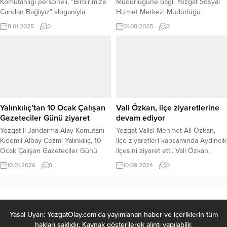
Komutanlığı personeli, “Birbirimize
Müdürlüğüne bağlı Yozgat Sosyal
Candan Bağlıyız” sloganıyla
Hizmet Merkezi Müdürlüğü
düzenlenen kan bağışı
tarafından, 2025 Aile Yılı etkinlikleri
11.01.2025
0
01.08.2025
0
kampanyasına katıldı. Boğazlıyan’da
çerçevesinde organize edilen
Kızılay Kan Bağış Noktasında
Uluslararası Oryantiring Yarışması,
gerçekleştirilen etkinlikte, jandarma
Yozgat Çamlık Milli Parkı’nda büyük
personeli ihtiyaç sahipleri için kan
bir coşkuyla gerçekleştirildi.
bağışında bulundu. Toplumsal
Etkinlikte, sosyal hizmetlerden
dayanışmanın her zamankinden
faydalanan ailelerin yanı sıra
daha önemli olduğu bu dönemde,
Türkiye, Azerbaycan, İtalya, Çekya
kan stoklarındaki azalma nedeniyle
ve Avusturya’dan gelen sporcular
Yalınkılıç’tan 10 Ocak Çalışan
Vali Özkan, ilçe ziyaretlerine
gerçekleştirilen kampanya büyük
kıyasıya yarıştı. Hem...
Gazeteciler Günü ziyaret
devam ediyor
bir anlam taşıdı. Kan bağışının...
Yozgat İl Jandarma Alay Komutanı
Yozgat Valisi Mehmet Ali Özkan,
Kıdemli Albay Cezmi Yalınkılıç, 10
İlçe ziyaretleri kapsamında Aydıncık
Ocak Çalışan Gazeteciler Günü
ilçesini ziyaret etti. Vali Özkan,
dolayısıyla Yozgat Gazeteciler
ziyaretlerde Kaymakamlık, Belediye
10.01.2026
0
10.09.2024
0
Cemiyeti’ni (YGC) ziyaret ederek
ve Kültür Evi'ni ziyaret etti.
basın mensuplarının gününü
kutladı. İl Jandarma Komutanı
Yalınkılıç, beraberinde Jandarma
Albay Güney Yücedağ ve
Yasal Uyarı: YozgatOlay.com'da yayımlanan haber ve içeriklerin tüm
Jandarma Başçavuş Kenan Kambur
hakları saklıdır. Kaynak gösterilerek alıntı yapılabilir.