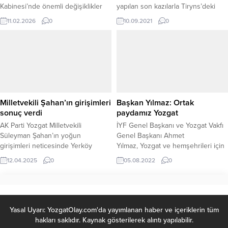
Kabinesi’nde önemli değişiklikler
yapılan son kazılarla Tiryns’deki
yapıldı. Cumhurbaşkanı Recep
Miken Kaldırımı’na ait dünyanın en
11.02.2026
0
10.09.2021
0
Tayyip Erdoğan’ın imzasını taşıyan
eski mozaiği olma unvanı elinden
karara göre, görevden affını
aldı.
isteyen ve talepleri kabul edilen
İçişleri Bakanı Ali Yerlikaya ile
Adalet Bakanı Yılmaz Tunç’un
yerine yeni isimler atandı.
Cumhurbaşkanlığı tarafından
yayımlanan Atama Kararı’nda şu
Milletvekili Şahan’ın girişimleri
Başkan Yılmaz: Ortak
ifadelere yer verildi:“Görevden
sonuç verdi
paydamız Yozgat
affını isteyen ve...
AK Parti Yozgat Milletvekili
İYF Genel Başkanı ve Yozgat Vakfı
Süleyman Şahan’ın yoğun
Genel Başkanı Ahmet
girişimleri neticesinde Yerköy
Yılmaz, Yozgat ve hemşehrileri için
ilçesine kazandırılması planlanan
çalışmaları yoğun bir şekilde
12.04.2025
0
05.08.2022
0
modern spor salonu projesi
sürdürdüklerini belirterek, ortak
Gençlik ve Spor Bakanlığı
paylarının Yozgat’ın her alanda
tarafından onaylandı. Toplam 3981
kalkınması gelişmesine yönelik
metrekare alan üzerine inşa
katkı sunmaya devam edeceklerini
edilecek ve 765 seyirci kapasiteli
söyledi.
Yasal Uyarı: YozgatOlay.com'da yayımlanan haber ve içeriklerin tüm
olarak planlanan bu dev tesis,
hakları saklıdır. Kaynak gösterilerek alıntı yapılabilir.
bölge sporuna büyük katkılar