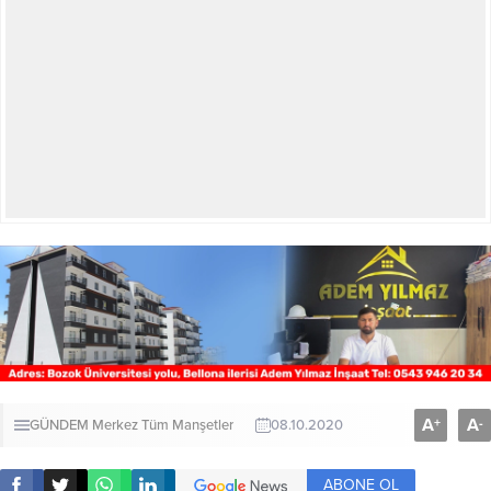
A
A
+
-
GÜNDEM
Merkez
Tüm Manşetler
08.10.2020
ABONE OL