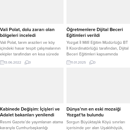
Vali Polat, dolu zararı olan
Öğretmenlere Dijital Beceri
bölgeleri inceledi
Eğitimleri verildi
Vali Polat, tarım arazileri ve köy
Yozgat İl Millî Eğitim Müdürlüğü BT
içindeki hasar tespit çalışmalarının
İl Koordinatörlüğü tarafından, Dijital
ekipler tarafından en kısa sürede
Beceri Eğitimleri kapsamında
tamamlanacağını söyledi.
yenilikçi öğrenme alanlarının etkin
13.06.2022
0
11.01.2025
0
kullanımı amacıyla öğretmenlere
yönelik eğitimler düzenlendi.
Eğitimler, Yerköy Şehit İdris
Aydoğdu Fen Lisesi ve
Akdağmadeni Kazım Karabekir Fen
Lisesi öğretmenlerinin katılımıyla
gerçekleştirildi. Yozgat İl Millî Eğitim
Müdürü İsmail Altınkaynak,
Kabinede Değişim: İçişleri ve
Dünya’nın en eski mozaiği
eğitimlerin öğretmenlerin mesleki
Adalet bakanları yenilendi
Yozgat’ta bulundu
gelişiminde...
Resmi Gazete’de yayımlanan atama
Sorgun Büyüktaşlık Köyü sınırları
kararıyla Cumhurbaşkanlığı
içerisinde yer alan Uşaklıhöyük,