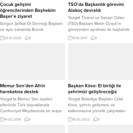
Çocuk gelişimi
TSO’da Başkanlık görevini
öğrencilerinden Başhekim
Alakoç devraldı
Başer’e ziyaret
Yozgat Ticaret ve Sanayi Odası
Sorgun Şefkat Eli Derneği Başkanı
(TSO) Başkanı Metin Özışık’ın
ve aynı zamanda Bozok
görevinden ayrılması ile başkanlık
Üniversitesi Sağlık Bilimleri Çocuk
görevini Taylan Alkoç, devraldı.
03.10.2025
0
19.10.2017
0
Gelişimi öğrencisi Pınar Ünal,
beraberindeki çocuk gelişimi
öğrencileriyle birlikte Yozgat Şehir
Hastanesi Başhekimi Op. Dr. Murat
Başer’i makamında ziyaret etti.
Ziyarette, hem dernek faaliyetleri
hem de çocuk gelişimi alanındaki
eğitim çalışmaları hakkında görüş
Memur Sen’den Afrin
Başkan Köse: El birliği ile
alışverişinde bulunuldu. Öğrenciler,
harekatına destek
şehrimizi geliştireceğiz
sağlık...
Yozgat’ta Memur Sen üyeleri
Yozgat Belediye Başkanı Celal
ellerinde Türk bayraklarıyla
Köse, şehrin gelişmesi ve
Cumhuriyet Meydanında bir araya
kalkınmasına yönelik çalışmaları
gelerek Zeytin Dalı Harekatına
yoğun bir şekilde sürdürdüklerini
14.02.2018
0
18.02.2022
0
destek verdi.
belirterek, başta siyasiler olmak
üzere, il yöneticileri, stk’lar, iş