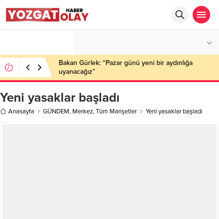
°C
YOZGAT
PARÇALI BULUTLU
Bakan Gürlek: “Pazar günü yeni bir aydınlığa
uyanacağız”
Yeni yasaklar başladı
Anasayfa
GÜNDEM
,
Merkez
,
Tüm Manşetler
Yeni yasaklar başladı