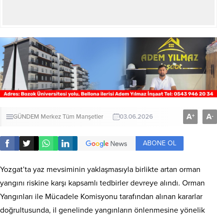
A
A
+
-
GÜNDEM
Merkez
Tüm Manşetler
03.06.2026
ABONE OL
Yozgat’ta yaz mevsiminin yaklaşmasıyla birlikte artan orman
yangını riskine karşı kapsamlı tedbirler devreye alındı. Orman
Yangınları ile Mücadele Komisyonu tarafından alınan kararlar
doğrultusunda, il genelinde yangınların önlenmesine yönelik