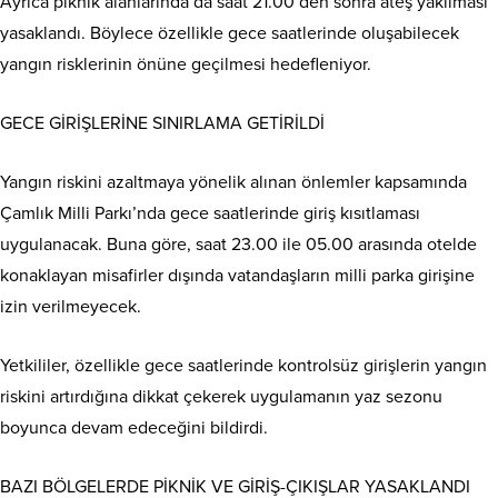
Ayrıca piknik alanlarında da saat 21.00’den sonra ateş yakılması
yasaklandı. Böylece özellikle gece saatlerinde oluşabilecek
yangın risklerinin önüne geçilmesi hedefleniyor.
GECE GİRİŞLERİNE SINIRLAMA GETİRİLDİ
Yangın riskini azaltmaya yönelik alınan önlemler kapsamında
Çamlık Milli Parkı’nda gece saatlerinde giriş kısıtlaması
uygulanacak. Buna göre, saat 23.00 ile 05.00 arasında otelde
konaklayan misafirler dışında vatandaşların milli parka girişine
izin verilmeyecek.
Yetkililer, özellikle gece saatlerinde kontrolsüz girişlerin yangın
riskini artırdığına dikkat çekerek uygulamanın yaz sezonu
boyunca devam edeceğini bildirdi.
BAZI BÖLGELERDE PİKNİK VE GİRİŞ-ÇIKIŞLAR YASAKLANDI