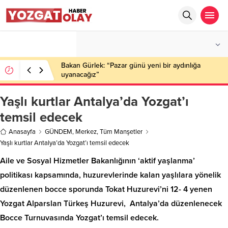
°C
YOZGAT
PARÇALI BULUTLU
Bakan Gürlek: “Pazar günü yeni bir aydınlığa
uyanacağız”
Yaşlı kurtlar Antalya’da Yozgat’ı
temsil edecek
Anasayfa
GÜNDEM
,
Merkez
,
Tüm Manşetler
Yaşlı kurtlar Antalya’da Yozgat’ı temsil edecek
Aile ve Sosyal Hizmetler Bakanlığının ‘aktif yaşlanma’
politikası kapsamında, huzurevlerinde kalan yaşlılara yönelik
düzenlenen bocce sporunda Tokat Huzurevi’ni 12- 4 yenen
Yozgat Alparslan Türkeş Huzurevi, Antalya’da düzenlenecek
Bocce Turnuvasında Yozgat’ı temsil edecek.