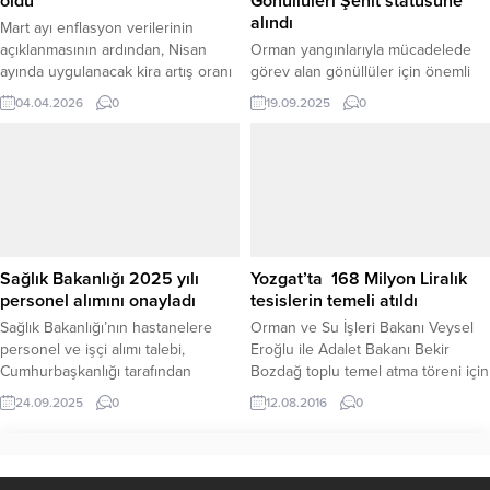
oldu
Gönüllüleri Şehit statüsüne
MHP Yozgat teşkilatları, belediye...
alındı
Mart ayı enflasyon verilerinin
açıklanmasının ardından, Nisan
Orman yangınlarıyla mücadelede
ayında uygulanacak kira artış oranı
görev alan gönüllüler için önemli
da netlik kazandı. Türkiye İstatistik
bir düzenleme yürürlüğe girdi. 19
04.04.2026
0
19.09.2025
0
Kurumu’nun (TÜİK) açıkladığı
Eylül 2025 tarihli Resmî Gazete’de
Tüketici Fiyat Endeksi (TÜFE)
yayımlanan karar ile, yangınlarla
verilerine göre, konut ve iş yerleri
mücadele sırasında hayatını
için kira artış tavanı yüzde 32,82
kaybeden gönüllüler artık “şehit”
olarak belirlendi. Yeni düzenlemeye
statüsünde kabul edilecek. BAKAN
göre kira sözleşme süresi nisan
YUMAKLI DUYURDU Tarım ve
ayında dolan kiracılar için ev...
Orman Bakanı İbrahim Yumaklı,
düzenlemeye ilişkin detayları
Sağlık Bakanlığı 2025 yılı
Yozgat’ta 168 Milyon Liralık
sosyal medya hesabından paylaştı.
personel alımını onayladı
tesislerin temeli atıldı
Bakan Yumaklı,...
Sağlık Bakanlığı’nın hastanelere
Orman ve Su İşleri Bakanı Veysel
personel ve işçi alımı talebi,
Eroğlu ile Adalet Bakanı Bekir
Cumhurbaşkanlığı tarafından
Bozdağ toplu temel atma töreni için
onaylandı. Buna göre 2025 yılı
Yozgat’a geldi. Valilik önünde
24.09.2025
0
12.08.2016
0
kapsamında 17-18 bin sözleşmeli
karşılanan Bakan Eroğlu ve Bakan
personel ve sürekli işçi istihdam
Bozdağ, Vali Kemal Yurtnaç’ı
edilecek. HANGİ İLLERDE ALIM
makamında ziyaret ettikten sonra
OLACAK?Alımlar Türkiye genelinde
Belediye ve AK Parti İl Başkanlığını