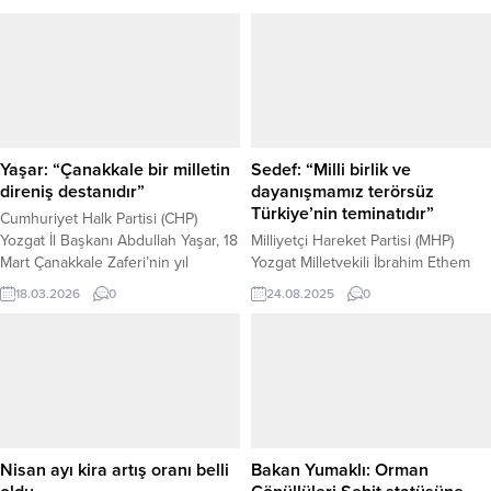
Yaşar: “Çanakkale bir milletin
Sedef: “Milli birlik ve
direniş destanıdır”
dayanışmamız terörsüz
Türkiye’nin teminatıdır”
Cumhuriyet Halk Partisi (CHP)
Yozgat İl Başkanı Abdullah Yaşar, 18
Milliyetçi Hareket Partisi (MHP)
Mart Çanakkale Zaferi’nin yıl
Yozgat Milletvekili İbrahim Ethem
dönümü dolayısıyla yayımladığı
Sedef, il ve ilçelerdeki yoğun
18.03.2026
0
24.08.2025
0
mesajda, Çanakkale ruhunun
ziyaret programlarını sürdürürken,
milletimizin bağımsızlık ve vatan
Genel Başkan Devlet Bahçeli’nin
sevgisinin en güçlü
talimatlarıyla başlatılan “Asırlık Birlik,
sembollerinden biri olduğunu
Sonsuz Kardeşlik, Terörsüz Türkiye
vurguladı. “Çanakkale, Bir Milletin
İçin Milli Birlik ve Dayanışma
Azim ve Direncinin Sembolüdür”
Buluşmaları”na katıldı. TOKAT’TA
diyen Yaşar, açıklamasında şu
COŞKULU BULUŞMA Tokat
ifadelere yer verdi: “Çanakkale’de
Hüseyin Akbaş Kapalı Spor
Nisan ayı kira artış oranı belli
Bakan Yumaklı: Orman
milletimiz, her türlü imkânsızlığa...
Salonu’nda düzenlenen buluşmaya