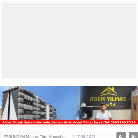
A
A
+
-
GÜNDEM
Merkez
Tüm Manşetler
17.09.2021