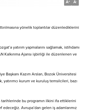
A
A
+
-
ttırılmasına yönelik toplantılar düzenlediklerini
Yozgat’a yatırım yapmalarını sağlamak, istihdamı
AN Kalkınma Ajansı işbirliği ile düzenlenen ve
diye Başkanı Kazım Arslan, Bozok Üniversitesi
yatırımcı kurum ve kuruluş temsilcileri, bazı
ihlerinde bu programın ilkini ifa ettiklerini
sarf edeceğiz. Avrupa’dan gelen iş adamlarımız