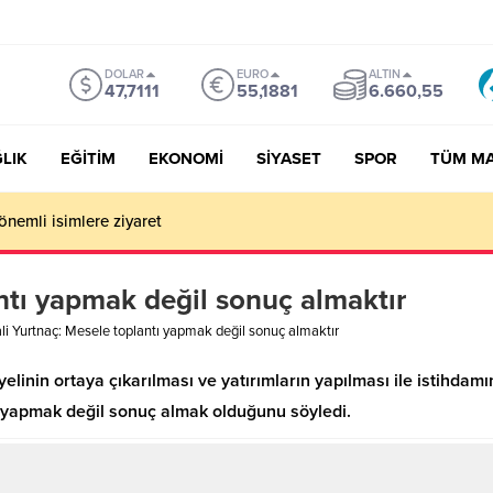
DOLAR
EURO
ALTIN
47,7111
55,1881
6.660,55
LIK
EĞİTİM
EKONOMİ
SİYASET
SPOR
TÜM M
önemli isimlere ziyaret
ntı yapmak değil sonuç almaktır
li Yurtnaç: Mesele toplantı yapmak değil sonuç almaktır
linin ortaya çıkarılması ve yatırımların yapılması ile istihdamın
tı yapmak değil sonuç almak olduğunu söyledi.