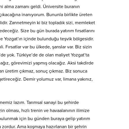
mini alma zamanı geldi. Üniversite buranın
çıkacağına inanıyorum. Bununla birlikte üreten
idir. Zannetmeyin ki biz topladık sizi, memleket
edeceğiz. Size bu gün burada yatırım fırsatlarını
ge Yozgat’ın içinde bulunduğu teşvik bölgesidir.
Fırsatlar var bu ülkede, şanslar var. Biz sizin
e’de yok. Türkiye’de de olan maliyet Yozgat’ta
acağız, görevimizi yapmış olacağız. Aksi takdirde
an üretim çıkmaz, sonuç çıkmaz. Biz sonuca
 getireceğiz. Demir yolumuz var, limana yakınız,
tmemiz lazım. Tarımsal sanayi bu şehirde
in olması, hızlı trenin ve havaalanının ilimize
de bulunmak için bu günden buraya gelip yatırım
ta zordur. Ama koşmaya hazırlanan bir şehrin