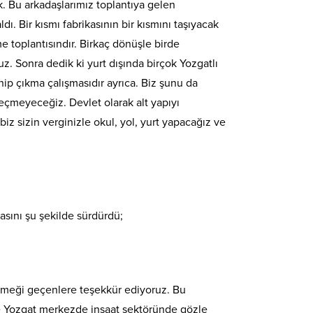
k. Bu arkadaşlarımız toplantıya gelen
ı. Bir kısmı fabrikasının bir kısmını taşıyacak
eme toplantısındır. Birkaç dönüşle birde
uz. Sonra dedik ki yurt dışında birçok Yozgatlı
ip çıkma çalışmasıdır ayrıca. Biz şunu da
eçmeyeceğiz. Devlet olarak alt yapıyı
iz sizin verginizle okul, yol, yurt yapacağız ve
sını şu şekilde sürdürdü;
n emeği geçenlere teşekkür ediyoruz. Bu
ede Yozgat merkezde inşaat sektöründe gözle