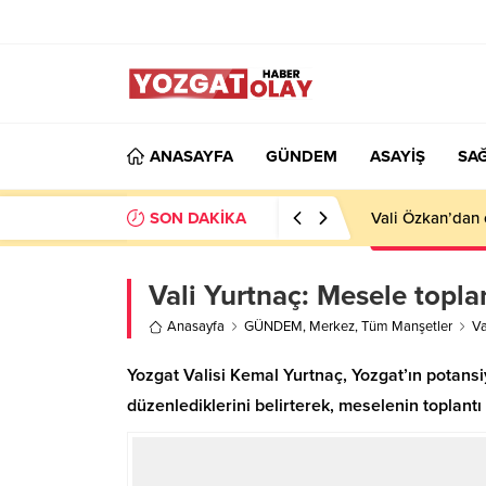
ANASAYFA
GÜNDEM
ASAYİŞ
SAĞ
SON DAKİKA
Vali Özkan’dan 
Vali Yurtnaç: Mesele topla
Anasayfa
GÜNDEM
,
Merkez
,
Tüm Manşetler
Va
Yozgat Valisi Kemal Yurtnaç, Yozgat’ın potansiye
düzenlediklerini belirterek, meselenin toplan