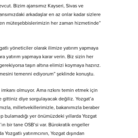
vcut. Bizim ajansımız Kayseri, Sivas ve
ansımızdaki arkadaşlar en az onlar kadar sizlere
teyen müteşebbislerimizin her zaman hizmetinde”
tlı yöneticiler olarak ilimize yatırım yapmaya
a yatırım yapmaya karar verin. Biz sizin her
rekiyorsa taşın altına elimizi koymaya hazırız.
vermesini temenni ediyorum” şeklinde konuştu.
e imkanı olmuyor. Ama rızkını temin etmek için
gittiniz diye sorgulayacak değiliz. Yozgat’a
ımızla, milletvekillerimizle, bakanımızla beraber
ayıp bulamadığı yer önümüzdeki yıllarda Yozgat
ın bir tane OSB’si var. Bürokratik engeller
a Yozgatlı yatırımcının, Yozgat dışından