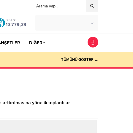
BIST
°C
YOZGAT
13.779,39
AZ BULUTLU
ANŞETLER
DİĞER
TÜMÜNÜ GÖSTER →
 arttırılmasına yönelik toplantılar