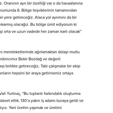
 Oranının ayrı bir özelliği var o da havaalanına
durumunda 6. Bölge teşviklerinin tamamından
r yere getireceğiz. Alaca yol ayrımını da bir
ıkarmış olacağız. Bu bölge ümit ediyorum ki
kişi orta ve uzun vadede her zaman karlı olacak”
rını memleketlerinde ağırlamaktan dolayı mutlu
Yardımcımız Bekir Bozdağ ve değerli
ep birlikte getireceğiz. Tabi çalışmalar bir ekip
bunların hepsini bir araya getirirseniz ortaya
Vali Yurtnaç, “Bu toplantı farkındalık oluşturma
davet ettik. 130’a yakın iş adamı buraya geldi ve
ıyız. Yani üretim yapmak ve üretimi