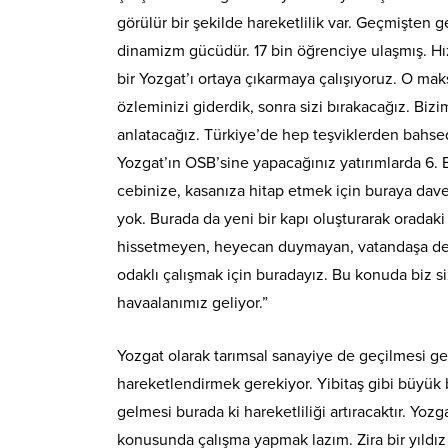
görülür bir şekilde hareketlilik var. Geçmişten g
dinamizm gücüdür. 17 bin öğrenciye ulaşmış. Hız
bir Yozgat’ı ortaya çıkarmaya çalışıyoruz. O mak
özleminizi giderdik, sonra sizi bırakacağız. Biz
anlatacağız. Türkiye’de hep teşviklerden bahsedi
Yozgat’ın OSB’sine yapacağınız yatırımlarda 6. B
cebinize, kasanıza hitap etmek için buraya davet
yok. Burada da yeni bir kapı oluşturarak oradaki 
hissetmeyen, heyecan duymayan, vatandaşa dest
odaklı çalışmak için buradayız. Bu konuda biz si
havaalanımız geliyor.”
Yozgat olarak tarımsal sanayiye de geçilmesi ge
hareketlendirmek gerekiyor. Yibitaş gibi büyük bi
gelmesi burada ki hareketliliği artıracaktır. Yoz
konusunda çalışma yapmak lazım. Zira bir yıldız