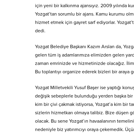
için yeni bir kalkınma ajansıyız. 2009 yılında 
Yozgat’tan sorumlu bir ajans. Kamu kurumu olmas
hizmet etmek için gayret sarf ediyorlar. Yozgat
dedi.
Yozgat Belediye Başkanı Kazım Arslan da, Yozgat
gelen tüm iş adamlarımıza elimizden gelen yardı
zaman emrinizde ve hizmetinizde olacağız. İlimi
Bu toplantıyı organize ederek bizleri bir araya
Yozgat Milletvekili Yusuf Başer ise yaptığı kon
değişik sebeplerle bulunduğu yerden başka bir i
kim bir çivi çakmak istiyorsa, Yozgat’a kim bir t
sizlerin hizmetkarı olmaya talibiz. Bize düşen g
olacak. Bu sene Yozgat’ın havaalanının temelini 
nedeniyle biz yatırımcıyı oraya çekemedik. Üçün