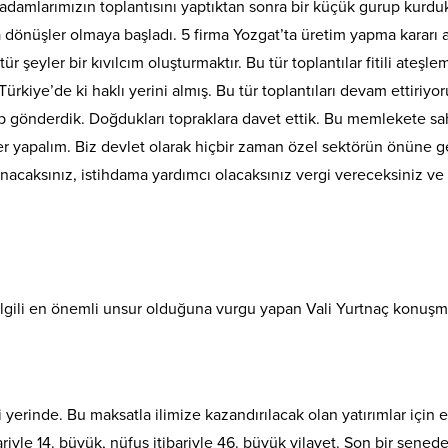
adamlarımızın toplantısını yaptıktan sonra bir küçük gurup kurdu
dönüşler olmaya başladı. 5 firma Yozgat’ta üretim yapma kararı ald
ür şeyler bir kıvılcım oluşturmaktır. Bu tür toplantılar fitili ateşl
kiye’de ki haklı yerini almış. Bu tür toplantıları devam ettiriyor
p gönderdik. Doğdukları topraklara davet ettik. Bu memlekete sah
ler yapalım. Biz devlet olarak hiçbir zaman özel sektörün önüne g
acaksınız, istihdama yardımcı olacaksınız vergi vereceksiniz ve b
ilgili en önemli unsur olduğuna vurgu yapan Vali Yurtnaç konuşma
 yerinde. Bu maksatla ilimize kazandırılacak olan yatırımlar içi
iyle 14. büyük, nüfus itibariyle 46. büyük vilayet. Son bir sen