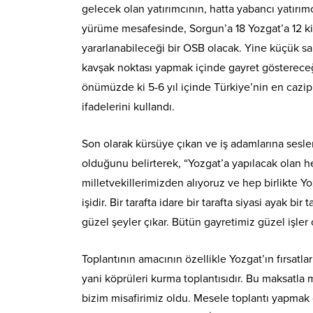
gelecek olan yatırımcının, hatta yabancı yatırı
yürüme mesafesinde, Sorgun’a 18 Yozgat’a 12 ki
yararlanabileceği bir OSB olacak. Yine küçük san
kavşak noktası yapmak içinde gayret göstereceğ
önümüzde ki 5-6 yıl içinde Türkiye’nin en cazip 
ifadelerini kullandı.
Son olarak kürsüye çıkan ve iş adamlarına sesle
olduğunu belirterek, “Yozgat’a yapılacak olan h
milletvekillerimizden alıyoruz ve hep birlikte Yoz
işidir. Bir tarafta idare bir tarafta siyasi ayak bi
güzel şeyler çıkar. Bütün gayretimiz güzel işler
Toplantının amacının özellikle Yozgat’ın fırsatla
yani köprüleri kurma toplantısıdır. Bu maksatla 
bizim misafirimiz oldu. Mesele toplantı yapmak