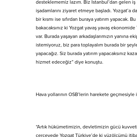
desteklememiz lazım. Biz İstanbul’dan gelen iş 
işadamlarını ziyaret etmeye başladı. Yozgat’a da 
bir kısmı ise sıfırdan buraya yatırım yapacak. Bu t
bakacaksınız ki Yozgat yavaş yavaş ekonomide Tür
var. Burada yaşayan arkadaşlarımızın yanına eki
istemiyoruz, biz para toplayalım burada bir şey
yapacağız. Siz burada yatırım yapacaksınız kazan
hizmet edeceğiz” diye konuştu.
Hava yollarının OSB’lerin harekete geçmesiyle 
“Artık hükümetimizin, devletimizin gücü kuvveti
çerçevede Yozgat Türkiye’de ki yüzölçümü itibar