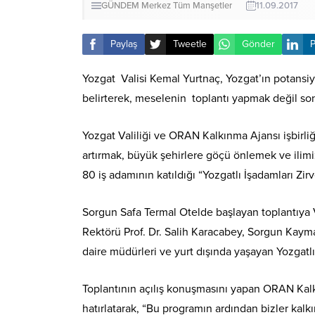
GÜNDEM
Merkez
Tüm Manşetler
11.09.2017
Paylaş
Tweetle
Gönder
P
Yozgat Valisi Kemal Yurtnaç, Yozgat’ın potansiyel
belirterek, meselenin toplantı yapmak değil s
Yozgat Valiliği ve ORAN Kalkınma Ajansı işbirliğ
artırmak, büyük şehirlere göçü önlemek ve ilimiz
80 iş adamının katıldığı “Yozgatlı İşadamları Zirv
Sorgun Safa Termal Otelde başlayan toplantıya V
Rektörü Prof. Dr. Salih Karacabey, Sorgun Kaym
daire müdürleri ve yurt dışında yaşayan Yozgatlı 
Toplantının açılış konuşmasını yapan ORAN Kalkın
hatırlatarak, “Bu programın ardından bizler kal