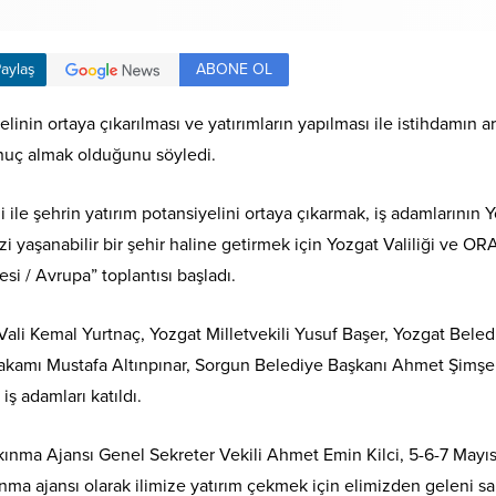
ABONE OL
aylaş
inin ortaya çıkarılması ve yatırımların yapılması ile istihdamın ar
onuç almak olduğunu söyledi.
i ile şehrin yatırım potansiyelini ortaya çıkarmak, iş adamlarının 
i yaşanabilir bir şehir haline getirmek için Yozgat Valiliği ve OR
esi / Avrupa” toplantısı başladı.
ali Kemal Yurtnaç, Yozgat Milletvekili Yusuf Başer, Yozgat Bele
akamı Mustafa Altınpınar, Sorgun Belediye Başkanı Ahmet Şimşek, 
iş adamları katıldı.
ma Ajansı Genel Sekreter Vekili Ahmet Emin Kilci, 5-6-7 Mayıs tar
kınma ajansı olarak ilimize yatırım çekmek için elimizden geleni 