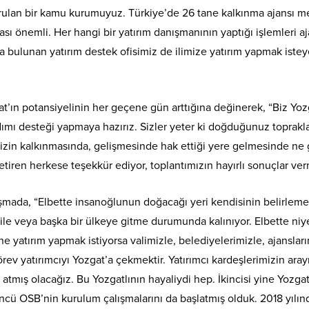
kurulan bir kamu kurumuyuz. Türkiye’de 26 tane kalkınma ajansı me
ı önemli. Her hangi bir yatırım danışmanının yaptığı işlemleri aj
’ta bulunan yatırım destek ofisimiz de ilimize yatırım yapmak is
’ın potansiyelinin her geçene gün arttığına değinerek, “Biz Yozga
mı desteği yapmaya hazırız. Sizler yeter ki doğduğunuz topraklar
zin kalkınmasında, gelişmesinde hak ettiği yere gelmesinde ne ge
 getiren herkese teşekkür ediyor, toplantımızın hayırlı sonuçlar 
uşmada, “Elbette insanoğlunun doğacağı yeri kendisinin belirlem
le veya başka bir ülkeye gitme durumunda kalınıyor. Elbette niye 
ane yatırım yapmak istiyorsa valimizle, belediyelerimizle, ajanslar
örev yatırımcıyı Yozgat’a çekmektir. Yatırımcı kardeşlerimizin ar
atmış olacağız. Bu Yozgatlının hayaliydi hep. İkincisi yine Yozgat’
cü OSB’nin kurulum çalışmalarını da başlatmış olduk. 2018 yılınd