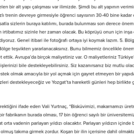
elen bir alt yapı çalışması var ilimizde. Şimdi bu alt yapının veri
lı trenin devreye girmesiyle öğrenci sayısının 30-40 bine kadar 
satla sizlerin buraya katılımı, burada bulunması son derece öneml
im irtibatımız sizinle her zaman olacak. Bu köprüyü onun için inşa 
yoruz. Genel itibari ile fotoğrafı ortaya iyi koymak lazım. 5. Böl
ölge teşvikten yararlanacaksınız. Bunu bilmemiz öncelikle önemli. 
 ettik. Avrupa’da birçok maliyetiniz var. O maliyetleriniz Türkiy
işlerinizi bile destekleyebilirsiniz. Siz kazanırsanız biz mutlu ol
ek olmak amacıyla bir yol açmak için gayret etmeyen bir yapıd
zleri destekleyeceğiz ve Yozgat’ta hareketli günleri hep birlikte
rektiğini ifade eden Vali Yurtnaç, “Bisküvimizi, makarnamızı üre
r fabrikanın burada olması, 17 bin öğrenci sayılı bir üniversitemiz
gat orta vadenin parlayan yıldızı olacaktır. Parlayan yıldızın için
 olmuş takıma girmek zordur. Koşan bir ilin içerisine dahil olmak