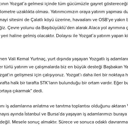
mcının Yozgat’a gelmesi içinde tüm gücümüzle gayret göstereceğiz.
lometre uzaklıkta olması. Yatırımcımızın oraya yatırım yapması 
ayi sitesini de Çalatlı köyü üzerine, havaalanı ve OSB’ye yakın bi
iz. Çevre yolunu da Başıbüyüklü’den alarak Alaca yol ayrımına ç
yeri haline gelmiş olacaktır. Dolayısı ile Yozgat’a yatırım yapan 
nen Vali Kemal Yurtnaç, yurt dışında yaşayan Yozgatlı iş adamla
er türlü yatırım ve çalışmalarda biz en büyük desteği Başbakan 
gat’ın gelişmesi için çalışıyoruz. Yozgat’ı daha ileri bir noktaya h
r tarafta halk bir tarafta STK’ların bulunduğu bir ortam vardır. Eğer 
 ortaya çıkarmak” dedi.
rını iş adamlarına anlatma ve tanıtma toplantısı olduğunu aktaran 
mayıs ayında İstanbul ve Bursa’da yaşayan iş adamlarımızı buraya 
 değil. Mesele sonuç almaktır. Sürece ve sonuca odaklı davranmal