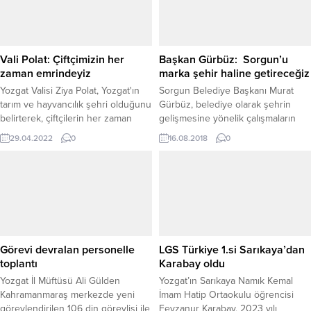
Vali Polat: Çiftçimizin her
Başkan Gürbüz: Sorgun’u
zaman emrindeyiz
marka şehir haline getireceğiz
Yozgat Valisi Ziya Polat, Yozgat'ın
Sorgun Belediye Başkanı Murat
tarım ve hayvancılık şehri olduğunu
Gürbüz, belediye olarak şehrin
belirterek, çiftçilerin her zaman
gelişmesine yönelik çalışmaların
emrinde olduklarını söyledi.
hızlı bir şekilde devam ettiğini
29.04.2022
0
16.08.2018
0
belirterek, Sorgun’u marka şehir
haline getireceklerini söyledi.
Görevi devralan personelle
LGS Türkiye 1.si Sarıkaya’dan
toplantı
Karabay oldu
Yozgat İl Müftüsü Ali Gülden
Yozgat’ın Sarıkaya Namık Kemal
Kahramanmaraş merkezde yeni
İmam Hatip Ortaokulu öğrencisi
görevlendirilen 106 din görevlisi ile
Feyzanur Karabay, 2023 yılı