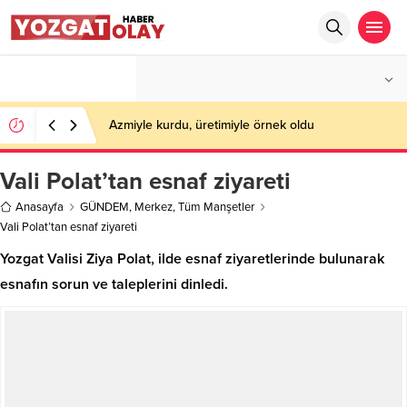
°C
YOZGAT
PARÇALI BULUTLU
Azmiyle kurdu, üretimiyle örnek oldu
Vali Polat’tan esnaf ziyareti
Anasayfa
GÜNDEM
,
Merkez
,
Tüm Manşetler
Vali Polat’tan esnaf ziyareti
Yozgat Valisi Ziya Polat, ilde esnaf ziyaretlerinde bulunarak
esnafın sorun ve taleplerini dinledi.