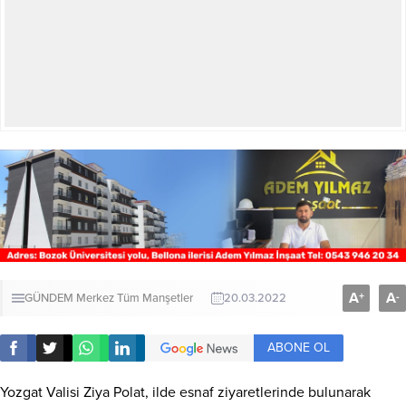
A
A
+
-
GÜNDEM
Merkez
Tüm Manşetler
20.03.2022
ABONE OL
Yozgat Valisi Ziya Polat, ilde esnaf ziyaretlerinde bulunarak