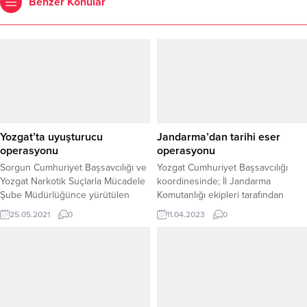
Benzer Konular
Yozgat’ta uyuşturucu
Jandarma’dan tarihi eser
operasyonu
operasyonu
Sorgun Cumhuriyet Başsavcılığı ve
Yozgat Cumhuriyet Başsavcılığı
Yozgat Narkotik Suçlarla Mücadele
koordinesinde; İl Jandarma
Şube Müdürlüğünce yürütülen
Komutanlığı ekipleri tarafından
operasyon kapsamında; O.D. ve
düzenlen tarihi eser
25.05.2021
0
11.04.2023
0
F.Ö.A isimli şüphelilerin
operasyonunda 100 adet sikke, 1
ikametlerinde yapılan aramada
adet yüzük, 4 adet obje olmak
çeşitli miktarlarla kenevir bitkisi,
üzere toplam (105) adet malzeme
esrar ve tabanca ele geçirildi.
ele geçirildi olayla ilgili bir şüpheli
gözaltına alındı.