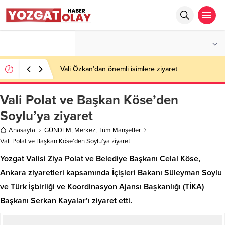
°C
YOZGAT
AZ BULUTLU
Vali Özkan’dan önemli isimlere ziyaret
Vali Polat ve Başkan Köse’den
Soylu’ya ziyaret
Anasayfa
GÜNDEM
,
Merkez
,
Tüm Manşetler
Vali Polat ve Başkan Köse’den Soylu’ya ziyaret
Yozgat Valisi Ziya Polat ve Belediye Başkanı Celal Köse,
Ankara ziyaretleri kapsamında İçişleri Bakanı Süleyman Soylu
ve Türk İşbirliği ve Koordinasyon Ajansı Başkanlığı (TİKA)
Başkanı Serkan Kayalar’ı ziyaret etti.