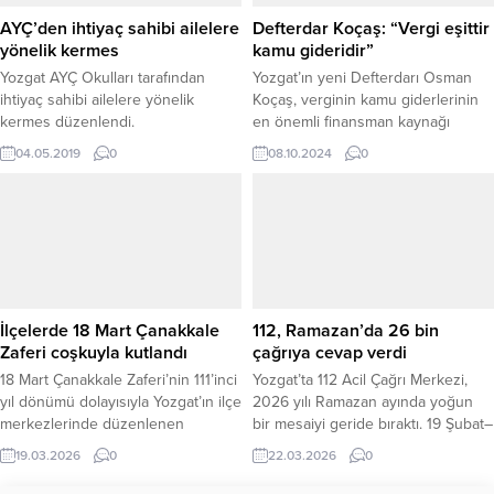
AYÇ’den ihtiyaç sahibi ailelere
Defterdar Koçaş: “Vergi eşittir
yönelik kermes
kamu gideridir”
Yozgat AYÇ Okulları tarafından
Yozgat’ın yeni Defterdarı Osman
ihtiyaç sahibi ailelere yönelik
Koçaş, verginin kamu giderlerinin
kermes düzenlendi.
en önemli finansman kaynağı
olduğunu vurguladı. “Vergi eşittir
04.05.2019
0
08.10.2024
0
kamu gideridir” diyen Koçaş,
görevine başlamasının ardından
basın mensuplarını ağırlayarak
önemli açıklamalarda bulundu.
İlçelerde 18 Mart Çanakkale
112, Ramazan’da 26 bin
Zaferi coşkuyla kutlandı
çağrıya cevap verdi
18 Mart Çanakkale Zaferi’nin 111’inci
Yozgat’ta 112 Acil Çağrı Merkezi,
yıl dönümü dolayısıyla Yozgat’ın ilçe
2026 yılı Ramazan ayında yoğun
merkezlerinde düzenlenen
bir mesaiyi geride bıraktı. 19 Şubat–
programlarda şehitler dualarla
18 Mart tarihlerini kapsayan
19.03.2026
0
22.03.2026
0
anıldı, anlamlı etkinliklerle tarih bir
dönemde merkeze toplam 26 bin
kez daha hatırlandı. Kaymakamlıklar
23 çağrı ulaşırken, bu çağrıların