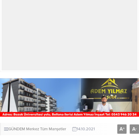
A
A
+
-
GÜNDEM
Merkez
Tüm Manşetler
14.10.2021